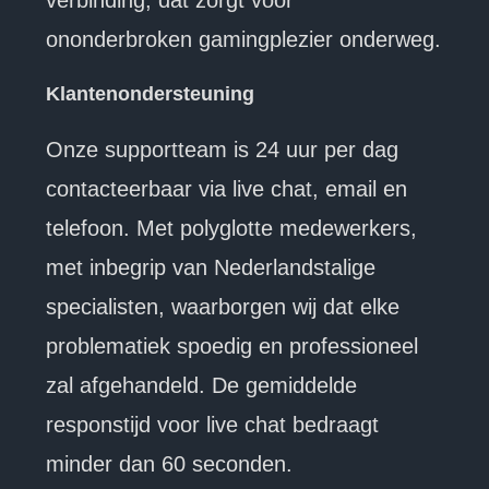
verbinding, dat zorgt voor
ononderbroken gamingplezier onderweg.
Klantenondersteuning
Onze supportteam is 24 uur per dag
contacteerbaar via live chat, email en
telefoon. Met polyglotte medewerkers,
met inbegrip van Nederlandstalige
specialisten, waarborgen wij dat elke
problematiek spoedig en professioneel
zal afgehandeld. De gemiddelde
responstijd voor live chat bedraagt
minder dan 60 seconden.