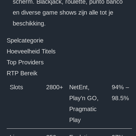
scherm. Blackjack, roulette, punto banco
en diverse game shows zijn alle tot je
beschikking.
Spelcategorie
Hoeveelheid Titels
Top Providers
RTP Bereik
Slots
2800+
NetEnt,
94% –
Play’n GO,
98.5%
Pragmatic
Play