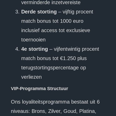
verminderde inzetvereiste
Derde storting
– vijftig procent
match bonus tot 1000 euro
inclusief access tot exclusieve
toernooien
4e storting
– vijfentwintig procent
match bonus tot €1.250 plus
terugstortingspercentage op
verliezen
VIP-Programma Structuur
Ons loyaliteitsprogramma bestaat uit 6
niveaus: Brons, Zilver, Goud, Platina,