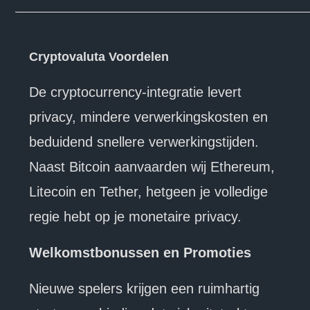
Cryptovaluta Voordelen
De cryptocurrency-integratie levert
privacy, mindere verwerkingskosten en
beduidend snellere verwerkingstijden.
Naast Bitcoin aanvaarden wij Ethereum,
Litecoin en Tether, hetgeen je volledige
regie hebt op je monetaire privacy.
Welkomstbonussen en Promoties
Nieuwe spelers krijgen een ruimhartig