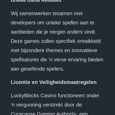
Unieke Game Releases
Wij samenwerken tesamen met
developers om unieke spellen aan te
aanbieden die je nergen anders vindt.
Deze games zullen specifiek ontwikkeld
met bijzondere themes en innovatieve
spelfeatures die ‘n verse ervaring bieden
aan geoefende spelers.
Licentie en Veiligheidsmaatregelen
LuckyBlocks Casino functioneert onder
‘n vergunning verstrekt door de
Curaçaose Gaming Authority, een