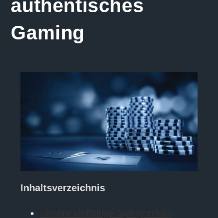
authentisches
Gaming
Inhaltsverzeichnis
Unsere vielfältige Spielportfolio