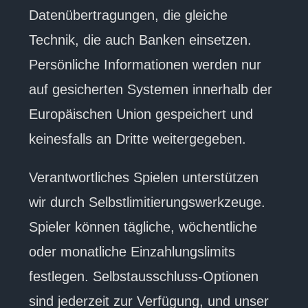
Datenübertragungen, die gleiche
Technik, die auch Banken einsetzen.
Persönliche Informationen werden nur
auf gesicherten Systemen innerhalb der
Europäischen Union gespeichert und
keinesfalls an Dritte weitergegeben.
Verantwortliches Spielen unterstützen
wir durch Selbstlimitierungswerkzeuge.
Spieler können tägliche, wöchentliche
oder monatliche Einzahlungslimits
festlegen. Selbstausschluss-Optionen
sind jederzeit zur Verfügung, und unser