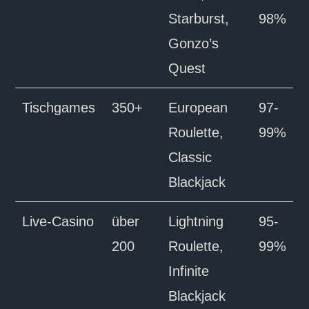
Starburst,
98%
Gonzo’s
Quest
Tischgames
350+
European
97-
Roulette,
99%
Classic
Blackjack
Live-Casino
über
Lightning
95-
200
Roulette,
99%
Infinite
Blackjack