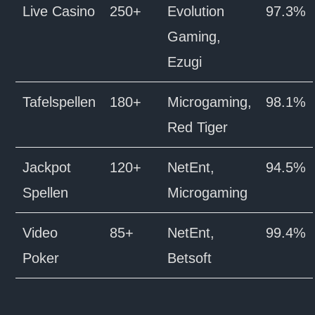
Live Casino
250+
Evolution
97.3%
Gaming,
Ezugi
Tafelspellen
180+
Microgaming,
98.1%
Red Tiger
Jackpot
120+
NetEnt,
94.5%
Spellen
Microgaming
Video
85+
NetEnt,
99.4%
Poker
Betsoft