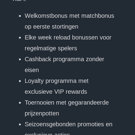
Welkomstbonus met matchbonus
op eerste stortingen
Elke week reload bonussen voor
regelmatige spelers
Cashback programma zonder
eisen
Loyalty programma met
exclusieve VIP rewards
Toernooien met gegarandeerde
prijzenpotten
Seizoensgebonden promoties en