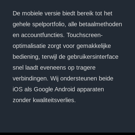
De mobiele versie biedt bereik tot het
gehele spelportfolio, alle betaalmethoden
en accountfuncties. Touchscreen-
optimalisatie zorgt voor gemakkelijke
bediening, terwijl de gebruikersinterface
snel laadt eveneens op tragere
verbindingen. Wij ondersteunen beide
iOS als Google Android apparaten
zonder kwaliteitsverlies.