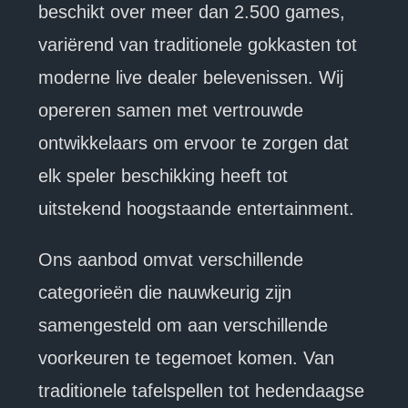
beschikt over meer dan 2.500 games,
variërend van traditionele gokkasten tot
moderne live dealer belevenissen. Wij
opereren samen met vertrouwde
ontwikkelaars om ervoor te zorgen dat
elk speler beschikking heeft tot
uitstekend hoogstaande entertainment.
Ons aanbod omvat verschillende
categorieën die nauwkeurig zijn
samengesteld om aan verschillende
voorkeuren te tegemoet komen. Van
traditionele tafelspellen tot hedendaagse