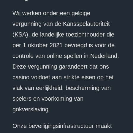
Wij werken onder een geldige
vergunning van de Kansspelautoriteit
(KSA), de landelijke toezichthouder die
per 1 oktober 2021 bevoegd is voor de
controle van online spellen in Nederland.
Deze vergunning garandeert dat ons
casino voldoet aan strikte eisen op het
vlak van eerlijkheid, bescherming van
spelers en voorkoming van
gokverslaving.
Onze beveiligingsinfrastructuur maakt