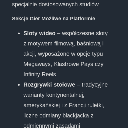
specjalnie dostosowanych studiów.
Sekcje Gier Możliwe na Platformie
Sloty wideo
– współczesne sloty
z motywem filmową, baśniową i
akcji, wyposażone w opcje typu
Megaways, Klastrowe Pays czy
Infinity Reels
Rozgrywki stołowe
– tradycyjne
warianty kontynentalnej,
amerykańskiej i z Francji ruletki,
liczne odmiany blackjacka z
odmiennymi zasadami