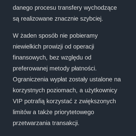
danego procesu transfery wychodzące
są realizowane znacznie szybciej.
W żaden sposób nie pobieramy
niewielkich prowizji od operacji
finansowych, bez względu od
preferowanej metody płatności.
Ograniczenia wypłat zostały ustalone na
korzystnych poziomach, a użytkownicy
VIP potrafią korzystać z zwiększonych
limitów a także priorytetowego
przetwarzania transakcji.