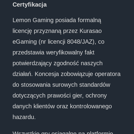
Certyfikacja
Lemon Gaming posiada formalną
licencję przyznaną przez Kurasao
eGaming (nr licencji 8048/JAZ), co
przedstawia weryfikowalny fakt
potwierdzający zgodność naszych
działań. Koncesja zobowiązuje operatora
do stosowania surowych standardów
dotyczących prawości gier, ochrony
danych klientów oraz kontrolowanego
hazardu.
Wszystkie gry osiągalne na platformie