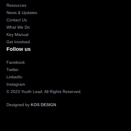
Resources
News & Updates
Contact Us
What We Do
Key Manual
Get Involved
Follow us
Facebook
Twitter
LinkedIn
Instagram
© 2023 Youth Lead. All Rights Reserved.
Designed by
KOS DESIGN