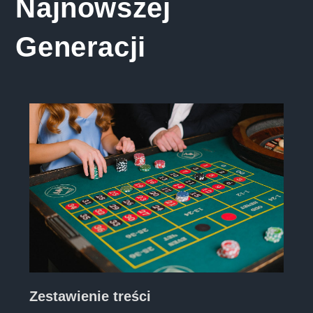
Najnowszej
Generacji
Zestawienie treści