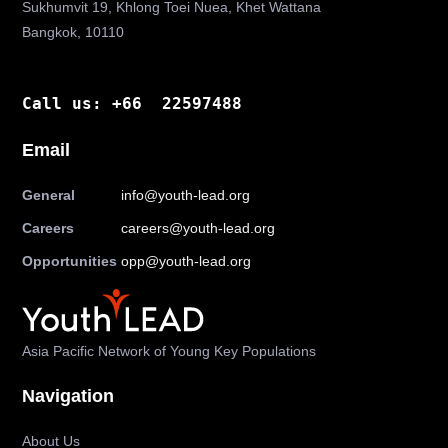
Sukhumvit 19, Khlong Toei Nuea, Khet Wattana
Bangkok, 10110
Call us: +66 22597488
Email
General
info@youth-lead.org
Careers
careers@youth-lead.org
Opportunities
opp@youth-lead.org
Asia Pacific Network of Young Key Populations
Navigation
About Us