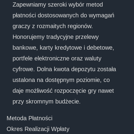
Zapewniamy szeroki wybór metod
płatności dostosowanych do wymagań
graczy z rozmaitych regionów.
Honorujemy tradycyjne przelewy
bankowe, karty kredytowe i debetowe,
portfele elektroniczne oraz waluty
cyfrowe. Dolna kwota depozytu została
ustalona na dostępnym poziomie, co
daje możliwość rozpoczęcie gry nawet
przy skromnym budżecie.
Metoda Płatności
Okres Realizacji Wpłaty