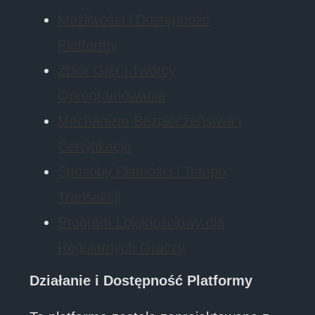
Możliwości i Dostępność
Platformy
Zbiór Gier i Twórcy
Oprogramowania
Mechanizm Bezpieczeństwa i
Certyfikacja
Sposoby Płatności i Tempo
Transakcji
Program Lojalnościowy dla
Regularnych Graczy
Działanie i Dostępność Platformy