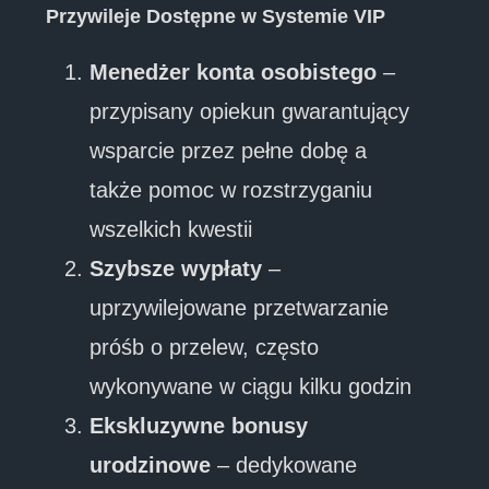
Przywileje Dostępne w Systemie VIP
Menedżer konta osobistego
–
przypisany opiekun gwarantujący
wsparcie przez pełne dobę a
także pomoc w rozstrzyganiu
wszelkich kwestii
Szybsze wypłaty
–
uprzywilejowane przetwarzanie
próśb o przelew, często
wykonywane w ciągu kilku godzin
Ekskluzywne bonusy
urodzinowe
– dedykowane