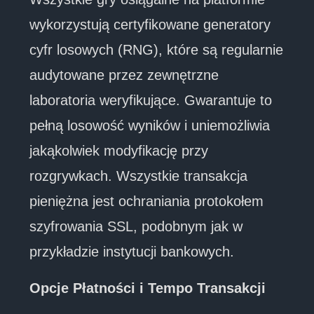
wykorzystują certyfikowane generatory
cyfr losowych (RNG), które są regularnie
audytowane przez zewnętrzne
laboratoria weryfikujące. Gwarantuje to
pełną losowość wyników i uniemożliwia
jakąkolwiek modyfikację przy
rozgrywkach. Wszystkie transakcja
pieniężna jest ochraniania protokołem
szyfrowania SSL, podobnym jak w
przykładzie instytucji bankowych.
Opcje Płatności i Tempo Transakcji