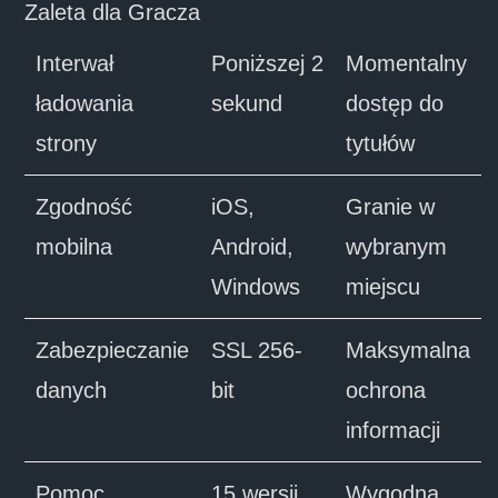
Zaleta dla Gracza
Interwał
Poniższej 2
Momentalny
ładowania
sekund
dostęp do
strony
tytułów
Zgodność
iOS,
Granie w
mobilna
Android,
wybranym
Windows
miejscu
Zabezpieczanie
SSL 256-
Maksymalna
danych
bit
ochrona
informacji
Pomoc
15 wersji
Wygodna