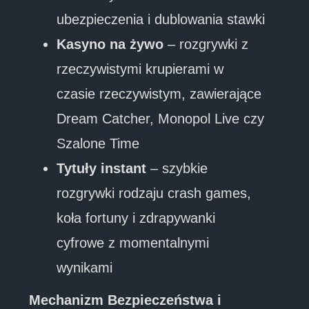
ubezpieczenia i dublowania stawki
Kasyno na żywo
– rozgrywki z
rzeczywistymi krupierami w
czasie rzeczywistym, zawierające
Dream Catcher, Monopol Live czy
Szalone Time
Tytuły instant
– szybkie
rozgrywki rodzaju crash games,
koła fortuny i zdrapywanki
cyfrowe z momentalnymi
wynikami
Mechanizm Bezpieczeństwa i