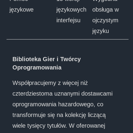
językowe
językowych
obsługa w
interfejsu
ojczystym
języku
Biblioteka Gier i Twórcy
Oprogramowania
Współpracujemy z więcej niż
czterdziestoma uznanymi dostawcami
oprogramowania hazardowego, co
transformuje się na kolekcję liczącą
wiele tysięcy tytułów. W oferowanej