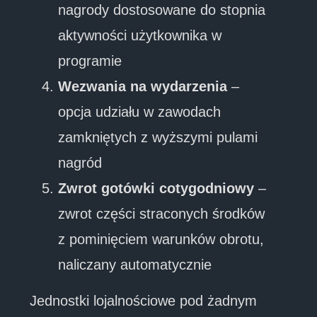
nagrody dostosowane do stopnia
aktywności użytkownika w
programie
Wezwania na wydarzenia
–
opcja udziału w zawodach
zamkniętych z wyższymi pulami
nagród
Zwrot gotówki cotygodniowy
–
zwrot części straconych środków
z pominięciem warunków obrotu,
naliczany automatycznie
Jednostki lojalnościowe pod żadnym