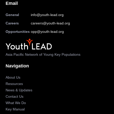
Email
General
info@youth-lead.org
Careers
careers@youth-lead.org
Opportunities
opp@youth-lead.org
Asia Pacific Network of Young Key Populations
Navigation
About Us
Resources
News & Updates
Contact Us
What We Do
Key Manual