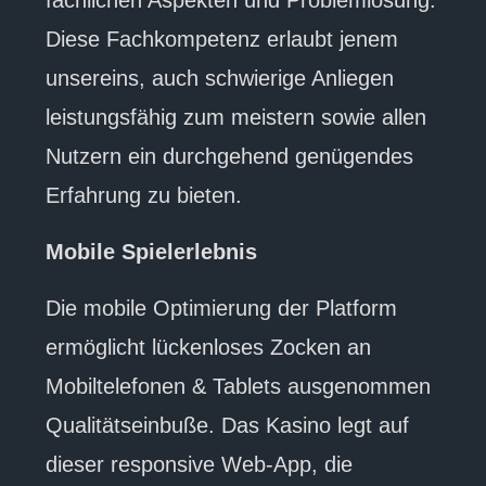
Diese Fachkompetenz erlaubt jenem
unsereins, auch schwierige Anliegen
leistungsfähig zum meistern sowie allen
Nutzern ein durchgehend genügendes
Erfahrung zu bieten.
Mobile Spielerlebnis
Die mobile Optimierung der Platform
ermöglicht lückenloses Zocken an
Mobiltelefonen & Tablets ausgenommen
Qualitätseinbuße. Das Kasino legt auf
dieser responsive Web-App, die