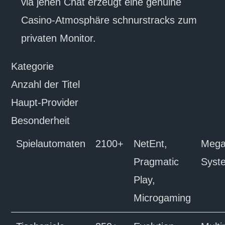
via jenen Chat erzeugt eine genuine
Casino-Atmosphäre schnurstracks zum
privaten Monitor.
Kategorie
Anzahl der Titel
Haupt-Provider
Besonderheit
Spielautomaten
2100+
NetEnt,
Mega
Pragmatic
Syst
Play,
Microgaming