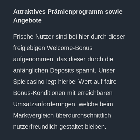
Attraktives Prämienprogramm sowie
Angebote
Frische Nutzer sind bei hier durch dieser
freigiebigen Welcome-Bonus
aufgenommen, das dieser durch die
anfänglichen Deposits spannt. Unser
Spielcasino legt hierbei Wert auf faire
Bonus-Konditionen mit erreichbaren
Umsatzanforderungen, welche beim
Marktvergleich überdurchschnittlich
nutzerfreundlich gestaltet bleiben.