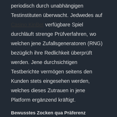
periodisch durch unabhängigen
Testinstituten überwacht. Jedwedes auf
Casino KinBet
verfügbare Spiel
durchläuft strenge Prüfverfahren, wo
welchen jene Zufallsgeneratoren (RNG)
bezüglich ihre Redlichkeit überprüft
werden. Jene durchsichtigen
Testberichte vermögen seitens den
Kunden stets eingesehen werden,
welches dieses Zutrauen in jene
Platform ergänzend kräftigt.
Bewusstes Zocken qua Präferenz