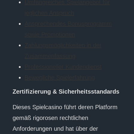
Umfangreiches Spielangebot für
jeglichen Anspruch
Ansprechendes Bonusprogramm
sowie Promotionen
Zahlungsmöglichkeiten in der
Zusammenfassung
Professioneller Kundendienst
Bewegliche Spielerfahrung
Zertifizierung & Sicherheitsstandards
Dieses Spielcasino führt deren Platform
gemäß rigorosen rechtlichen
Anforderungen und hat über der