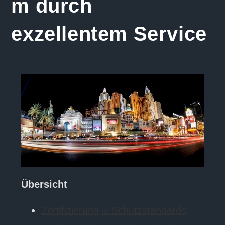
m durch
exzellentem Service
Übersicht
Zertifizierung & Schutzstandards