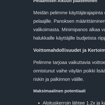
Pelaamisen Alkuun pääseminen
Meidän pelimme käyttäjärajapinta on
pelaajille. Panoksen määrittäminen 
valikoimasta. Minimipanos alkaa v
halukkaille käyttäjille budjetista ri
Voittomahdollisuudet ja Kertoi
Pelimme tarjoaa vaikuttavia voitto
onnistunut vaihe väylän poikki li
riskin ja palkinnon välille.
Maksimaalinen potentiaali
Aloituskerroin lähtee 1.2x ja