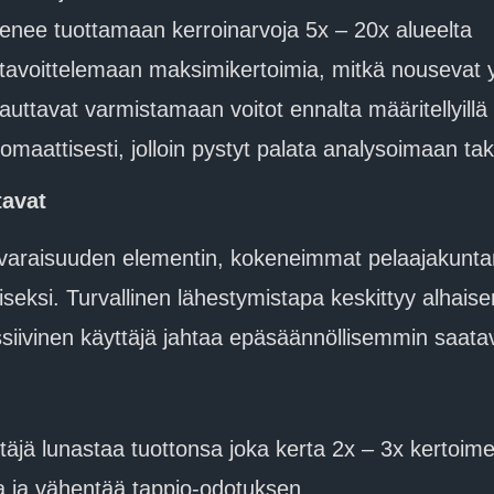
enee tuottamaan kerroinarvoja 5x – 20x alueelta
t tavoittelemaan maksimikertoimia, mitkä nousevat
uttavat varmistamaan voitot ennalta määritellyillä 
tomaattisesti, jolloin pystyt palata analysoimaan t
tavat
varaisuuden elementin, kokeneimmat pelaajakunta
seksi. Turvallinen lähestymistapa keskittyy alhaise
siivinen käyttäjä jahtaa epäsäännöllisemmin saatavi
äjä lunastaa tuottonsa joka kerta 2x – 3x kertoim
a ja vähentää tappio-odotuksen