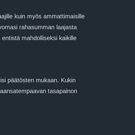
aajille kuin myös ammattimaisille
 toivomasi rahasumman laajasta
tistä mahdolliseksi kaikille
urisi päätösten mukaan. Kukin
mukaansatempaavan tasapainon