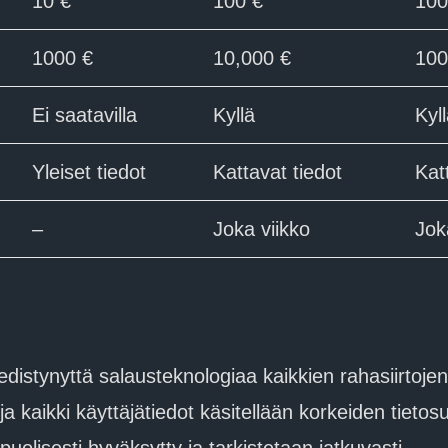
10 €
100 €
100
1000 €
10,000 €
100
Ei saatavilla
Kyllä
Kyl
Yleiset tiedot
Kattavat tiedot
Kat
–
Joka viikko
Jok
istynyttä salausteknologiaa kaikkien rahasiirtoje
ja kaikki käyttäjätiedot käsitellään korkeiden tiet