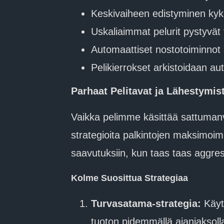
Keskivaiheen edistyminen kyk
Uskaliaimmat pelurit pystyvä
Automaattiset nostotoiminnot a
Pelikierrokset arkistoidaan au
Parhaat Pelitavat ja Lähestymis
Vaikka pelimme käsittää sattuman
strategioita palkintojen maksimoimi
saavutuksiin, kun taas taas aggres
Kolme Suosittua Strategiaa
Turvasatama-strategia:
Käytt
tuoton pidemmällä ajanjaksoll