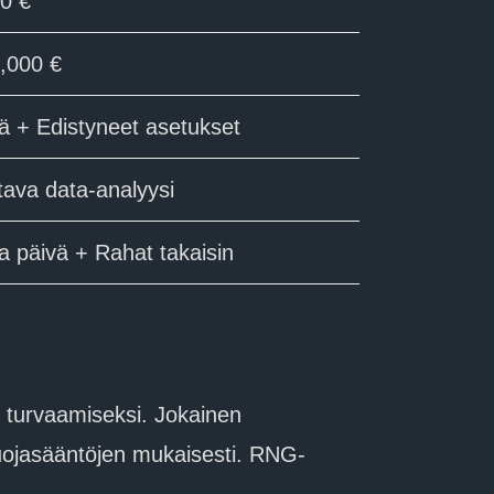
0 €
,000 €
lä + Edistyneet asetukset
tava data-analyysi
a päivä + Rahat takaisin
n turvaamiseksi. Jokainen
osuojasääntöjen mukaisesti. RNG-