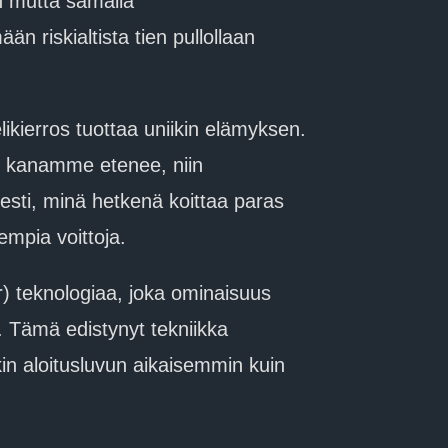
n mutta samalla
riskialtista tien pullollaan
kierros tuottaa uniikin elämyksen.
e kanamme etenee, niin
sesti, minä hetkenä koittaa paras
empia voittoja.
ir) teknologiaa, joka ominaisuus
. Tämä edistynyt tekniikka
kin aloitusluvun aikaisemmin kuin