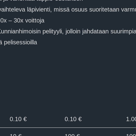
aihteleva läpivienti, missä osuus suoritetaan varm
x – 30x voittoja
unnianhimoisin pelityyli, jolloin jahdataan suurimpi
 pelisessioilla
0.10 €
0.10 €
1.0