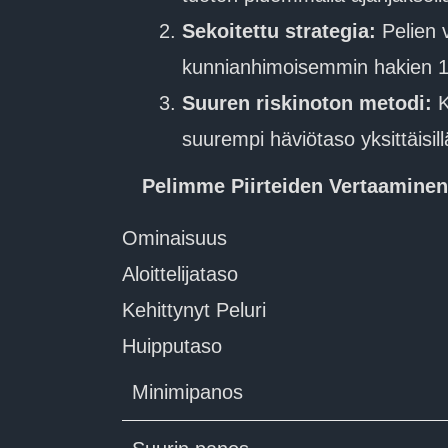
Sekoitettu strategia:
Pelien v
kunnianhimoisemmin hakien 10
Suuren riskinoton metodi:
K
suurempi häviötaso yksittäisillä
Pelimme Piirteiden Vertaaminen
Ominaisuus
Aloittelijataso
Kehittynyt Peluri
Huipputaso
Minimipanos