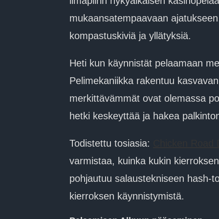
ilmapiirin nykyaikaisen kasinopel
mukaansatempaavaan ajatukseen, jo
kompastuskiviä ja yllätyksiä.
Heti kun käynnistät pelaamaan mei
Pelimekaniikka rakentuu kasvavan
merkittävämmät ovat olemassa poten
hetki keskeyttää ja hakea palkinto
Todistettu tosiasia:
Chicken Road
varmistaa, kuinka kukin kierroksen
pohjautuu salaustekniseen hash-toim
kierroksen käynnistymistä.