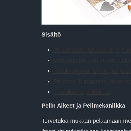
Sisältö
Pelaamisen Perusasiat ja Toim
Voittoedellytykset ja Kerroinlu
Tehokkaimmat Strategiat ja L
Pelimme Toimintojen Vertaam
Turvallisuus ja Reiluus
Pelin Alkeet ja Pelimekaniikka
Tervetuloa mukaan pelaamaan meid