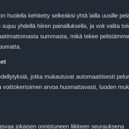
 huolella kehitetty selkeäksi yhtä lailla uusille pel
sujuu yhdellä hiiren painalluksella, ja voit valita
aatimattomasta summasta, mikä tekee pelistämme en
ippumatta.
met
edellytyksiä, jotka mukautuvat automaattisesti pel
sää voittokertoimen arvoa huomattavasti, luoden 
 kasvaa jokaisen onnistuneen liikkeen seurauksena