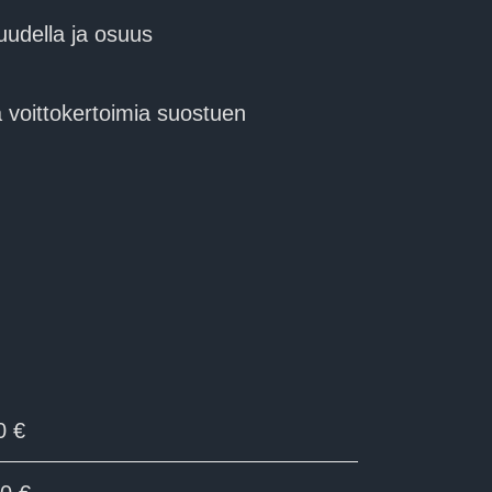
uudella ja osuus
a voittokertoimia suostuen
0 €