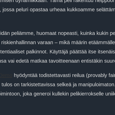
aamisen dynamiikkaan. Tämä peli rakentuu helppoo
ssa peluri opastaa urheaa kukkoamme selättämään 
dän peliämme, huomaat nopeasti, kuinka kukin peli
 riskienhallinnan varaan – mikä määrin etäämmäll
tiaaliset palkinnot. Käyttäjä päättää itse itsenäi
nsa vai edetä matkaa tavoitteenaan entistäkin suur
 Demo
hyödyntää todistettavasti reilua (provably fa
 tulos on tarkistettavissa selkeä ja manipuloimaton
intoon, joka generoi kullekin pelikierrokselle unii