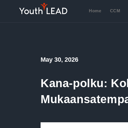
Skip
to
Home
CCM
content
Post
May 30, 2026
published:
Kana-polku: Kok
Mukaansatempa