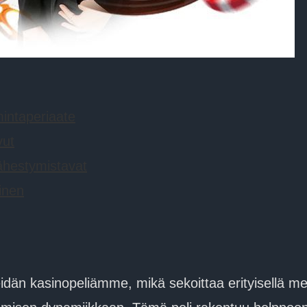
intaperiaate
vut
ähestymistavat
inen
än kasinopeliämme, mikä sekoittaa erityisellä men