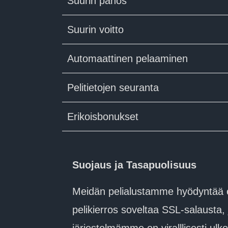
Suurin panos
Suurin voitto
Automaattinen pelaaminen
Pelitietojen seuranta
Erikoisbonukset
Suojaus ja Tasapuolisuus
Meidän pelialustamme hyödyntää ed
pelikierros soveltaa SSL-salausta, 