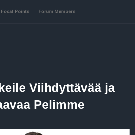
Focal Points
Forum Members
eile Viihdyttävää ja
avaa Pelimme