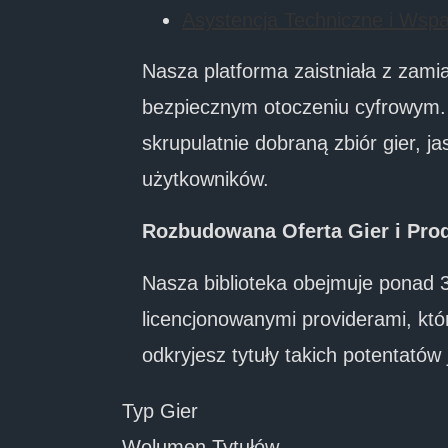
Asystencja Techniczne i Wsp
Nasza platforma zaistniała z za
bezpiecznym otoczeniu cyfrowym
skrupulatnie dobraną zbiór gier, 
użytkowników.
Rozbudowana Oferta Gier i Pr
Nasza biblioteka obejmuje ponad 
licencjonowanymi providerami, któ
odkryjesz tytuły takich potentató
Typ Gier
Wolumen Tytułów