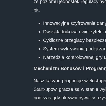
ze poziomu jednostek regulacyjnyc
bit.
Innowacyjne szyfrowanie dan
Dwuskładnikowa uwierzytelnia
Cykliczne przeglądy bezpiec
System wykrywania podejrzan
Narzędzia kontrolowanej gry 
Mechanizm Bonusów i Programy
Nasz kasyno proponuje wielostop
Start-upowi gracze są w stanie wy
podczas gdy aktywni bywalcy uzys