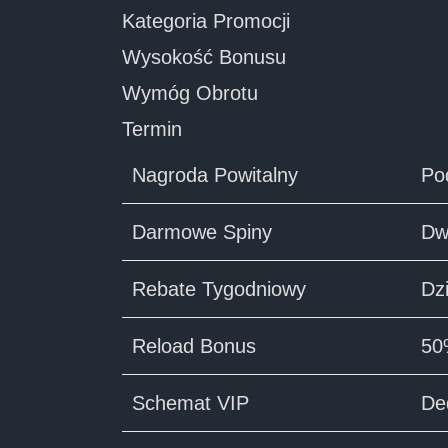
Kategoria Promocji
Wysokość Bonusu
Wymóg Obrotu
Termin
Nagroda Powitalny
Po
Darmowe Spiny
Dw
Rebate Tygodniowy
Dzi
Reload Bonus
50
Schemat VIP
De