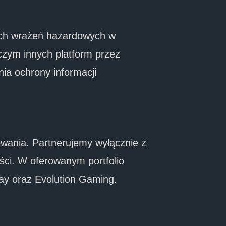
ych wrażeń hazardowych w
czym innych platform przez
ia ochrony informacji
wania. Partnerujemy wyłącznie z
ści. W oferowanym portfolio
lay oraz Evolution Gaming.