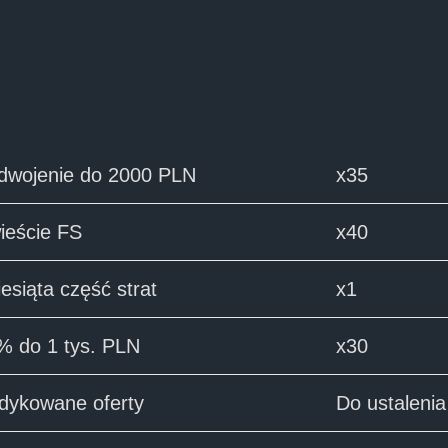
dwojenie do 2000 PLN
x35
ieście FS
x40
esiąta część strat
x1
% do 1 tys. PLN
x30
dykowane oferty
Do ustalenia