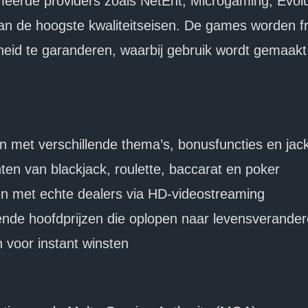
erde providers zoals NetEnt, Microgaming, Evolu
aan de hoogste kwaliteitseisen. De games worden f
ijkheid te garanderen, waarbij gebruik wordt gem
n met verschillende thema’s, bonusfuncties en jac
en van blackjack, roulette, baccarat en poker
en met echte dealers via HD-videostreaming
de hoofdprijzen die oplopen naar levensverande
n voor instant winsten