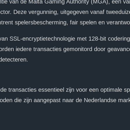
entie van de Malta Gaming Authority (MGA), een v
ector. Deze vergunning, uitgegeven vanaf tweeduize
mtrent spelersbescherming, fair spelen en verantw
an SSL-encryptietechnologie met 128-bit codering o
rden iedere transacties gemonitord door geavanc
 detecteren.
de transacties essentieel zijn voor een optimale s
oden die zijn aangepast naar de Nederlandse mark