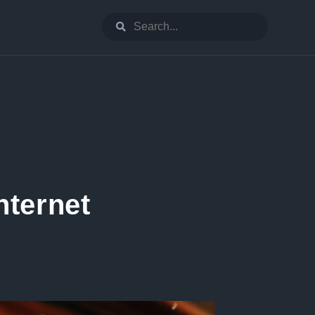
nternet