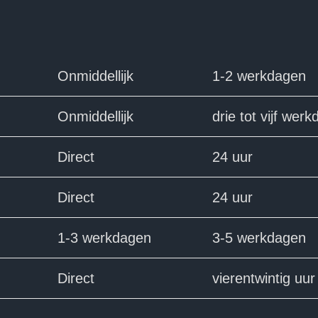
Onmiddellijk
1-2 werkdagen
Onmiddellijk
drie tot vijf wer
Direct
24 uur
Direct
24 uur
1-3 werkdagen
3-5 werkdagen
Direct
vierentwintig uur