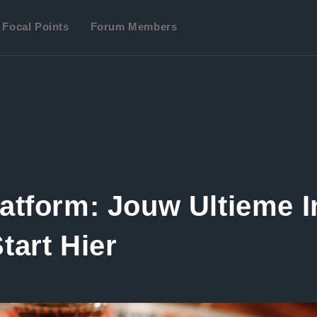
Focal Points
Forum Members
atform: Jouw Ultieme I
tart Hier