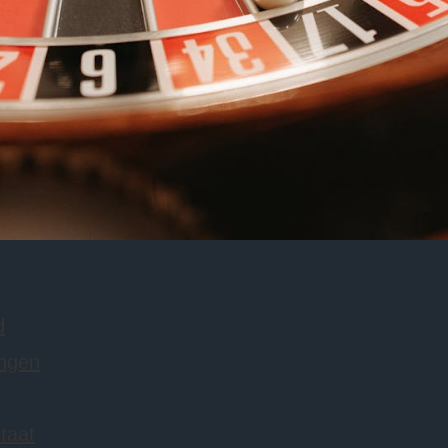
d
ingen
taat