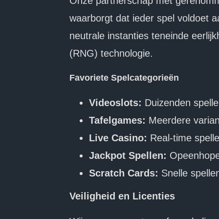
Onze partnerschap met gerenomme
waarborgt dat ieder spel voldoet 
neutrale instanties teneinde eerl
(RNG) technologie.
Favoriete Spelcategorieën
Videoslots:
Duizenden spelle
Tafelgames:
Meerdere variant
Live Casino:
Real-time spell
Jackpot Spellen:
Opeenhopen
Scratch Cards:
Snelle spelle
Veiligheid en Licenties