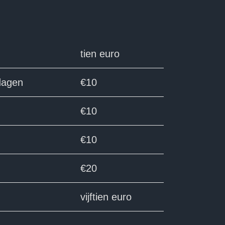
tien euro
kdagen
€10
€10
€10
€20
vijftien euro