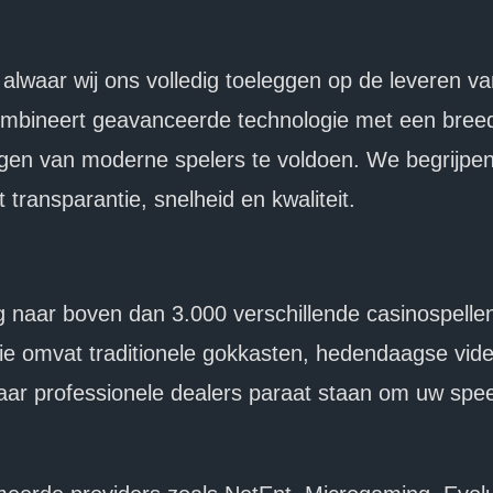
 alwaar wij ons volledig toeleggen op de leveren 
ombineert geavanceerde technologie met een breed
en van moderne spelers te voldoen. We begrijpen 
transparantie, snelheid en kwaliteit.
ng naar boven dan 3.000 verschillende casinospel
tie omvat traditionele gokkasten, hedendaagse vide
waar professionele dealers paraat staan om uw spee