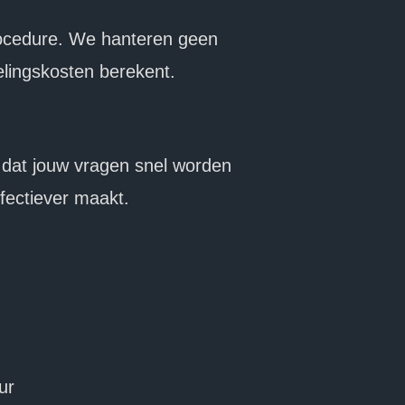
procedure. We hanteren geen
elingskosten berekent.
 dat jouw vragen snel worden
fectiever maakt.
ur