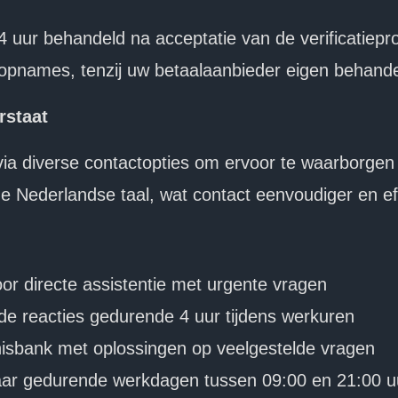
24 uur behandeld na acceptatie van de verificatie
f opnames, tenzij uw betaalaanbieder eigen behand
rstaat
ia diverse contactopties om ervoor te waarborgen
de Nederlandse taal, wat contact eenvoudiger en ef
or directe assistentie met urgente vragen
de reacties gedurende 4 uur tijdens werkuren
isbank met oplossingen op veelgestelde vragen
ar gedurende werkdagen tussen 09:00 en 21:00 u