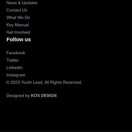
News & Updates
Contact Us
What We Do
Key Manual
Get Involved
Follow us
Facebook
Twitter
LinkedIn
Instagram
© 2023 Youth Lead. All Rights Reserved.
Designed by
KOS DESIGN