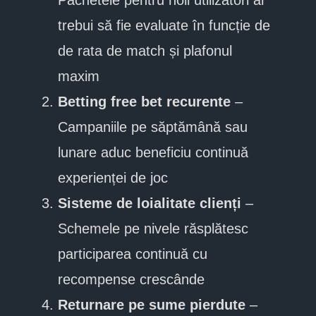
trebui să fie evaluate în funcție de
de rata de match și plafonul
maxim
Betting free bet recurente
–
Campaniile pe săptămână sau
lunare aduc beneficiu continuă
experienței de joc
Sisteme de loialitate clienți
–
Schemele pe nivele răsplătesc
participarea continuă cu
recompense crescânde
Returnare pe sume pierdute
–