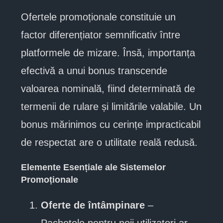
Ofertele promoționale constituie un
factor diferențiator semnificativ între
platformele de mizare. Însă, importanța
efectivă a unui bonus transcende
valoarea nominală, fiind determinată de
termenii de rulare și limitările valabile. Un
bonus mărinimos cu cerințe impracticabil
de respectat are o utilitate reală redusă.
Elemente Esențiale ale Sistemelor
Promoționale
Oferte de întâmpinare
–
Pachetele pentru noii utilizatori ar