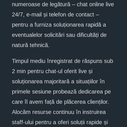
numeroase de legătură – chat online live
24/7, e-mail și telefon de contact –
pentru a furniza soluționarea rapidă a
eventualelor solicitări sau dificultăți de
natură tehnică.
Timpul mediu înregistrat de răspuns sub
2 min pentru chat-ul oferit live și
soluționarea majoritară a situațiilor în
primele sesiune probează dedicarea pe
care îl avem față de plăcerea clienților.
Alocăm resurse continuu în instruirea
staff-ului pentru a oferi soluții rapide și