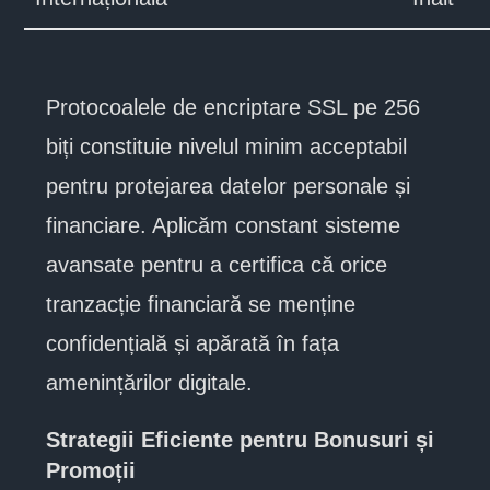
Protocoalele de encriptare SSL pe 256
biți constituie nivelul minim acceptabil
pentru protejarea datelor personale și
financiare. Aplicăm constant sisteme
avansate pentru a certifica că orice
tranzacție financiară se menține
confidențială și apărată în fața
amenințărilor digitale.
Strategii Eficiente pentru Bonusuri și
Promoții