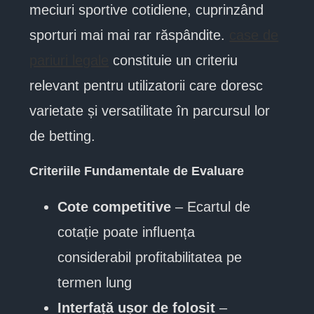
meciuri sportive cotidiene, cuprinzând
sporturi mai mai rar răspândite.
case de
pariuri legale
constituie un criteriu
relevant pentru utilizatorii care doresc
varietate și versatilitate în parcursul lor
de betting.
Criteriile Fundamentale de Evaluare
Cote competitive
– Ecartul de
cotație poate influența
considerabil profitabilitatea pe
termen lung
Interfață ușor de folosit
–