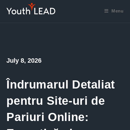
Skip
to
Menu
content
Post
July 8, 2026
published:
Îndrumarul Detaliat
pentru Site-uri de
Pariuri Online: