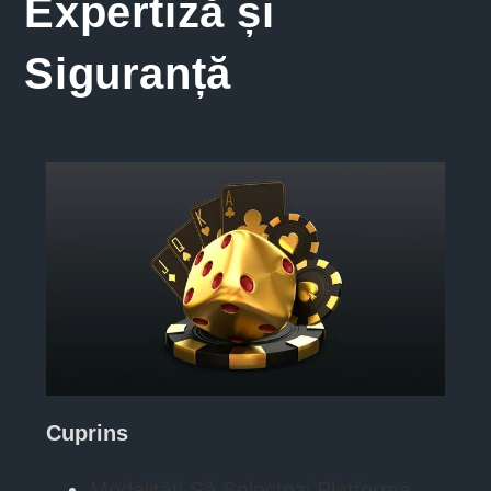
Expertiză și
Siguranță
Cuprins
Modalități Să Selectezi Platforma