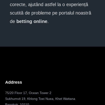
corecte, ajutând astfel la o experiență
scutită de probleme pe portalul noastră
de
betting online
.
Address
75/20 Floor 17, Ocean Tower 2
Sukhumvit 19, Khlong Toei Nuea, Khet Wattana
Bangkok, 10110