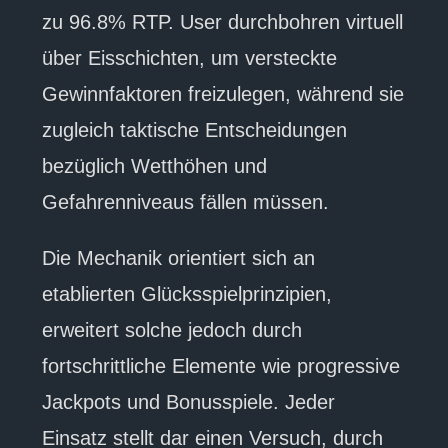
zu 96.8% RTP. User durchbohren virtuell
über Eisschichten, um versteckte
Gewinnfaktoren freizulegen, während sie
zugleich taktische Entscheidungen
bezüglich Wetthöhen und
Gefahrenniveaus fällen müssen.
Die Mechanik orientiert sich an
etablierten Glücksspielprinzipien,
erweitert solche jedoch durch
fortschrittliche Elemente wie progressive
Jackpots und Bonusspiele. Jeder
Einsatz stellt dar einen Versuch, durch