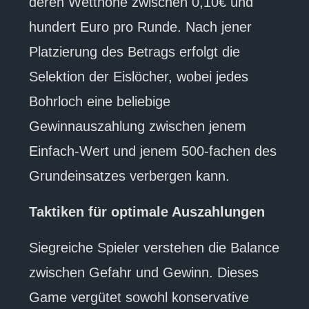
deren Wetthöhe zwischen 0,10€ und
hundert Euro pro Runde. Nach jener
Platzierung des Betrags erfolgt die
Selektion der Eislöcher, wobei jedes
Bohrloch eine beliebige
Gewinnauszahlung zwischen jenem
Einfach-Wert und jenem 500-fachen des
Grundeinsatzes verbergen kann.
Taktiken für optimale Auszahlungen
Siegreiche Spieler verstehen die Balance
zwischen Gefahr und Gewinn. Dieses
Game vergütet sowohl konservative