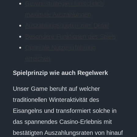
Gewinnstrategien hinsichtlich
maximale Auszahlungen
Auszahlungsquoten zum Detail
Besondere Funktionen des Spiels
Optimale Nutzererfahrung
erreichen
Spielprinzip wie auch Regelwerk
Unser Game beruht auf welcher
traditionellen Winteraktivität des
Eisangelns und transformiert solche in
das spannendes Casino-Erlebnis mit
bestätigten Auszahlungsraten von hinauf