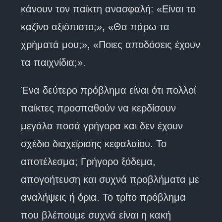
κάνουν τον παίκτη ανασφαλή: «Είναι το
καζίνο αξιόπιστο;», «Θα πάρω τα
χρήματά μου;», «Ποιες αποδόσεις έχουν
τα παιχνίδια;».
Ένα δεύτερο πρόβλημα είναι ότι πολλοί
παίκτες προσπαθούν να κερδίσουν
μεγάλα ποσά γρήγορα και δεν έχουν
σχέδιο διαχείρισης κεφαλαίου. Το
αποτέλεσμα; Γρήγορο ξόδεμα,
απογοήτευση και συχνά προβλήματα με
αναλήψεις ή όρια. Το τρίτο πρόβλημα
που βλέπουμε συχνά είναι η κακή