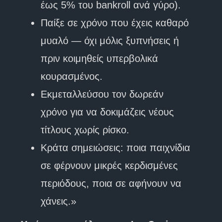
έως 5% του bankroll ανά γύρο).
Παίξε σε χρόνο που έχεις καθαρό
μυαλό — όχι μόλις ξυπνήσεις ή
πριν κοιμηθείς υπερβολικά
κουρασμένος.
Εκμεταλλεύσου τον δωρεάν
χρόνο για να δοκιμάζεις νέους
τίτλους χωρίς ρίσκο.
Κράτα σημειώσεις: ποια παιχνίδια
σε φέρνουν μικρές κερδισμένες
περιόδους, ποια σε αφήνουν να
χάνεις.»