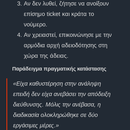
Αν δεν λυθεί, ζήτησε να ανοίξουν
επίσημο ticket και κράτα το
νούμερο.
Αν χρειαστεί, επικοινώνησε με την
αρμόδια αρχή αδειοδότησης στη
χώρα της άδειας.
Παράδειγμα πραγματικής κατάστασης
«Είχα καθυστέρηση στην ανάληψη
επειδή δεν είχα ανεβάσει την απόδειξη
διεύθυνσης. Μόλις την ανέβασα, η
διαδικασία ολοκληρώθηκε σε δύο
εργάσιμες μέρες.»