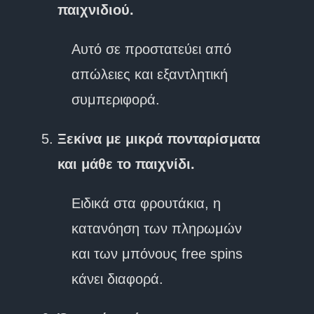
παιχνιδιού.
Αυτό σε προστατεύει από
απώλειες και εξαντλητική
συμπεριφορά.
Ξεκίνα με μικρά πονταρίσματα
και μάθε το παιχνίδι.
Ειδικά στα φρουτάκια, η
κατανόηση των πληρωμών
και των μπόνους free spins
κάνει διαφορά.