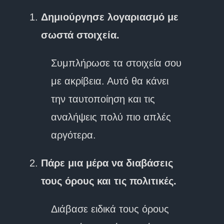
Δημιούργησε λογαριασμό με
σωστά στοιχεία.
Συμπλήρωσε τα στοιχεία σου
με ακρίβεια. Αυτό θα κάνει
την ταυτοποίηση και τις
αναλήψεις πολύ πιο απλές
αργότερα.
Πάρε μια μέρα να διαβάσεις
τους όρους και τις πολιτικές.
Διάβασε ειδικά τους όρους