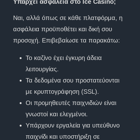
Υπάρχει ασφάλεια στο Ice Casino;
Ναι, αλλά όπως σε κάθε πλατφόρμα, η
ασφάλεια προϋποθέτει και δική σου
προσοχή. Επιβεβαίωσε τα παρακάτω:
Το καζίνο έχει έγκυρη άδεια
λειτουργίας.
Τα δεδομένα σου προστατεύονται
με κρυπτογράφηση (SSL).
Οι προμηθευτές παιχνιδιών είναι
γνωστοί και ελεγμένοι.
Υπάρχουν εργαλεία για υπεύθυνο
παιχνίδι και υποστήριξη σε