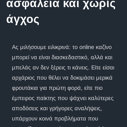
ασφάλεια και χωρίς
άγχος
Ας μιλήσουμε ειλικρινά: το online καζίνο
μπορεί να είναι διασκεδαστικό, αλλά και
μπελάς αν δεν ξέρεις τι κάνεις. Είτε είσαι
αρχάριος που θέλει να δοκιμάσει μερικά
φρουτάκια για πρώτη φορά, είτε πιο
έμπειρος παίκτης που ψάχνει καλύτερες
αποδόσεις και γρήγορες αναλήψεις,
υπάρχουν κοινά προβλήματα που