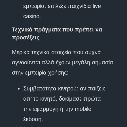
εμπειρία: επίλεξε παιχνίδια live
casino.
Τεχνικά πράγματα που πρέπει να
προσέξεις
Μερικά τεχνικά στοιχεία που συχνά
αγνοούνται αλλά έχουν μεγάλη σημασία
στην εμπειρία χρήσης:
Συμβατότητα κινητού: αν παίζεις
απ’ το κινητό, δοκίμασε πρώτα
την εφαρμογή ή την mobile
έκδοση.