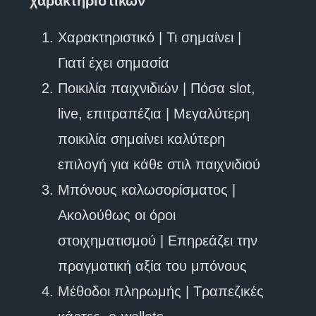
χαρακτηριστικών
Χαρακτηριστικό | Τι σημαίνει |
Γιατί έχει σημασία
Ποικιλία παιχνιδιών | Πόσα slot,
live, επιτραπέζια | Μεγαλύτερη
ποικιλία σημαίνει καλύτερη
επιλογή για κάθε στιλ παιχνιδιού
Μπόνους καλωσορίσματος |
Ακολούθως οι όροι
στοιχηματισμού | Επηρεάζει την
πραγματική αξία του μπόνους
Μέθοδοι πληρωμής | Τραπεζικές