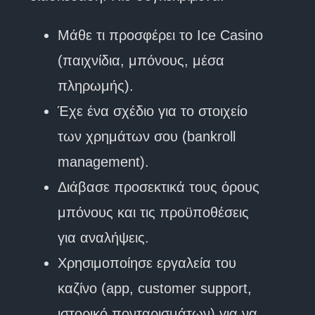
Μάθε τι προσφέρει το Ice Casino
(παιχνίδια, μπόνους, μέσα
πληρωμής).
Έχε ένα σχέδιο για το στοιχείο
των χρημάτων σου (bankroll
management).
Διάβασε προσεκτικά τους όρους
μπόνους και τις προϋποθέσεις
για αναλήψεις.
Χρησιμοποίησε εργαλεία του
καζίνο (app, customer support,
ιστορικό πονταρισμάτων) για να