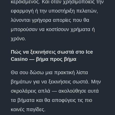
κερδισμένος. Και όταν χρησιμοποιείς την
εφαρμογή ή την υποστήριξη πελατών,
λύνονται γρήγορα απορίες που θα
μπορούσαν να κοστίσουν χρήματα ή
χρόνο.
Πώς να ξεκινήσεις σωστά στο Ice
Casino — βήμα προς βήμα
Θα σου δώσω μια πρακτική λίστα
βημάτων για να ξεκινήσεις σωστά. Μην
σκρολάρεις απλά — ακολούθησε αυτά
τα βήματα και θα αποφύγεις τις πιο
κοινές παγίδες.