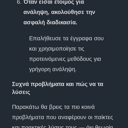
Όταν είσαι έτοιμος για
ανάληψη, ακολούθησε την
ασφαλή διαδικασία.
Επαλήθευσε τα έγγραφα σου
και χρησιμοποίησε τις
προτεινόμενες μεθόδους για
γρήγορη ανάληψη.
Συχνά προβλήματα και πώς να τα
λύσεις
Παρακάτω θα βρεις τα πιο κοινά
προβλήματα που αναφέρουν οι παίκτες
και πρακτικές λύσεις τους — όχι θεωρία,