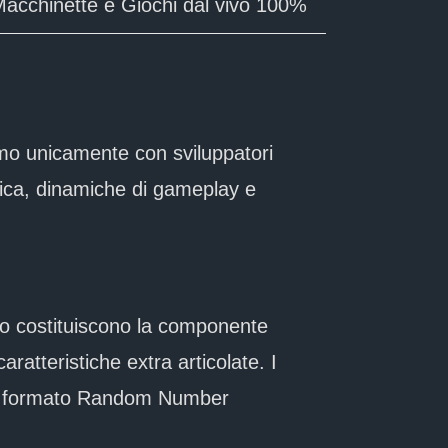
acchinette e Giochi dal vivo 100%
amo unicamente con sviluppatori
afica, dinamiche di gameplay e
oco costituiscono la componente
ratteristiche extra articolate. I
a in formato Random Number