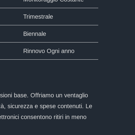
Trimestrale
Biennale
Rinnovo Ogni anno
rsioni base. Offriamo un ventaglio
ità, sicurezza e spese contenuti. Le
tronici consentono ritiri in meno