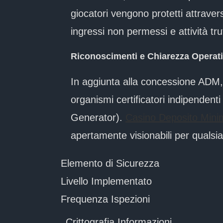
giocatori vengono protetti attraver
ingressi non permessi e attività tru
Riconoscimenti e Chiarezza Operat
In aggiunta alla concessione ADM, 
organismi certificatori indipende
Generator).
Casino Deposito Mini
apertamente visionabili per qualsias
Elemento di Sicurezza
Livello Implementato
Frequenza Ispezioni
Crittografia Informazioni