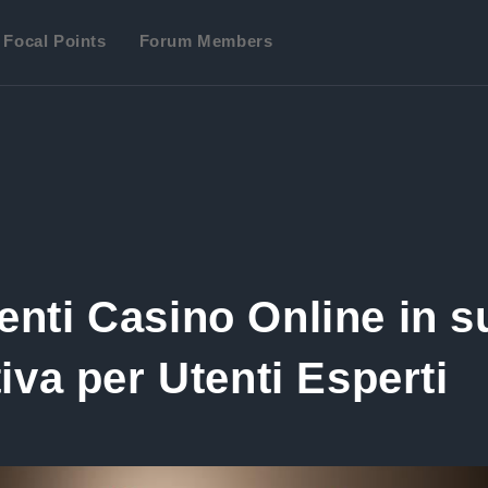
Focal Points
Forum Members
lenti Casino Online in s
va per Utenti Esperti