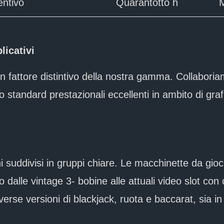
entivo
Quarantotto h
M
licativi
un fattore distintivo della nostra gamma. Collabori
o standard prestazionali eccellenti in ambito di gr
hi suddivisi in gruppi chiare. Le macchinette da gi
alle vintage 3- bobine alle attuali video slot con ca
verse versioni di blackjack, ruota e baccarat, si