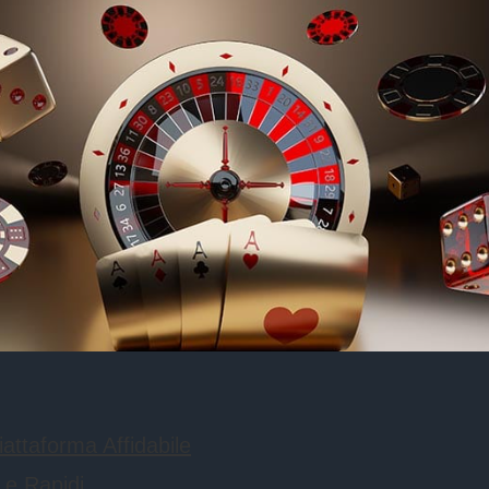
iattaforma Affidabile
 e Rapidi