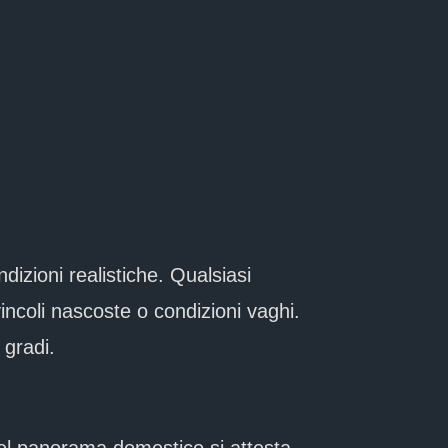
dizioni realistiche. Qualsiasi
incoli nascoste o condizioni vaghi.
 gradi.