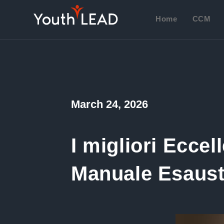
Skip
to
Home
CCM
content
Post
March 24, 2026
published:
I migliori Eccel
Manuale Esausti