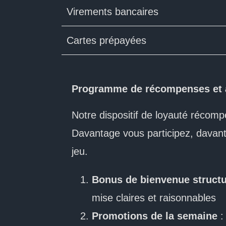
Virements bancaires
Cartes prépayées
Programme de récompenses et a
Notre dispositif de loyauté récompe
Davantage vous participez, davant
jeu.
Bonus de bienvenue struct
mise claires et raisonnables
Promotions de la semaine
: