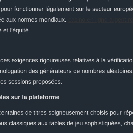
pour fonctionner légalement sur le secteur européen
gnée aux normes mondiaux.
casino en ligne argent r
et l’équité.
es exigences rigoureuses relatives à la vérification 
omologation des générateurs de nombres aléatoires.
é des sessions proposées.
les sur la plateforme
entaines de titres soigneusement choisis pour rép
s classiques aux tables de jeu sophistiquées, chaq