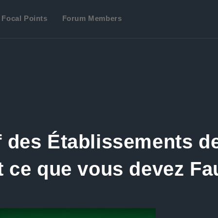
Focal Points
Forum Members
 des Établissements de
t ce que vous devez Fa