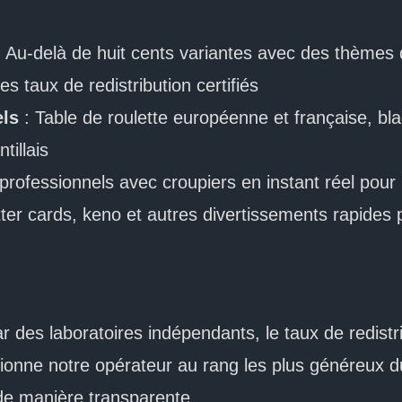
 Au-delà de huit cents variantes avec des thèmes di
 taux de redistribution certifiés
els
: Table de roulette européenne et française, b
tillais
professionnels avec croupiers en instant réel pou
tter cards, keno et autres divertissements rapides
ar des laboratoires indépendants, le taux de redist
ionne notre opérateur au rang les plus généreux du
de manière transparente.