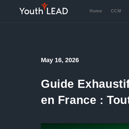
Skip
to
Home
CCM
content
Post
May 16, 2026
published:
Guide Exhaustif
en France : Tou