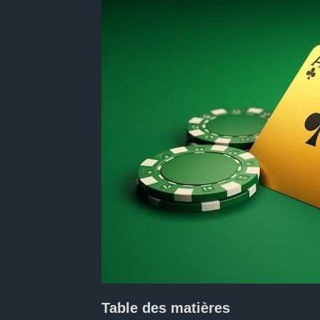
Table des matières