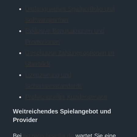
Umfangreiches Spielportfolio und
Softwarepartner
Exklusive Bonusaktionen und
Promotionen
Geschützte Zahlungsoptionen im
Überblick
Lizenzierung und
Sicherheitsstandards
Professioneller Kundenservice
Weitreichendes Spielangebot und
Provider
Bei
pizzeria-lasicilia.de
wartet Sie eine