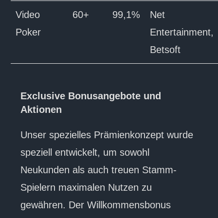
Video
60+
99,1%
Net
Poker
Entertainment,
Betsoft
Exclusive Bonusangebote und
Aktionen
Unser spezielles Prämienkonzept wurde
speziell entwickelt, um sowohl
Neukunden als auch treuen Stamm-
Spielern maximalen Nutzen zu
gewähren. Der Willkommensbonus