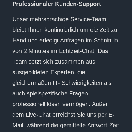
Professionaler Kunden-Support
Unser mehrsprachige Service-Team
bleibt Ihnen kontinuierlich um die Zeit zur
Hand und erledigt Anfragen im Schnitt in
von 2 Minutes im Echtzeit-Chat. Das
Team setzt sich zusammen aus
ausgebildeten Experten, die
gleichermaßen IT- Schwierigkeiten als
auch spielspezifische Fragen
professionell lösen vermögen. Außer
dem Live-Chat erreichst Sie uns per E-
Mail, während die gemittelte Antwort-Zeit