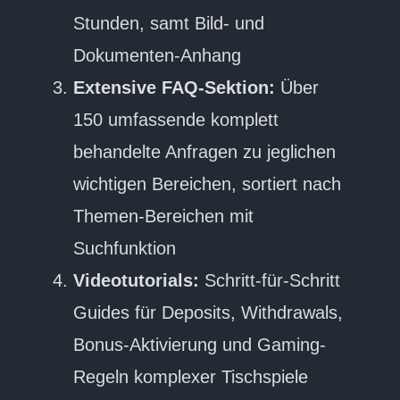
Stunden, samt Bild- und
Dokumenten-Anhang
Extensive FAQ-Sektion:
Über
150 umfassende komplett
behandelte Anfragen zu jeglichen
wichtigen Bereichen, sortiert nach
Themen-Bereichen mit
Suchfunktion
Videotutorials:
Schritt-für-Schritt
Guides für Deposits, Withdrawals,
Bonus-Aktivierung und Gaming-
Regeln komplexer Tischspiele