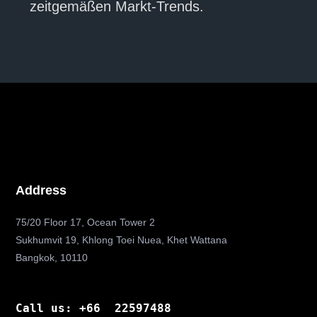
zeitgemäßen Markt-Trends.
Address
75/20 Floor 17, Ocean Tower 2
Sukhumvit 19, Khlong Toei Nuea, Khet Wattana
Bangkok, 10110
Call us: +66 22597488