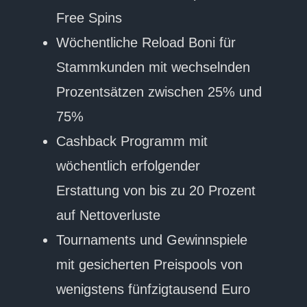
Free Spins
Wöchentliche Reload Boni für
Stammkunden mit wechselnden
Prozentsätzen zwischen 25% und
75%
Cashback Programm mit
wöchentlich erfolgender
Erstattung von bis zu 20 Prozent
auf Nettoverluste
Tournaments und Gewinnspiele
mit gesicherten Preispools von
wenigstens fünfzigtausend Euro