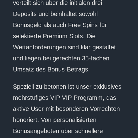
verteilt sich über die initialen drei
Deposits und beinhaltet sowohl
Bonusgeld als auch Free Spins für
selektierte Premium Slots. Die
Wettanforderungen sind klar gestaltet
und liegen bei gerechten 35-fachen
Umsatz des Bonus-Betrags.
Speziell zu betonen ist unser exklusives
mehrstufiges VIP VIP Programm, das
aktive User mit besonderen Vorrechten
honoriert. Von personalisierten
Bonusangeboten über schnellere