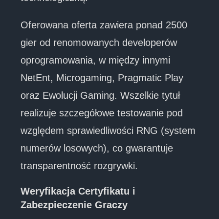
Oferowana oferta zawiera ponad 2500
gier od renomowanych developerów
oprogramowania, w między innymi
NetEnt, Microgaming, Pragmatic Play
oraz Ewolucji Gaming. Wszelkie tytuł
realizuje szczegółowe testowanie pod
względem sprawiedliwości RNG (system
numerów losowych), co gwarantuje
transparentność rozgrywki.
Weryfikacja Certyfikatu i
Zabezpieczenie Graczy