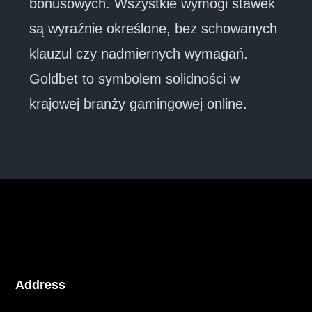
bonusowych. Wszystkie wymogi stawek
są wyraźnie określone, bez schowanych
klauzul czy nadmiernych wymagań.
Goldbet to symbolem solidności w
krajowej branży gamingowej online.
Address