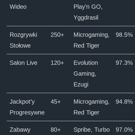
Wideo
Play’n GO,
Yggdrasil
Rozgrywki
250+
Microgaming,
98.5%
Stołowe
Red Tiger
Salon Live
120+
Evolution
97.3%
Gaming,
Ezugi
Jackpot’y
45+
Microgaming,
94.8%
Progresywne
Red Tiger
Zabawy
80+
Spribe, Turbo
97.0%