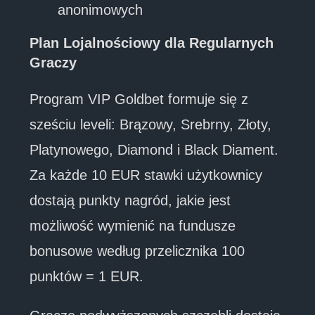
anonimowych
Plan Lojalnościowy dla Regularnych
Graczy
Program VIP Goldbet formuje się z
sześciu leveli: Brązowy, Srebrny, Złoty,
Platynowego, Diamond i Black Diament.
Za każde 10 EUR stawki użytkownicy
dostają punkty nagród, jakie jest
możliwość wymienić na fundusze
bonusowe według przelicznika 100
punktów = 1 EUR.