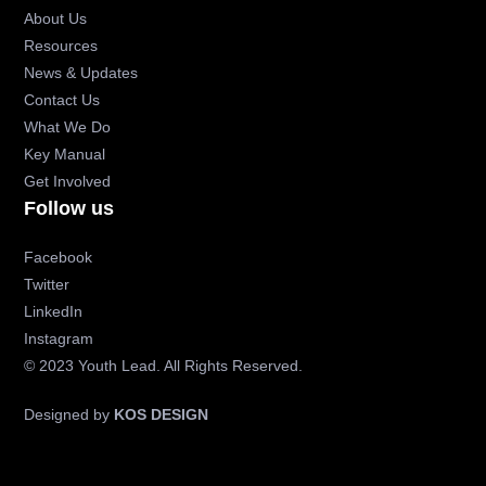
About Us
Resources
News & Updates
Contact Us
What We Do
Key Manual
Get Involved
Follow us
Facebook
Twitter
LinkedIn
Instagram
© 2023 Youth Lead. All Rights Reserved.
Designed by
KOS DESIGN