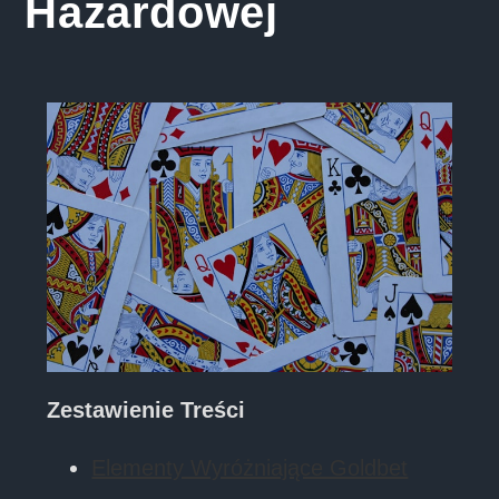
Hazardowej
Zestawienie Treści
Elementy Wyróżniające Goldbet