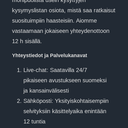
kysymyslistan osiota, mistä saa ratkaisut
suosituimpiin haasteisiin. Aiomme
vastaamaan jokaiseen yhteydenottoon
12 h sisällä.
Yhteystiedot ja Palvelukanavat
Live-chat: Saatavilla 24/7
pikaiseen avustukseen suomeksi
ja kansainvälisesti
Sähköposti: Yksityiskohtaisempiin
selvityksiin käsittelyaika enintään
12 tuntia