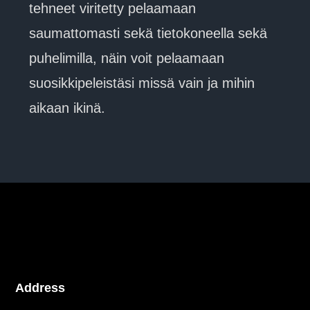
tehneet viritetty pelaamaan
saumattomasti sekä tietokoneella sekä
puhelimilla, näin voit pelaamaan
suosikkipeleistäsi missä vain ja mihin
aikaan ikinä.
Address