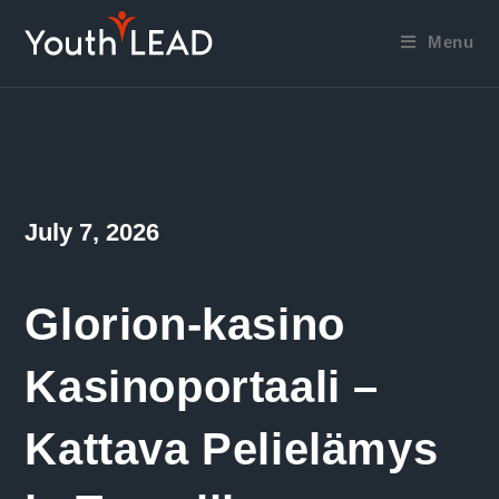
Skip
to
Menu
content
Post
July 7, 2026
published:
Glorion-kasino
Kasinoportaali –
Kattava Pelielämys