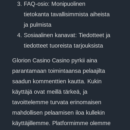
FAQ-osio: Monipuolinen
tietokanta tavallisimmista aiheista
ja pulmista
Sosiaalinen kanavat: Tiedotteet ja
tiedotteet tuoreista tarjouksista
Glorion Casino Casino pyrkii aina
parantamaan toimintaansa pelaajilta
saadun kommenttien kautta. Kukin
käyttäjä ovat meillä tärkeä, ja
tavoittelemme turvata erinomaisen
mahdollisen pelaamisen iloa kullekin
käyttäjillemme. Platformimme olemme