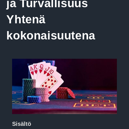
ja Turvallisuus
Yhtenä
kokonaisuutena
Sisältö