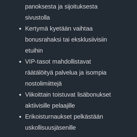
panoksesta ja sijoituksesta
sivustolla
Kertymä kyetään vaihtaa
bonusrahaksi tai eksklusiivisiin
etuihin
VIP-tasot mahdollistavat
räätälöityä palvelua ja isompia
nostolimiittejä
Viikoittain toistuvat lisäbonukset
aktiivisille pelaajille
Erikoisturnaukset pelkästään
uskollisuusjäsenille