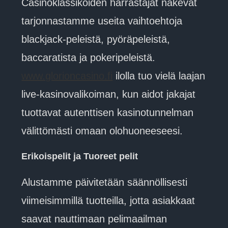
Casinoklassikoiden harrastajat näkevät
tarjonnastamme useita vaihtoehtoja
blackjack-peleistä, pyöräpeleistä,
baccaratista ja pokeripeleistä.
www.glorioncasino.fi
ilolla tuo vielä laajan
live-kasinovalikoiman, kun aidot jakajat
tuottavat autenttisen kasinotunnelman
välittömästi omaan olohuoneeseesi.
Erikoispelit ja Tuoreet pelit
Alustamme päivitetään säännöllisesti
viimeisimmillä tuotteilla, jotta asiakkaat
saavat nauttimaan pelimaailman