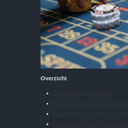
Overzicht
Onze Brede Spelaanbod
Beveiligingsmaatregelen als
Betaalwijzen en Verwerkingss
Professionele Klantenonderst