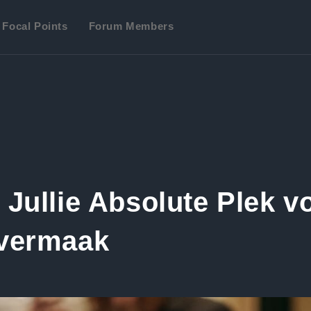
Focal Points
Forum Members
 Jullie Absolute Plek 
overmaak