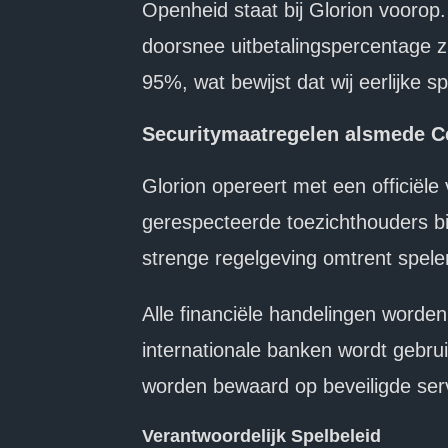
Openheid staat bij Glorion voorop.
doorsnee uitbetalingspercentage z
95%, wat bewijst dat wij eerlijke s
Securitymaatregelen alsmede Ce
Glorion opereert met een officië
gerespecteerde toezichthouders b
strenge regelgeving omtrent speler
Alle financiële handelingen worde
internationale banken wordt gebrui
worden bewaard op beveiligde ser
Verantwoordelijk Spelbeleid