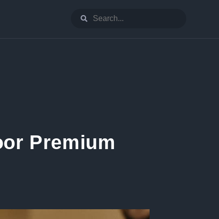
voor Premium