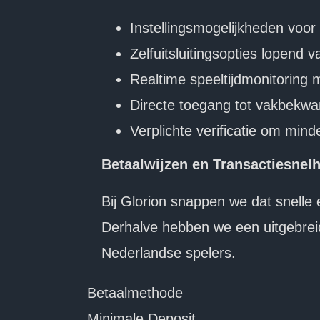
Instellingsmogelijkheden voor 
Zelfuitsluitingsopties lopend
Realtime speeltijdmonitoring 
Directe toegang tot vakbekw
Verplichte verificatie om mind
Betaalwijzen en Transactiesnel
Bij Glorion snappen we dat snelle 
Derhalve hebben we een uitgebreid
Nederlandse spelers.
Betaalmethode
Minimale Deposit