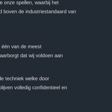
e onze spellen, waarbij het
nd boven de industriestandaard van
, één van de meest
arborgt dat wij voldoen aan
de techniek welke door
ijven volledig confidentieel en