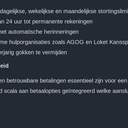
dagelijkse, wekelijkse en maandelijkse stortingslim
 van 24 uur tot permanente rekeningen
met automatische herinneringen
ame hulporganisaties zoals AGOG en Loket Kanssp
erjarig gokken te vermijden
heid
en betrouwbare betalingen essentieel zijn voor een
 scala aan betaalopties geïntegreerd welke aansl