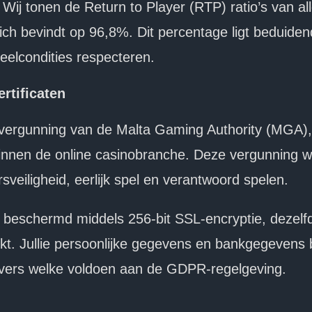
 Wij tonen de Return to Player (RTP) ratio’s van all
ich bevindt op 96,8%. Dit percentage ligt beduide
peelcondities respecteren.
rtificaten
le vergunning van de Malta Gaming Authority (MGA)
innen de online casinobranche. Deze vergunning wa
sveiligheid, eerlijk spel en verantwoord spelen.
n beschermd middels 256-bit SSL-encryptie, dezelf
kt. Jullie persoonlijke gegevens en bankgegevens bl
vers welke voldoen aan de GDPR-regelgeving.