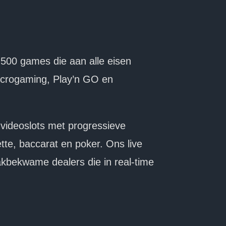
500 games die aan alle eisen
icrogaming, Play’n GO en
e videoslots met progressieve
ette, baccarat en poker. Ons live
akbekwame dealers die in real-time