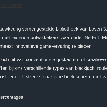
ion Kiezen
uwkeurig samengestelde bibliotheek van boven 3.
 met leidende ontwikkelaars waaronder NetEnt, M
meest innovatieve game-ervaring te bieden.
t zich uit van conventionele gokkasten tot creatiev
fen bij ons verschillende types van blackjack, roul
osfeer rechtstreeks naar jullie beeldscherm met v
Percentages