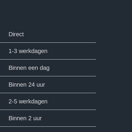
Direct
1-3 werkdagen
Binnen een dag
Binnen 24 uur
2-5 werkdagen
Binnen 2 uur