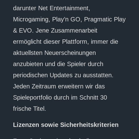
darunter Net Entertainment,
Microgaming, Play’n GO, Pragmatic Play
& EVO. Jene Zusammenarbeit
ermöglicht dieser Plattform, immer die
aktuellsten Neuerscheinungen
anzubieten und die Spieler durch
periodischen Updates zu ausstatten.
Jeden Zeitraum erweitern wir das
Spieleportfolio durch im Schnitt 30
frische Titel.
Lizenzen sowie Sicherheitskriterien