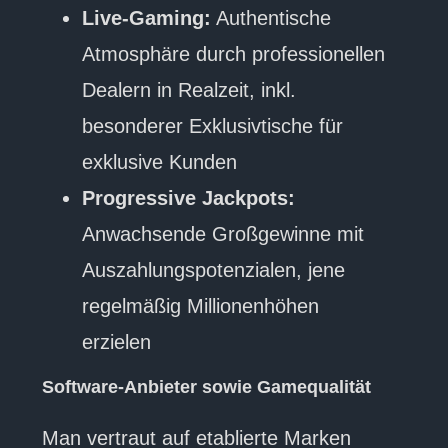
Live-Gaming:
Authentische
Atmosphäre durch professionellen
Dealern in Realzeit, inkl.
besonderer Exklusivtische für
exklusive Kunden
Progressive Jackpots:
Anwachsende Großgewinne mit
Auszahlungspotenzialen, jene
regelmäßig Millionenhöhen
erzielen
Software-Anbieter sowie Gamequalität
Man vertraut auf etablierte Marken