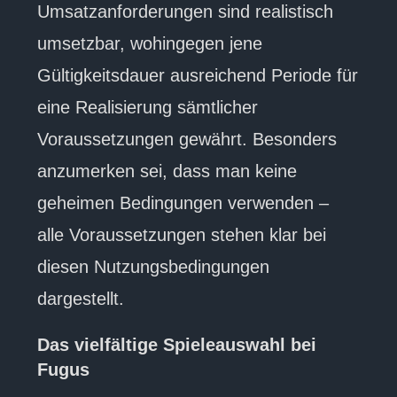
Umsatzanforderungen sind realistisch
umsetzbar, wohingegen jene
Gültigkeitsdauer ausreichend Periode für
eine Realisierung sämtlicher
Voraussetzungen gewährt. Besonders
anzumerken sei, dass man keine
geheimen Bedingungen verwenden –
alle Voraussetzungen stehen klar bei
diesen Nutzungsbedingungen
dargestellt.
Das vielfältige Spieleauswahl bei
Fugus