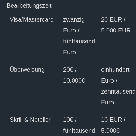
Bearbeitungszeit
Visa/Mastercard
zwanzig
20 EUR /
Euro /
5.000 EUR
fünftausend
Euro
Überweisung
20€ /
einhundert
10.000€
Euro /
zehntausend
Euro
Skrill & Neteller
10€ /
10 EUR /
fünftausend
5.000€