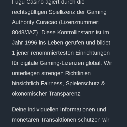
Fugu Casino agiert durch die
rechtsgültigen Spiellizenz der Gaming
Authority Curacao (Lizenznummer:
8048/JAZ). Diese Kontrollinstanz ist im
Jahr 1996 ins Leben gerufen und bildet
1 jener renommiertesten Einrichtungen
für digitale Gaming-Lizenzen global. Wir
unterliegen strengen Richtlinien
hinsichtlich Fairness, Spielerschutz &
ökonomischer Transparenz.
Deine individuellen Informationen und
monetären Transaktionen schützen wir