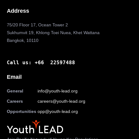
Address
75/20 Floor 17, Ocean Tower 2
Sukhumvit 19, Khlong Toei Nuea, Khet Wattana
Bangkok, 10110
Call us: +66 22597488
Email
General
info@youth-lead.org
Careers
careers@youth-lead.org
Opportunities
opp@youth-lead.org