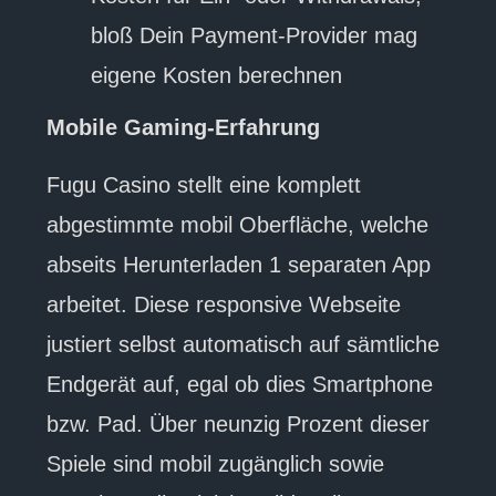
bloß Dein Payment-Provider mag
eigene Kosten berechnen
Mobile Gaming-Erfahrung
Fugu Casino stellt eine komplett
abgestimmte mobil Oberfläche, welche
abseits Herunterladen 1 separaten App
arbeitet. Diese responsive Webseite
justiert selbst automatisch auf sämtliche
Endgerät auf, egal ob dies Smartphone
bzw. Pad. Über neunzig Prozent dieser
Spiele sind mobil zugänglich sowie