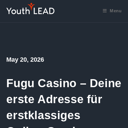
Skip
to
Menu
content
Post
May 20, 2026
published:
Fugu Casino – Deine
erste Adresse für
erstklassiges