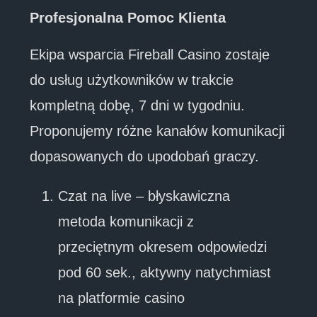
Profesjonalna Pomoc Klienta
Ekipa wsparcia Fireball Casino zostaje
do usług użytkowników w trakcie
kompletną dobę, 7 dni w tygodniu.
Proponujemy różne kanałów komunikacji
dopasowanych do upodobań graczy.
Czat na live – błyskawiczna
metoda komunikacji z
przeciętnym okresem odpowiedzi
pod 60 sek., aktywny natychmiast
na platformie casino