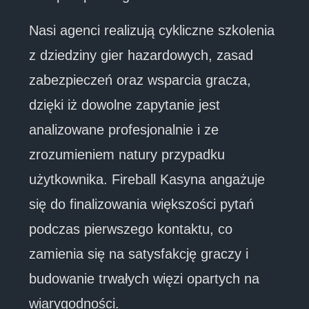
Nasi agenci realizują cykliczne szkolenia
z dziedziny gier hazardowych, zasad
zabezpieczeń oraz wsparcia gracza,
dzięki iż dowolne zapytanie jest
analizowane profesjonalnie i ze
zrozumieniem natury przypadku
użytkownika. Fireball Kasyna angażuje
się do finalizowania większości pytań
podczas pierwszego kontaktu, co
zamienia się na satysfakcję graczy i
budowanie trwałych więzi opartych na
wiarygodności.