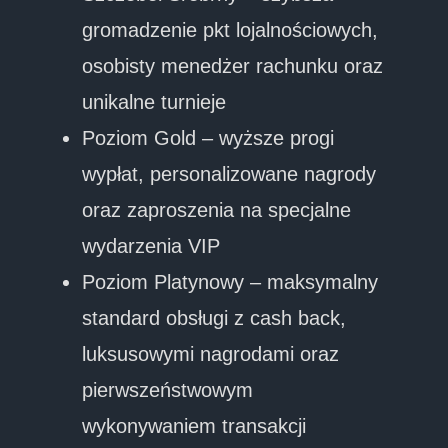
gromadzenie pkt lojalnościowych,
osobisty menedżer rachunku oraz
unikalne turnieje
Poziom Gold – wyższe progi
wypłat, personalizowane nagrody
oraz zaproszenia na specjalne
wydarzenia VIP
Poziom Platynowy – maksymalny
standard obsługi z cash back,
luksusowymi nagrodami oraz
pierwszeństwowym
wykonywaniem transakcji