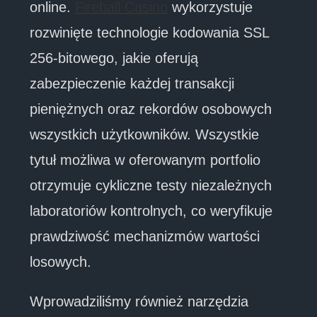
online.
Fireball Casino
wykorzystuje
rozwinięte technologie kodowania SSL
256-bitowego, jakie oferują
zabezpieczenie każdej transakcji
pieniężnych oraz rekordów osobowych
wszystkich użytkowników. Wszystkie
tytuł możliwa w oferowanym portfolio
otrzymuje cykliczne testy niezależnych
laboratoriów kontrolnych, co weryfikuje
prawdziwość mechanizmów wartości
losowych.
Wprowadziliśmy również narzędzia