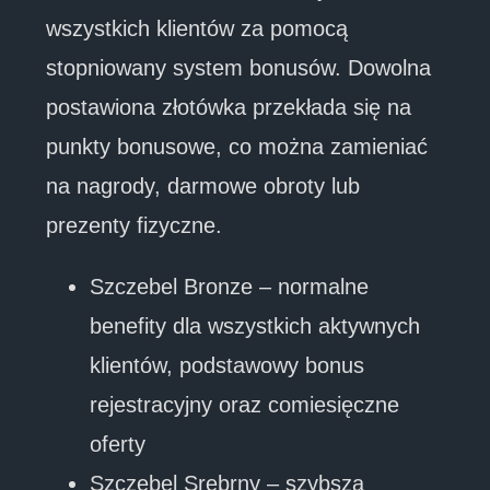
wszystkich klientów za pomocą
stopniowany system bonusów. Dowolna
postawiona złotówka przekłada się na
punkty bonusowe, co można zamieniać
na nagrody, darmowe obroty lub
prezenty fizyczne.
Szczebel Bronze – normalne
benefity dla wszystkich aktywnych
klientów, podstawowy bonus
rejestracyjny oraz comiesięczne
oferty
Szczebel Srebrny – szybsza