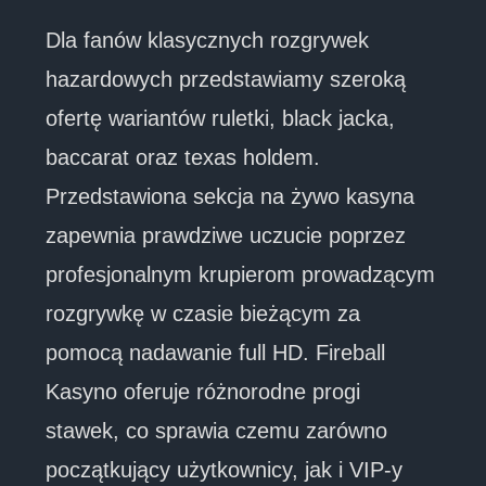
Dla fanów klasycznych rozgrywek
hazardowych przedstawiamy szeroką
ofertę wariantów ruletki, black jacka,
baccarat oraz texas holdem.
Przedstawiona sekcja na żywo kasyna
zapewnia prawdziwe uczucie poprzez
profesjonalnym krupierom prowadzącym
rozgrywkę w czasie bieżącym za
pomocą nadawanie full HD. Fireball
Kasyno oferuje różnorodne progi
stawek, co sprawia czemu zarówno
początkujący użytkownicy, jak i VIP-y