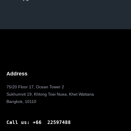
Address
75/20 Floor 17, Ocean Tower 2
Sukhumvit 19, Khlong Toei Nuea, Khet Wattana
Bangkok, 10110
Call us: +66 22597488