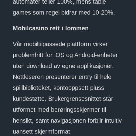
automater teller 100%, mens table
games som regel bidrar med 10-20%.
Mobilcasino rett i lommen
Vår mobiltilpassede plattform virker
problemfritt for iOS og Android-enheter
uten download av egne applikasjoner.
Nettleseren presenterer entry til hele
spillbiblioteket, kontooppsett pluss
kundestøtte. Brukergrensesnittet står
utformet med berøringsskjermer til
hensikt, samt navigasjonen forblir intuitiv
uansett skjermformat.