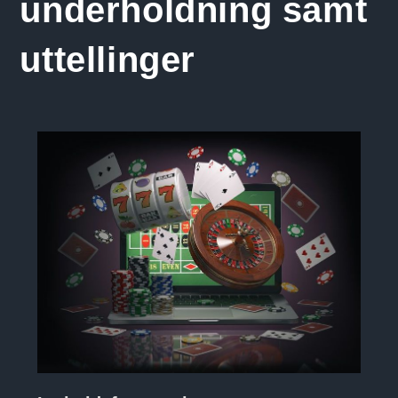
underholdning samt
uttellinger