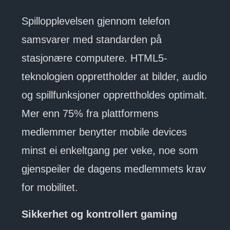
Spillopplevelsen gjennom telefon
samsvarer med standarden på
stasjonære computere. HTML5-
teknologien opprettholder at bilder, audio
og spillfunksjoner opprettholdes optimalt.
Mer enn 75% fra plattformens
medlemmer benytter mobile devices
minst ei enkeltgang per veke, noe som
gjenspeiler de dagens medlemmets krav
for mobilitet.
Sikkerhet og kontrollert gaming