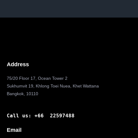
Address
75/20 Floor 17, Ocean Tower 2
Sukhumvit 19, Khlong Toei Nuea, Khet Wattana
Bangkok, 10110
Call us: +66 22597488
Email