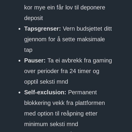
kor mye ein får lov til deponere
deposit
Tapsgrenser:
Vern budsjettet ditt
gjennom for å sette maksimale
tap
Pauser:
Ta ei avbrekk fra gaming
over perioder fra 24 timer og
opptil seksti mnd
Self-exclusion:
Permanent
blokkering vekk fra plattformen
med option til reåpning etter
minimum seksti mnd