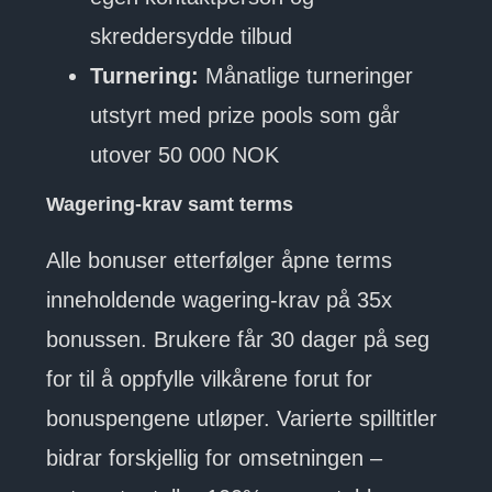
skreddersydde tilbud
Turnering:
Månatlige turneringer
utstyrt med prize pools som går
utover 50 000 NOK
Wagering-krav samt terms
Alle bonuser etterfølger åpne terms
inneholdende wagering-krav på 35x
bonussen. Brukere får 30 dager på seg
for til å oppfylle vilkårene forut for
bonuspengene utløper. Varierte spilltitler
bidrar forskjellig for omsetningen –