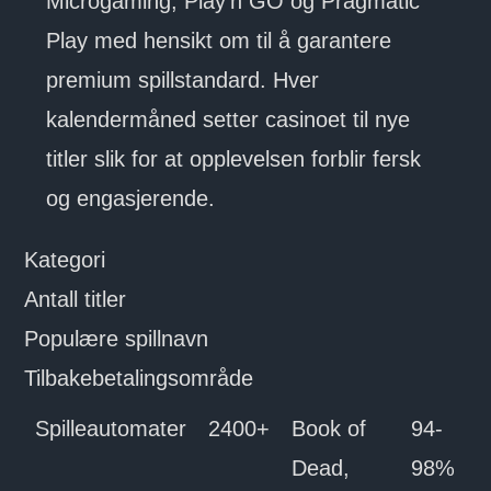
Microgaming, Play’n GO og Pragmatic
Play med hensikt om til å garantere
premium spillstandard. Hver
kalendermåned setter casinoet til nye
titler slik for at opplevelsen forblir fersk
og engasjerende.
Kategori
Antall titler
Populære spillnavn
Tilbakebetalingsområde
Spilleautomater
2400+
Book of
94-
Dead,
98%