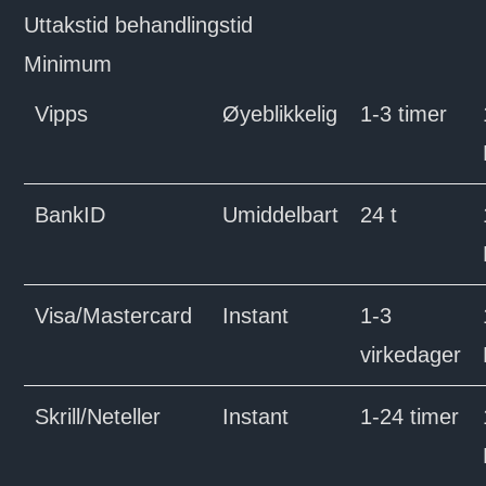
Uttakstid behandlingstid
Minimum
Vipps
Øyeblikkelig
1-3 timer
BankID
Umiddelbart
24 t
Visa/Mastercard
Instant
1-3
virkedager
Skrill/Neteller
Instant
1-24 timer