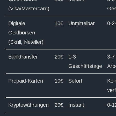
(Visa/Mastercard)
Ges
Digitale
10€
Unmittelbar
0-2
Geldbörsen
(Skrill, Neteller)
Banktransfer
20€
1-3
3-7
Geschäftstage
Arb
Prepaid-Karten
10€
Sofort
Kei
ver
Kryptowährungen
20€
Instant
0-1