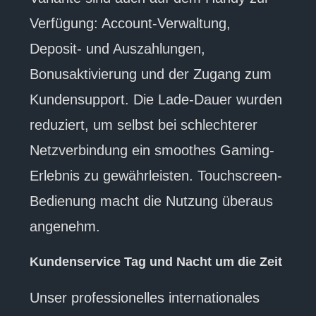
Verfügung: Account-Verwaltung,
Deposit- und Auszahlungen,
Bonusaktivierung und der Zugang zum
Kundensupport. Die Lade-Dauer wurden
reduziert, um selbst bei schlechterer
Netzverbindung ein smoothes Gaming-
Erlebnis zu gewährleisten. Touchscreen-
Bedienung macht die Nutzung überaus
angenehm.
Kundenservice Tag und Nacht um die Zeit
Unser professionelles internationales