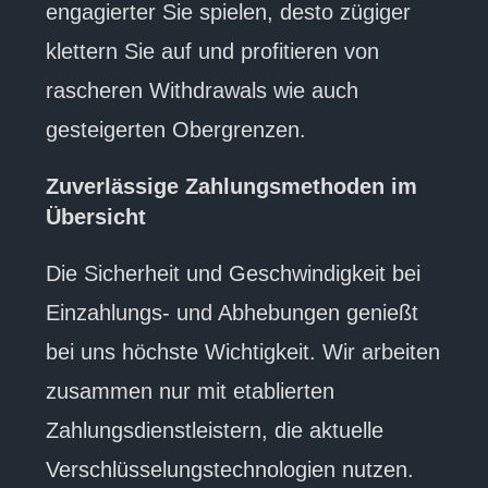
engagierter Sie spielen, desto zügiger
klettern Sie auf und profitieren von
rascheren Withdrawals wie auch
gesteigerten Obergrenzen.
Zuverlässige Zahlungsmethoden im
Übersicht
Die Sicherheit und Geschwindigkeit bei
Einzahlungs- und Abhebungen genießt
bei uns höchste Wichtigkeit. Wir arbeiten
zusammen nur mit etablierten
Zahlungsdienstleistern, die aktuelle
Verschlüsselungstechnologien nutzen.