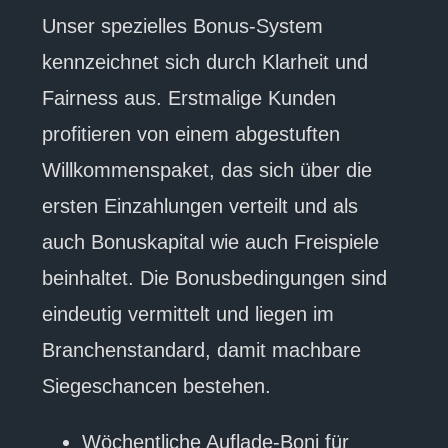
Unser spezielles Bonus-System
kennzeichnet sich durch Klarheit und
Fairness aus. Erstmalige Kunden
profitieren von einem abgestuften
Willkommenspaket, das sich über die
ersten Einzahlungen verteilt und als
auch Bonuskapital wie auch Freispiele
beinhaltet. Die Bonusbedingungen sind
eindeutig vermittelt und liegen im
Branchenstandard, damit machbare
Siegeschancen bestehen.
Wöchentliche Auflade-Boni für