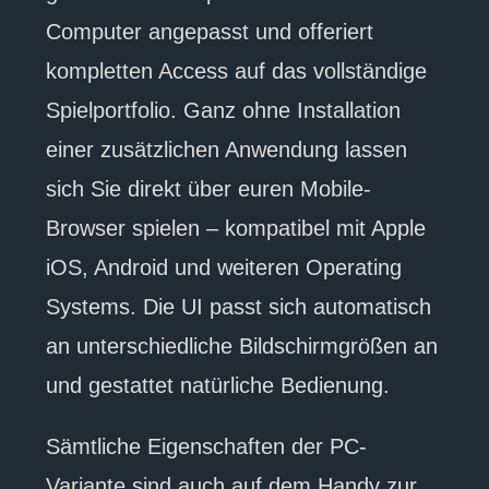
Computer angepasst und offeriert
kompletten Access auf das vollständige
Spielportfolio. Ganz ohne Installation
einer zusätzlichen Anwendung lassen
sich Sie direkt über euren Mobile-
Browser spielen – kompatibel mit Apple
iOS, Android und weiteren Operating
Systems. Die UI passt sich automatisch
an unterschiedliche Bildschirmgrößen an
und gestattet natürliche Bedienung.
Sämtliche Eigenschaften der PC-
Variante sind auch auf dem Handy zur