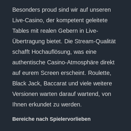
Besonders proud sind wir auf unseren
Live-Casino, der kompetent geleitete
Tables mit realen Gebern in Live-
Übertragung bietet. Die Stream-Qualität
schafft Hochauflösung, was eine
authentische Casino-Atmosphäre direkt
auf eurem Screen erscheint. Roulette,
Black Jack, Baccarat und viele weitere
Versionen warten darauf wartend, von
Ihnen erkundet zu werden.
Bereiche nach Spielervorlieben