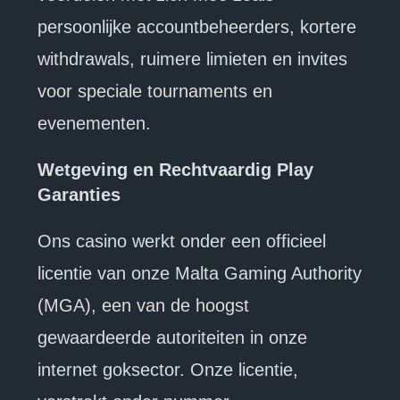
persoonlijke accountbeheerders, kortere
withdrawals, ruimere limieten en invites
voor speciale tournaments en
evenementen.
Wetgeving en Rechtvaardig Play
Garanties
Ons casino werkt onder een officieel
licentie van onze Malta Gaming Authority
(MGA), een van de hoogst
gewaardeerde autoriteiten in onze
internet goksector. Onze licentie,