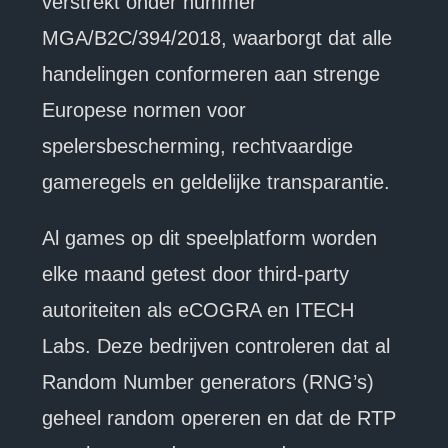
verstrekt onder nummer
MGA/B2C/394/2018, waarborgt dat alle
handelingen conformeren aan strenge
Europese normen voor
spelersbescherming, rechtvaardige
gameregels en geldelijke transparantie.
Al games op dit speelplatform worden
elke maand getest door third-party
autoriteiten als eCOGRA en ITECH
Labs. Deze bedrijven controleren dat al
Random Number generators (RNG’s)
geheel random opereren en dat de RTP