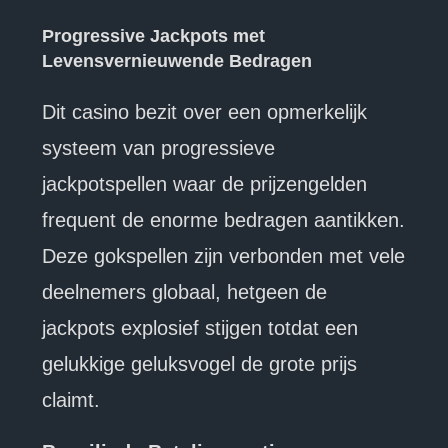
Progressive Jackpots met
Levensvernieuwende Bedragen
Dit casino bezit over een opmerkelijk
systeem van progressieve
jackpotspellen waar de prijzengelden
frequent de enorme bedragen aantikken.
Deze gokspellen zijn verbonden met vele
deelnemers globaal, hetgeen de
jackpots explosief stijgen totdat een
gelukkige geluksvogel de grote prijs
claimt.