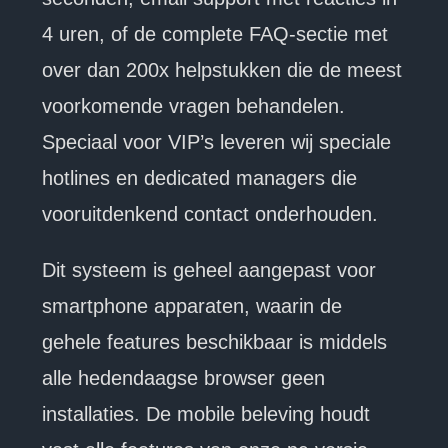
4 uren, of de complete FAQ-sectie met
over dan 200x helpstukken die de meest
voorkomende vragen behandelen.
Speciaal voor VIP’s leveren wij speciale
hotlines en dedicated managers die
vooruitdenkend contact onderhouden.
Dit systeem is geheel aangepast voor
smartphone apparaten, waarin de
gehele features beschikbaar is middels
alle hedendaagse browser geen
installaties. De mobile beleving houdt