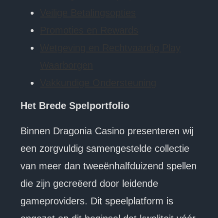
Veilige Betalingsopties
Promoties en Rewards
Wetgeving en Rechtvaardig Play
Waarborgen
Vakkundige Ondersteuning
Het Brede Spelportfolio
Binnen Dragonia Casino presenteren wij
een zorgvuldig samengestelde collectie
van meer dan tweeënhalfduizend spellen
die zijn gecreëerd door leidende
gameproviders. Dit speelplatform is