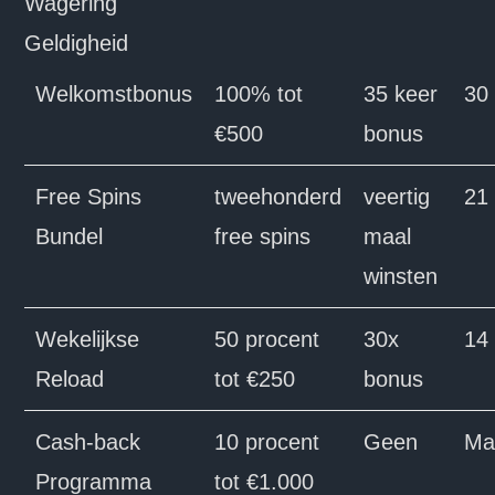
Wagering
Geldigheid
Welkomstbonus
100% tot
35 keer
30
€500
bonus
Free Spins
tweehonderd
veertig
21
Bundel
free spins
maal
winsten
Wekelijkse
50 procent
30x
14
Reload
tot €250
bonus
Cash-back
10 procent
Geen
Ma
Programma
tot €1.000