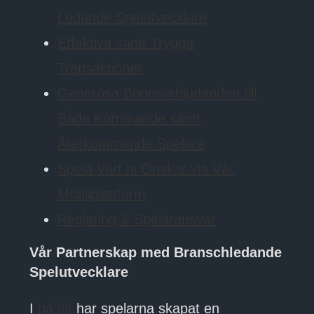
Ledande Spelutvecklare
Effektiva samt Trygga
Transaktioner
Generösa Bonuserbjudanden till
Både Kommande samt
Återkommande Spelare
Spela Vart ni Önskar via Vår
Mobilplattform
Reglering & Spelaransvar
Vår Partnerskap med Branschledande
Spelutvecklare
I
gå hit
har spelarna skapat en