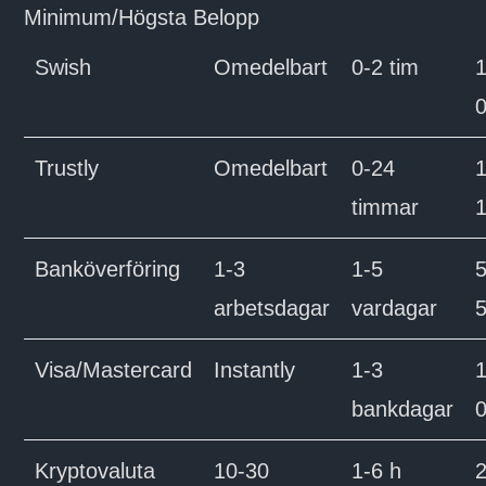
Minimum/Högsta Belopp
Swish
Omedelbart
0-2 tim
1
0
Trustly
Omedelbart
0-24
1
timmar
1
Banköverföring
1-3
1-5
5
arbetsdagar
vardagar
5
Visa/Mastercard
Instantly
1-3
1
bankdagar
0
Kryptovaluta
10-30
1-6 h
2