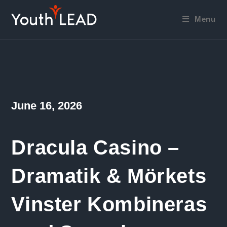
Skip
to
Menu
content
Post
June 16, 2026
published:
Dracula Casino –
Dramatik & Mörkets
Vinster Kombineras