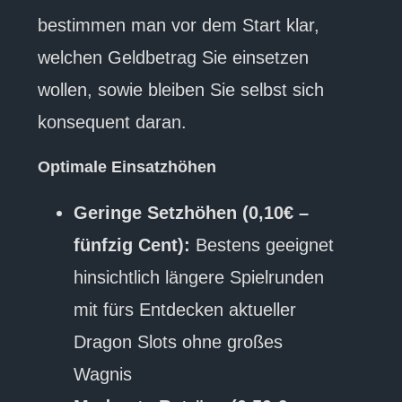
bestimmen man vor dem Start klar,
welchen Geldbetrag Sie einsetzen
wollen, sowie bleiben Sie selbst sich
konsequent daran.
Optimale Einsatzhöhen
Geringe Setzhöhen (0,10€ –
fünfzig Cent):
Bestens geeignet
hinsichtlich längere Spielrunden
mit fürs Entdecken aktueller
Dragon Slots ohne großes
Wagnis