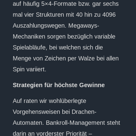
auf häufig 5×4-Formate bzw. gar sechs
mal vier Strukturen mit 40 hin zu 4096
Auszahlungswegen. Megaways-
Mechaniken sorgen bezüglich variable
Spielabläufe, bei welchen sich die
Menge von Zeichen per Walze bei allen
Spin variiert.
Strategien für höchste Gewinne
Auf raten wir wohlüberlegte
Vorgehensweisen bei Drachen-
Automaten. Bankroll-Management steht
darin an vorderster Priorität –