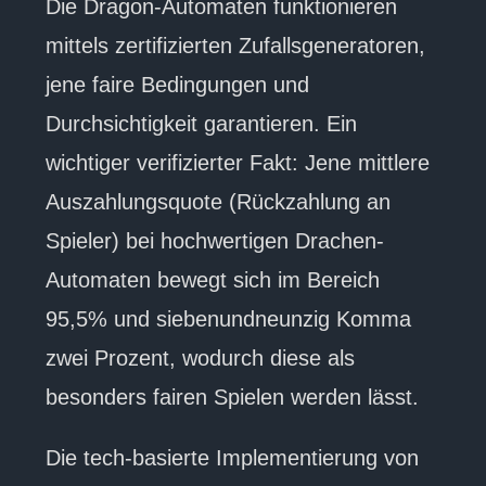
Die Dragon-Automaten funktionieren
mittels zertifizierten Zufallsgeneratoren,
jene faire Bedingungen und
Durchsichtigkeit garantieren. Ein
wichtiger verifizierter Fakt: Jene mittlere
Auszahlungsquote (Rückzahlung an
Spieler) bei hochwertigen Drachen-
Automaten bewegt sich im Bereich
95,5% und siebenundneunzig Komma
zwei Prozent, wodurch diese als
besonders fairen Spielen werden lässt.
Die tech-basierte Implementierung von