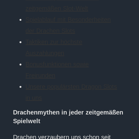
zeitgemäßen Slot-Welt
Spielablauf mit Besonderheiten
der Drachen Slots
Taktiken zur höchste
Auszahlungen
Bonusfunktionen sowie
Freirunden
Unsere populärsten Dragon Slots
in uns
Drachenmythen in jeder zeitgemäßen
Spielwelt
Drachen verzaubern uns schon seit