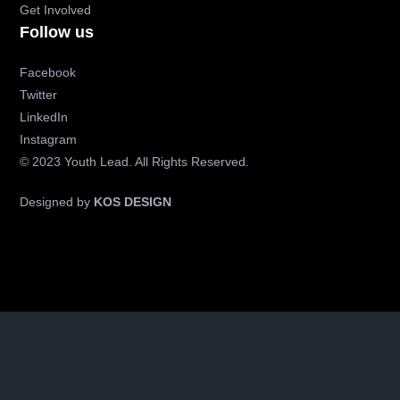
Get Involved
Follow us
Facebook
Twitter
LinkedIn
Instagram
© 2023 Youth Lead. All Rights Reserved.
Designed by
KOS DESIGN