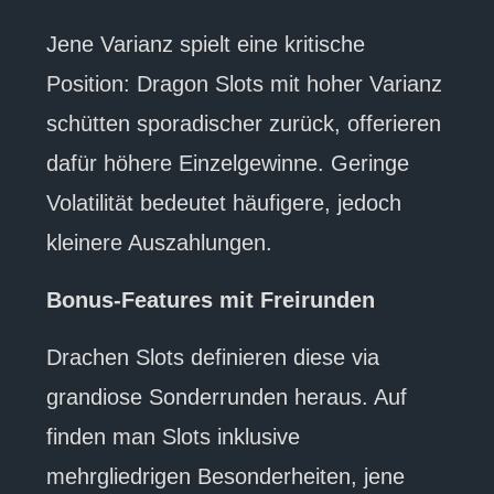
Jene Varianz spielt eine kritische
Position: Dragon Slots mit hoher Varianz
schütten sporadischer zurück, offerieren
dafür höhere Einzelgewinne. Geringe
Volatilität bedeutet häufigere, jedoch
kleinere Auszahlungen.
Bonus-Features mit Freirunden
Drachen Slots definieren diese via
grandiose Sonderrunden heraus. Auf
finden man Slots inklusive
mehrgliedrigen Besonderheiten, jene