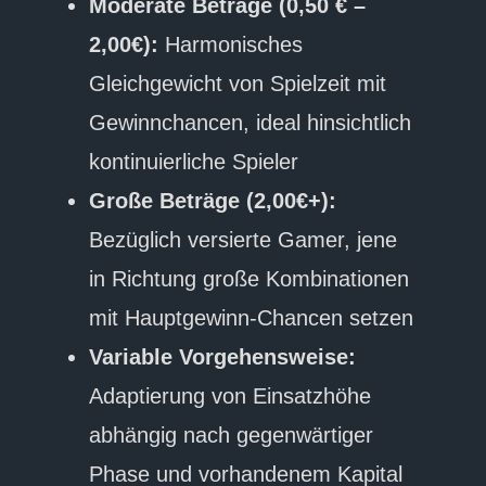
Moderate Beträge (0,50 € –
2,00€):
Harmonisches
Gleichgewicht von Spielzeit mit
Gewinnchancen, ideal hinsichtlich
kontinuierliche Spieler
Große Beträge (2,00€+):
Bezüglich versierte Gamer, jene
in Richtung große Kombinationen
mit Hauptgewinn-Chancen setzen
Variable Vorgehensweise:
Adaptierung von Einsatzhöhe
abhängig nach gegenwärtiger
Phase und vorhandenem Kapital