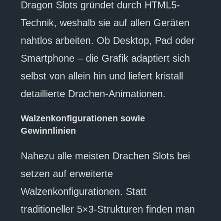
Dragon Slots gründet durch HTML5-
Technik, weshalb sie auf allen Geräten
nahtlos arbeiten. Ob Desktop, Pad oder
Smartphone – die Grafik adaptiert sich
selbst von allein hin und liefert kristall
detaillierte Drachen-Animationen.
Walzenkonfigurationen sowie
Gewinnlinien
Nahezu alle meisten Drachen Slots bei
setzen auf erweiterte
Walzenkonfigurationen. Statt
traditioneller 5×3-Strukturen finden man