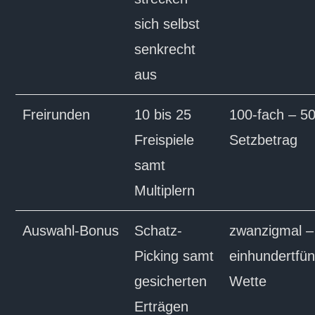
sich selbst
senkrecht
aus
Freirunden
10 bis 25
100-fach – 5
Freispiele
Setzbetrag
samt
Multiplern
Auswahl-Bonus
Schatz-
zwanzigmal –
Picking samt
einhundertfün
gesicherten
Wette
Erträgen