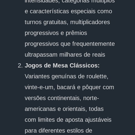
intensidades, categorias múltiplos
e características especiais como
turnos gratuitas, multiplicadores
progressivos e prêmios
progressivos que frequentemente
ultrapassam milhares de reais
Jogos de Mesa Clássicos:
Variantes genuínas de roulette,
vinte-e-um, bacará e pôquer com
versões continentais, norte-
americanas e orientais, todas
com limites de aposta ajustáveis
para diferentes estilos de