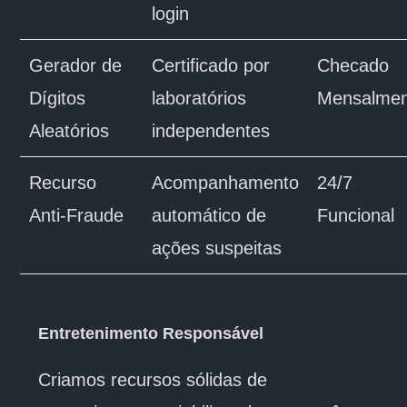
login
Gerador de
Certificado por
Checado
Dígitos
laboratórios
Mensalmen
Aleatórios
independentes
Recurso
Acompanhamento
24/7
Anti-Fraude
automático de
Funcional
ações suspeitas
Entretenimento Responsável
Criamos recursos sólidas de