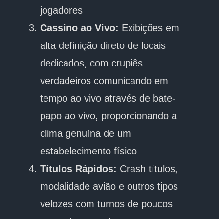
jogadores
Cassino ao Vivo:
Exibições em
alta definição direto de locais
dedicados, com crupiês
verdadeiros comunicando em
tempo ao vivo através de bate-
papo ao vivo, proporcionando a
clima genuína de um
estabelecimento físico
Títulos Rápidos:
Crash títulos,
modalidade avião e outros tipos
velozes com turnos de poucos