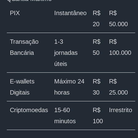
PIX
Instantâneo
R$
R$
20
50.000
Transação
1-3
R$
R$
Bancária
jornadas
50
100.000
úteis
E-wallets
Máximo 24
R$
R$
Digitais
horas
30
25.000
Criptomoedas
15-60
R$
Irrestrito
minutos
100