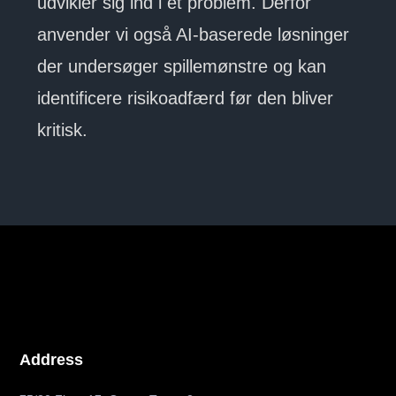
udvikler sig ind i et problem. Derfor
anvender vi også AI-baserede løsninger
der undersøger spillemønstre og kan
identificere risikoadfærd før den bliver
kritisk.
Address