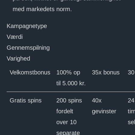
med markedets norm.
Kampagnetype
Værdi
Gennemspilning
Varighed
Velkomstbonus
100% op
35x bonus
30
til 5.000 kr.
Gratis spins
200 spins
40x
24
fordelt
gevinster
ti
over 10
se
separate