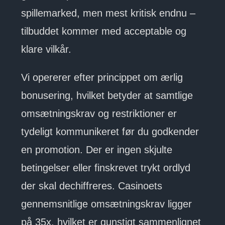
spillemarked, men mest kritisk endnu –
tilbuddet kommer med acceptable og
klare vilkår.
Vi opererer efter princippet om ærlig
bonusering, hvilket betyder at samtlige
omsætningskrav og restriktioner er
tydeligt kommunikeret før du godkender
en promotion. Der er ingen skjulte
betingelser eller finskrevet trykt ordlyd
der skal dechiffreres. Casinoets
gennemsnitlige omsætningskrav ligger
på 35x, hvilket er gunstigt sammenlignet