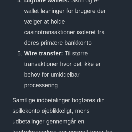
Digitale wallets:
Skrill og e-
wallet løsninger for brugere der
vælger at holde
casinotransaktioner isoleret fra
deres primære bankkonto
Wire transfer:
Til større
transaktioner hvor det ikke er
behov for umiddelbar
processering
Samtlige indbetalinger bogføres din
spillekonto øjeblikkeligt, mens
udbetalinger gennemgår en
kontrolprocedure der normalt tager fra