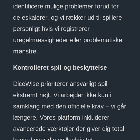
identificere mulige problemer forud for
de eskalerer, og vi rækker ud til spillere
personligt hvis vi registrerer
uregelmæssigheder eller problematiske
mønstre.
Kontrolleret spil og beskyttelse
DiceWise prioriterer ansvarligt spil
ekstremt højt. Vi arbejder ikke kun i
samklang med den officielle krav – vi går
længere. Vores platform inkluderer
avancerede værktøjer der giver dig total
kontrol over din spilleaktivitet.