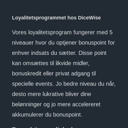
Loyalitetsprogrammet hos DiceWise
Vores loyalitetsprogram fungerer med 5
niveauer hvor du optjener bonuspoint for
enhver indsats du sætter. Disse point
kan omsættes til likvide midler,
bonuskredit eller privat adgang til
specielle events. Jo bedre niveau du når,
desto mere lukrative bliver dine
belønninger og jo mere accelereret
akkumulerer du bonuspoint.