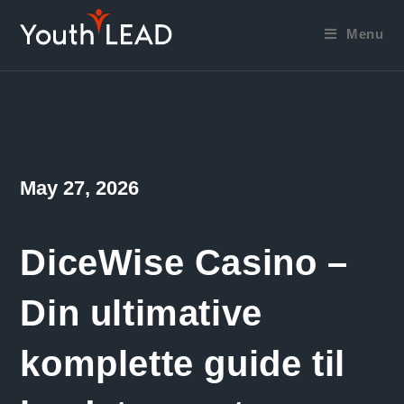
Skip
to
Menu
content
Post
May 27, 2026
published:
DiceWise Casino –
Din ultimative
komplette guide til