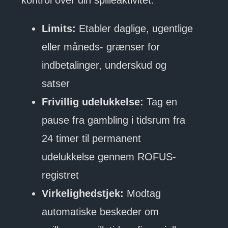
Limits:
Etabler daglige, ugentlige
eller måneds- grænser for
indbetalinger, underskud og
satser
Frivillig udelukkelse:
Tag en
pause fra gambling i tidsrum fra
24 timer til permanent
udelukkelse gennem ROFUS-
registret
Virkelighedstjek:
Modtag
automatiske beskeder om