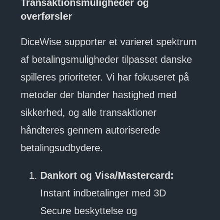
Transaktionsmuligheder og
overførsler
DiceWise supporter et varieret spektrum
af betalingsmuligheder tilpasset danske
spilleres prioriteter. Vi har fokuseret på
metoder der blander hastighed med
sikkerhed, og alle transaktioner
håndteres gennem autoriserede
betalingsudbydere.
Dankort og Visa/Mastercard:
Instant indbetalinger med 3D
Secure beskyttelse og