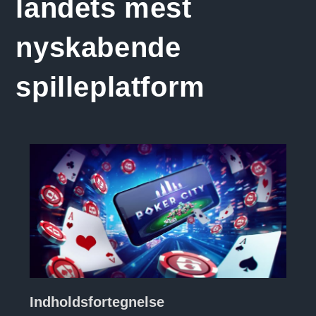
landets mest
nyskabende
spilleplatform
Indholdsfortegnelse