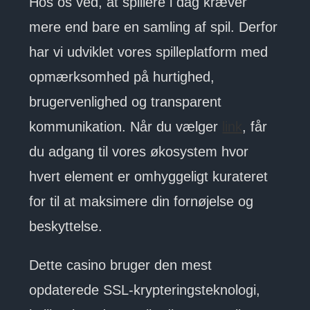
Hos os ved, at spillere i dag kræver
mere end bare en samling af spil. Derfor
har vi udviklet vores spilleplatform med
opmærksomhed på hurtighed,
brugervenlighed og transparent
kommunikation. Når du vælger
link
, får
du adgang til vores økosystem hvor
hvert element er omhyggeligt kurateret
for til at maksimere din fornøjelse og
beskyttelse.
Dette casino bruger den mest
opdaterede SSL-krypteringsteknologi,