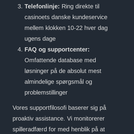
Telefonlinje:
Ring direkte til
casinoets danske kundeservice
mellem klokken 10-22 hver dag
ugens dage
FAQ og supportcenter:
Omfattende database med
løsninger på de absolut mest
almindelige spørgsmål og
problemstillinger
Vores supportfilosofi baserer sig på
proaktiv assistance. Vi monitorerer
spilleradfærd for med henblik på at