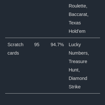
Roulette,
Baccarat,
Texas
Hold’em
Scratch
95
94.7%
Lucky
cards
Numbers,
Treasure
Hunt,
Diamond
Strike