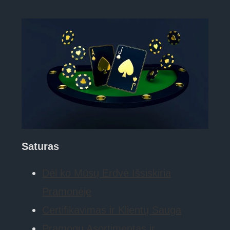
Saturas
Dėl ko Mūsų Erdvė Išsiskiria
Pramonėje
Certifikavimas ir Klientų Sauga
Pramogų Asortimentas ir