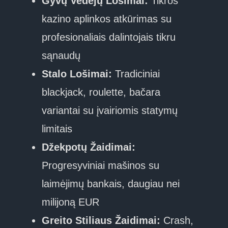
Gyvų Vedėjų Lošimai:
Tikros
kazino aplinkos atkūrimas su
profesionaliais dalintojais tikru
sąnaudų
Stalo Lošimai:
Tradiciniai
blackjack, roulette, bačara
variantai su įvairiomis statymų
limitais
Džekpotų Žaidimai:
Progresyviniai mašinos su
laimėjimų bankais, daugiau nei
milijoną EUR
Greito Stiliaus Žaidimai:
Crash,