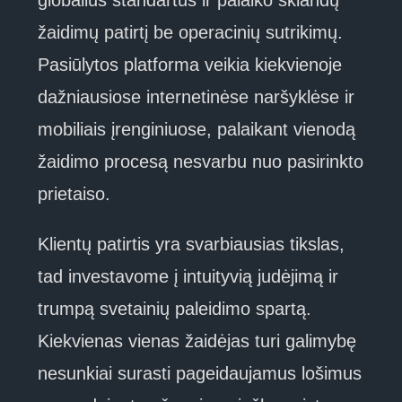
globalius standartus ir palaiko sklandų
žaidimų patirtį be operacinių sutrikimų.
Pasiūlytos platforma veikia kiekvienoje
dažniausiose internetinėse naršyklėse ir
mobiliais įrenginiuose, palaikant vienodą
žaidimo procesą nesvarbu nuo pasirinkto
prietaiso.
Klientų patirtis yra svarbiausias tikslas,
tad investavome į intuityvią judėjimą ir
trumpą svetainių paleidimo spartą.
Kiekvienas vienas žaidėjas turi galimybę
nesunkiai surasti pageidaujamus lošimus