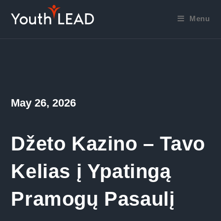
Skip
to
Menu
content
Post
May 26, 2026
published:
Džeto Kazino – Tavo
Kelias į Ypatingą
Pramogų Pasaulį