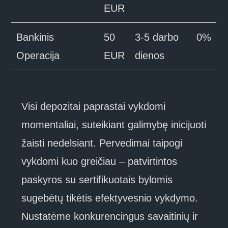
EUR
Bankinis
50
3-5 darbo
0%
Operacija
EUR
dienos
Visi depozitai paprastai vykdomi
momentaliai, suteikiant galimybę inicijuoti
žaisti nedelsiant. Pervedimai taipogi
vykdomi kuo greičiau – patvirtintos
paskyros su sertifikuotais bylomis
sugebėtų tikėtis efektyvesnio vykdymo.
Nustatėme konkurencingus savaitinių ir