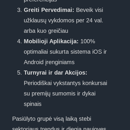
Greiti Pervedimai:
Beveik visi
užklausų vykdomos per 24 val.
arba kuo greičiau
Mobilioji Aplikacija:
100%
optimaliai sukurta sistema iOS ir
Android įrenginiams
Turnyrai ir dar Akcijos:
Periodiškai vykstantys konkursai
su premijų sumomis ir dykai
spinais
Pasiūlyto grupė visą laiką stebi
sektoriaus trendus ir diegia naujoves,