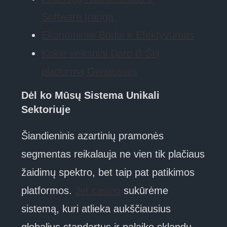
Software Įranga
Ekonominiai Būdai ir Efektyvumas
Kokie veiksniai Daro iš Šią
platformą Geriausiais
Dėl ko Mūsų Sistema Unikali
Sektoriuje
Šiandieninis azartinių pramonės
segmentas reikalauja ne vien tik plačiaus
žaidimų spektro, bet taip pat patikimos
platformos.
Jet casino
sukūrėme
sistemą, kuri atlieka aukščiausius