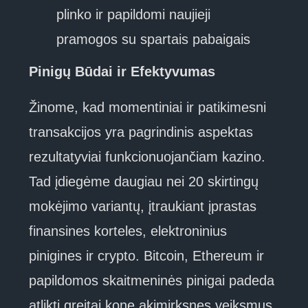
plinko ir papildomi naujieji
pramogos su spartais pabaigais
Pinigų Būdai ir Efektyvumas
Žinome, kad momentiniai ir patikimesni
transakcijos yra pagrindinis aspektas
rezultatyviai funkcionuojančiam kazino.
Tad įdiegėme daugiau nei 20 skirtingų
mokėjimo variantų, įtraukiant įprastas
finansines korteles, elektroninius
pinigines ir crypto. Bitcoin, Ethereum ir
papildomos skaitmeninės pinigai padeda
atlikti greitai kone akimirksnes veiksmus