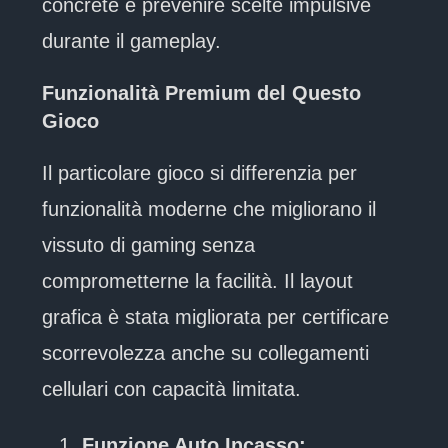
concrete e prevenire scelte impulsive
durante il gameplay.
Funzionalità Premium del Questo
Gioco
Il particolare gioco si differenzia per
funzionalità moderne che migliorano il
vissuto di gaming senza
comprometterne la facilità. Il layout
grafica è stata migliorata per certificare
scorrevolezza anche su collegamenti
cellulari con capacità limitata.
Funzione Auto Incasso: