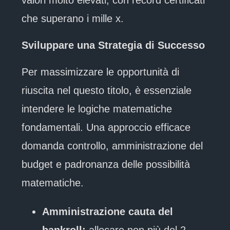
che superano i mille x.
Sviluppare una Strategia di Successo
Per massimizzare le opportunità di
riuscita nel questo titolo, è essenziale
intendere le logiche matematiche
fondamentali. Una approccio efficace
domanda controllo, amministrazione del
budget e padronanza delle possibilità
matematiche.
Amministrazione cauta del
bankroll:
allocare non più del 2-