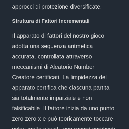
approcci di protezione diversificate.
Struttura di Fattori Incrementali
Il apparato di fattori del nostro gioco
adotta una sequenza aritmetica
accurata, controllata attraverso
meccanismi di Aleatorio Number
Creatore certificati. La limpidezza del
apparato certifica che ciascuna partita
sia totalmente imparziale e non
falsificabile. Il fattore inizia da uno punto
zero zero x e può teoricamente toccare
valori molto elevati, con record certificati