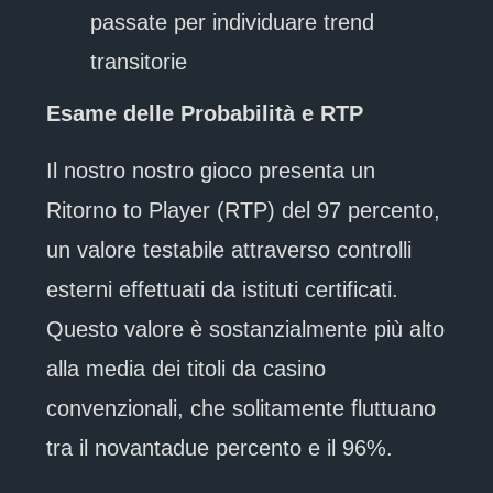
passate per individuare trend
transitorie
Esame delle Probabilità e RTP
Il nostro nostro gioco presenta un
Ritorno to Player (RTP) del 97 percento,
un valore testabile attraverso controlli
esterni effettuati da istituti certificati.
Questo valore è sostanzialmente più alto
alla media dei titoli da casino
convenzionali, che solitamente fluttuano
tra il novantadue percento e il 96%.