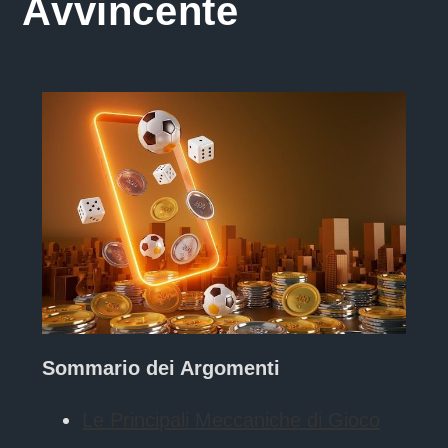
Avvincente
Sommario dei Argomenti
Le Principali Meccaniche di Gioco