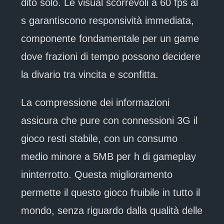
dito solo. Le visual scorrevoli a 60 fps al
s garantiscono responsività immediata,
componente fondamentale per un game
dove frazioni di tempo possono decidere
la divario tra vincita e sconfitta.
La compressione dei informazioni
assicura che pure con connessioni 3G il
gioco resti stabile, con un consumo
medio minore a 5MB per h di gameplay
ininterrotto. Questa miglioramento
permette il questo gioco fruibile in tutto il
mondo, senza riguardo dalla qualità delle