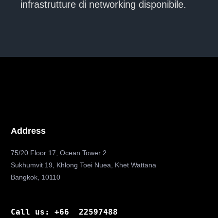
infrastrutture di networking disponibile.
Address
75/20 Floor 17, Ocean Tower 2
Sukhumvit 19, Khlong Toei Nuea, Khet Wattana
Bangkok, 10110
Call us: +66 22597488