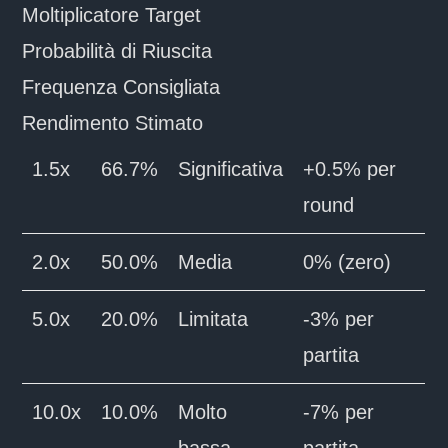
Moltiplicatore Target
Probabilità di Riuscita
Frequenza Consigliata
Rendimento Stimato
1.5x
66.7%
Significativa
+0.5% per
round
2.0x
50.0%
Media
0% (zero)
5.0x
20.0%
Limitata
-3% per
partita
10.0x
10.0%
Molto
-7% per
bassa
partita