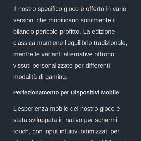
Il nostro specifico gioco è offerto in varie
versioni che modificano sottilmente il
bilancio pericolo-profitto. La edizione
classica mantiene l’equilibrio tradizionale,
mentre le varianti alternative offrono
vissuti personalizzate per differenti
modalità di gaming.
Perfezionamento per Dispositivi Mobile
L’esperienza mobile del nostro gioco è
stata sviluppata in nativo per schermi
touch, con input intuitivi ottimizzati per