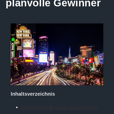
planvolle Gewinner
Inhaltsverzeichnis
Spielmechanik sowie Grundregeln