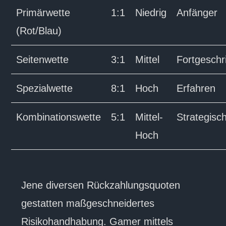
Primärwette
1:1
Niedrig
Anfänger
(Rot/Blau)
Seitenwette
3:1
Mittel
Fortgeschr
Spezialwette
8:1
Hoch
Erfahren
Kombinationswette
5:1
Mittel-
Strategisc
Hoch
Jene diversen Rückzahlungsquoten
gestatten maßgeschneidertes
Risikohandhabung. Gamer mittels