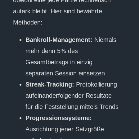
autark bleibt. Hier sind bewährte
Methoden:
Bankroll-Management:
Niemals
mehr denn 5% des
Gesamtbetrags in einzig
separaten Session einsetzen
Streak-Tracking:
Protokollierung
aufeinanderfolgender Resultate
für die Feststellung mittels Trends
Progressionssysteme:
Ausrichtung jener Setzgröße