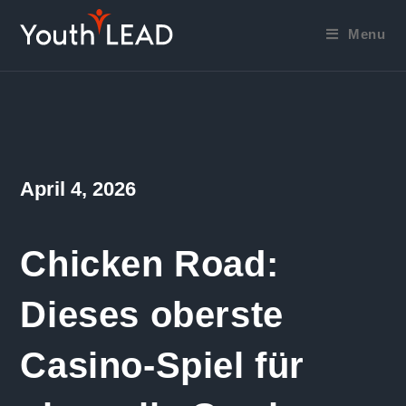
Skip
to
Menu
content
Post
April 4, 2026
published:
Chicken Road:
Dieses oberste
Casino-Spiel für