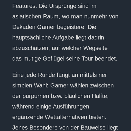
Features. Die Ursprünge sind im
asiatischen Raum, wo man nunmehr von
Dekaden Gamer begeistere. Die
hauptsächliche Aufgabe liegt dadrin,
abzuschätzen, auf welcher Wegseite
das mutige Geflügel seine Tour beendet.
Eine jede Runde fängt an mittels ner
simplen Wahl: Gamer wählen zwischen
der purpurnen bzw. bläulichen Hälfte,
während einige Ausführungen
ergänzende Wettalternativen bieten.
Jenes Besondere von der Bauweise liegt