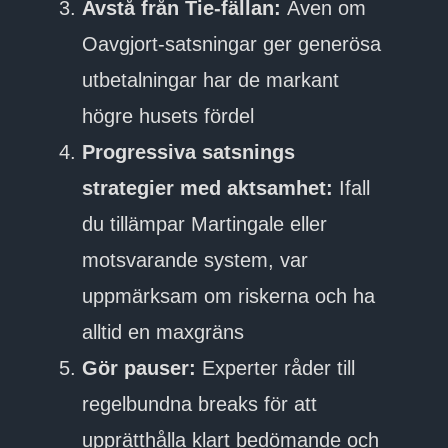
Avstå från Tie-fällan:
Även om
Oavgjort-satsningar ger generösa
utbetalningar har de markant
högre husets fördel
Progressiva satsnings
strategier med aktsamhet:
Ifall
du tillämpar Martingale eller
motsvarande system, var
uppmärksam om riskerna och ha
alltid en maxgräns
Gör pauser:
Experter råder till
regelbundna breaks för att
upprätthålla klart bedömande och