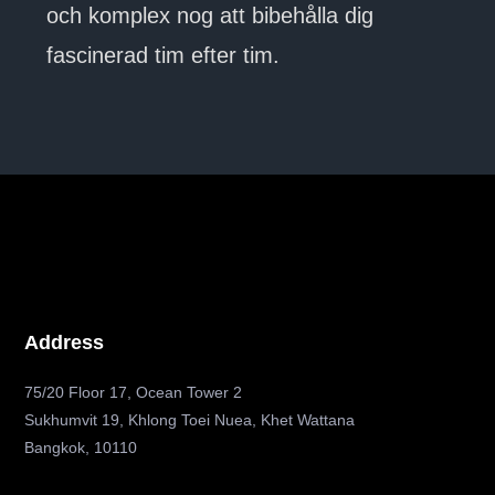
och komplex nog att bibehålla dig
fascinerad tim efter tim.
Address
75/20 Floor 17, Ocean Tower 2
Sukhumvit 19, Khlong Toei Nuea, Khet Wattana
Bangkok, 10110