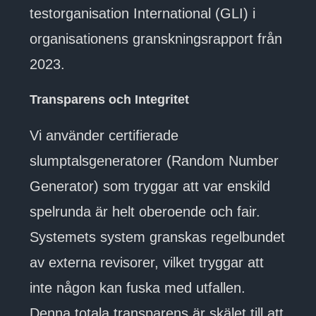
testorganisation International (GLI) i
organisationens granskningsrapport från
2023.
Transparens och Integritet
Vi använder certifierade
slumptalsgeneratorer (Random Number
Generator) som tryggar att var enskild
spelrunda är helt oberoende och fair.
Systemets system granskas regelbundet
av externa revisorer, vilket tryggar att
inte någon kan fuska med utfallen.
Denna totala transparens är skälet till att