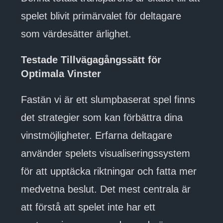
spelet blivit primärvalet för deltagare
som värdesätter ärlighet.
Testade Tillvägagångssätt för
Optimala Vinster
Fastän vi är ett slumpbaserat spel finns
det strategier som kan förbättra dina
vinstmöjligheter. Erfarna deltagare
använder spelets visualiseringssystem
för att upptäcka riktningar och fatta mer
medvetna beslut. Det mest centrala är
att förstå att spelet inte har ett