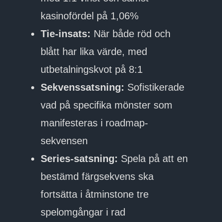
kasinofördel på 1,06%
Tie-insats:
När både röd och
blått har lika värde, med
utbetalningskvot på 8:1
Sekvenssatsning:
Sofistikerade
vad på specifika mönster som
manifesteras i roadmap-
sekvensen
Series-satsning:
Spela på att en
bestämd färgsekvens ska
fortsätta i åtminstone tre
spelomgångar i rad