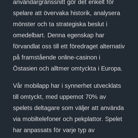
användargränssnitt gör det enkelt för
spelare att övervaka historik, analysera
mönster och ta strategiska beslut i
omedelbart. Denna egenskap har
förvandlat oss till ett föredraget alternativ
på framstående online-casinon i
Östasien och alltmer omtyckta i Europa.
Vår mobilapp har i synnerhet utvecklats
till omtyckt, med uppemot 70% av
spelets deltagare som väljer att använda
via mobiltelefoner och pekplattor. Spelet
har anpassats för varje typ av