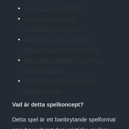
Vad är Chicken Road?
Speluppbyggnad och
Grundläggande Regler
Skälen till varför Vi Väljs av
Massor av Deltagare Dagligen
Beprövade Metoder för Högsta
möjliga Vinster
Jämförelse med Alternativa
Roadmap-Spel
Vad är detta spelkoncept?
Detta spel är ett banbrytande spelformat