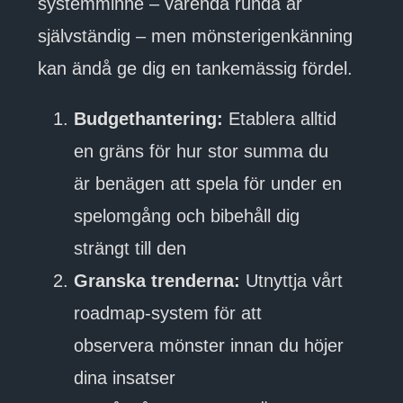
systemminne – varenda runda är
självständig – men mönsterigenkänning
kan ändå ge dig en tankemässig fördel.
Budgethantering:
Etablera alltid
en gräns för hur stor summa du
är benägen att spela för under en
spelomgång och bibehåll dig
strängt till den
Granska trenderna:
Utnyttja vårt
roadmap-system för att
observera mönster innan du höjer
dina insatser