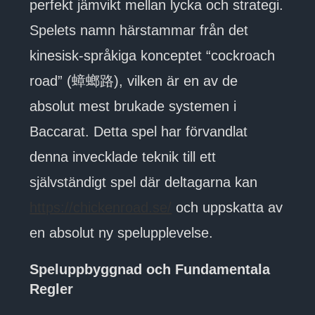
perfekt jämvikt mellan lycka och strategi.
Spelets namn härstammar från det
kinesisk-språkiga konceptet “cockroach
road” (蟑螂路), vilken är en av de
absolut mest brukade systemen i
Baccarat. Detta spel har förvandlat
denna invecklade teknik till ett
självständigt spel där deltagarna kan
https://chickenroad.se/
och uppskatta av
en absolut ny spelupplevelse.
Speluppbyggnad och Fundamentala
Regler