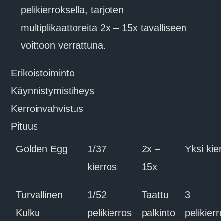
pelikierroksella, tarjoten
multiplikaattoreita 2x – 15x tavalliseen
voittoon verrattuna.
Erikoistoiminto
Käynnistymistiheys
Kerroinvahvistus
Pituus
Golden Egg
1/37
2x –
Yksi kie
kierros
15x
Turvallinen
1/52
Taattu
3
Kulku
pelikierros
palkinto
pelikier