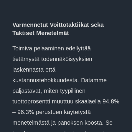
Varmennetut Voittotaktiikat sekä
Taktiset Menetelmät
Toimiva pelaaminen edellyttää
tietämystä todennäköisyyksien
laskennasta että
kustannustehokkuudesta. Datamme
paljastavat, miten tyypillinen
tuottoprosentti muuttuu skaalaella 94.8%
– 96.3% perustuen käytetystä
menetelmästä ja panoksen koosta. Se