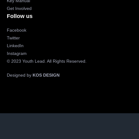
Key Manual
Get Involved
Follow us
Facebook
Twitter
LinkedIn
Instagram
© 2023 Youth Lead. All Rights Reserved.
Designed by
KOS DESIGN