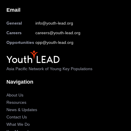
Email
General
info@youth-lead.org
Careers
careers@youth-lead.org
Opportunities
opp@youth-lead.org
Asia Pacific Network of Young Key Populations
Navigation
About Us
Resources
News & Updates
Contact Us
What We Do