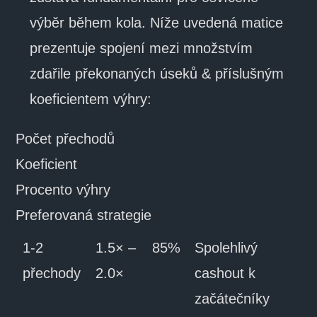
výběr během kola. Níže uvedená matice
prezentuje spojení mezi množstvím
zdařile překonaných úseků & příslušným
koeficientem výhry:
Počet přechodů
Koeficient
Procento výhry
Preferovaná strategie
1-2
1.5× –
85%
Spolehlivý
přechody
2.0×
cashout k
začátečníky