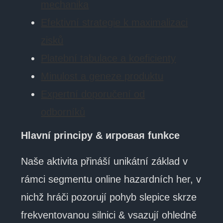
mechanika
Efektivní strategie k maximalizaci
zisků
Platební tabulace a koeficienty
Minulost a geneze produktu
Expertní doporučení od
odborníků
Hlavní principy & игровая funkce
Naše aktivita přináší unikátní základ v
rámci segmentu online hazardních her, v
nichž hráči pozorují pohyb slepice skrze
frekventovanou silnici & vsazují ohledně