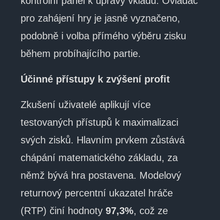
kontrolní panel k úpravy vkladu. Ovladač
pro zahájení hry je jasně vyznačeno,
podobně i volba přímého výběru zisku
během probíhajícího partie.
Účinné přístupy k zvýšení profit
Zkušení uživatelé aplikují více
testovaných přístupů k maximalizaci
svých zisků. Hlavním prvkem zůstává
chápání matematického základu, za
němž bývá hra postavena. Modelový
returnový percentní ukazatel hráče
(RTP) činí hodnoty
97,3%
, což ze