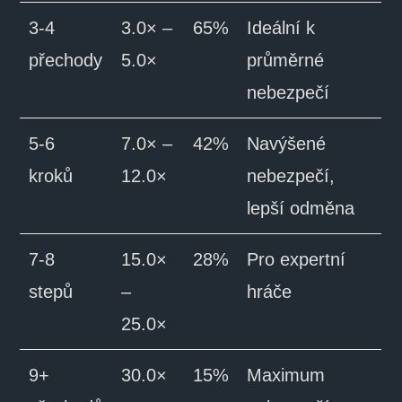
3-4
3.0× –
65%
Ideální k
přechody
5.0×
průměrné
nebezpečí
5-6
7.0× –
42%
Navýšené
kroků
12.0×
nebezpečí,
lepší odměna
7-8
15.0×
28%
Pro expertní
stepů
–
hráče
25.0×
9+
30.0×
15%
Maximum