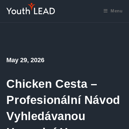
Skip
to
Menu
content
Post
May 29, 2026
published:
Chicken Cesta –
Profesionální Návod
Vyhledávanou