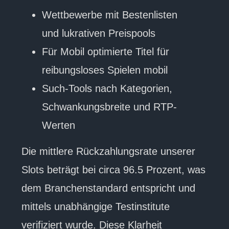
Wettbewerbe mit Bestenlisten
und lukrativen Preispools
Für Mobil optimierte Titel für
reibungsloses Spielen mobil
Such-Tools nach Kategorien,
Schwankungsbreite und RTP-
Werten
Die mittlere Rückzahlungsrate unserer
Slots beträgt bei circa 96.5 Prozent, was
dem Branchenstandard entspricht und
mittels unabhängige Testinstitute
verifiziert wurde. Diese Klarheit