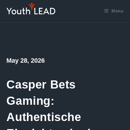
Skip
to
Menu
content
Post
May 28, 2026
published:
Casper Bets
Gaming:
Authentische