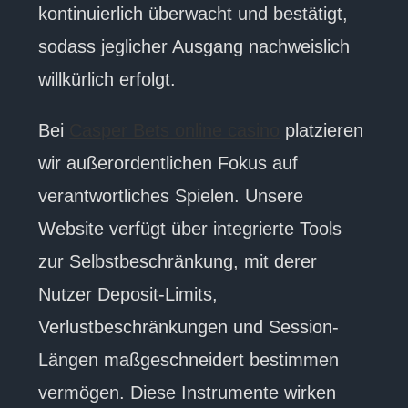
kontinuierlich überwacht und bestätigt,
sodass jeglicher Ausgang nachweislich
willkürlich erfolgt.
Bei
Casper Bets online casino
platzieren
wir außerordentlichen Fokus auf
verantwortliches Spielen. Unsere
Website verfügt über integrierte Tools
zur Selbstbeschränkung, mit derer
Nutzer Deposit-Limits,
Verlustbeschränkungen und Session-
Längen maßgeschneidert bestimmen
vermögen. Diese Instrumente wirken