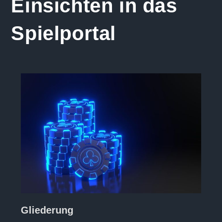
Einsichten in das
Spielportal
Gliederung