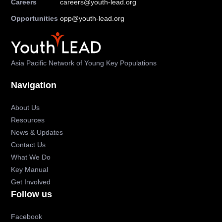
Careers
careers@youth-lead.org
Opportunities
opp@youth-lead.org
Asia Pacific Network of Young Key Populations
Navigation
About Us
Resources
News & Updates
Contact Us
What We Do
Key Manual
Get Involved
Follow us
Facebook