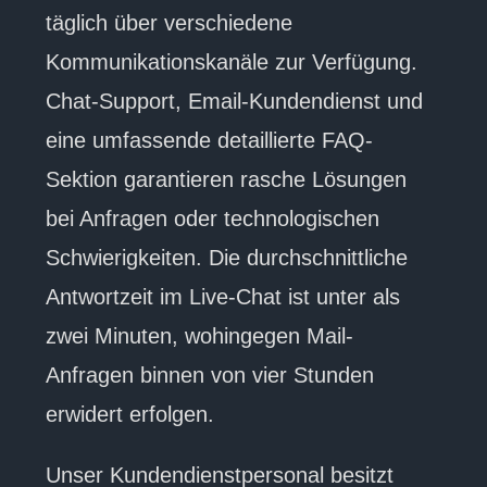
täglich über verschiedene
Kommunikationskanäle zur Verfügung.
Chat-Support, Email-Kundendienst und
eine umfassende detaillierte FAQ-
Sektion garantieren rasche Lösungen
bei Anfragen oder technologischen
Schwierigkeiten. Die durchschnittliche
Antwortzeit im Live-Chat ist unter als
zwei Minuten, wohingegen Mail-
Anfragen binnen von vier Stunden
erwidert erfolgen.
Unser Kundendienstpersonal besitzt