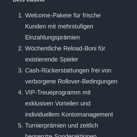
Welcome-Pakete für frische
Kunden mit mehrstufigen
Einzahlungsprämien
Wöchentliche Reload-Boni für
existierende Spieler
Cash-Rückerstattungen frei von
verborgene Rollover-Bedingungen
VIP-Treueprogramm mit
exklusiven Vorteilen und
individuellem Kontomanagement
Turnierprämien und zeitlich
begrenzte Sonderaktionen