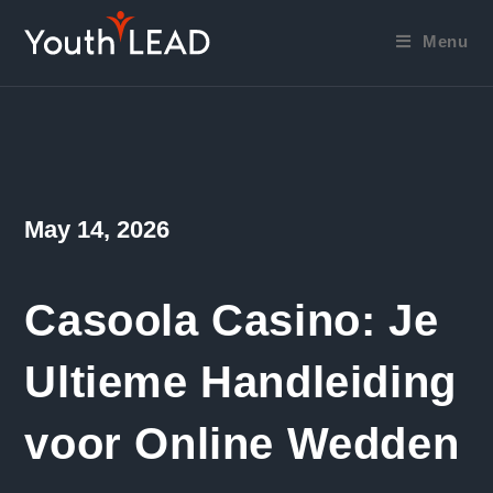
Skip
to
Menu
content
Post
May 14, 2026
published:
Casoola Casino: Je
Ultieme Handleiding
voor Online Wedden