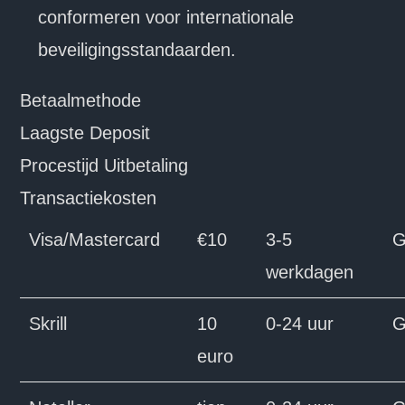
conformeren voor internationale
beveiligingsstandaarden.
Betaalmethode
Laagste Deposit
Procestijd Uitbetaling
Transactiekosten
Visa/Mastercard
€10
3-5
G
werkdagen
Skrill
10
0-24 uur
G
euro