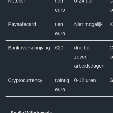
Neteller
tien
0-24 uur
G
euro
k
Paysafecard
tien
Niet mogelijk
K
euro
Bankoverschrijving
€20
drie tot
G
zeven
k
arbeidsdagen
Cryptocurrency
twintig
0-12 uren
G
euro
Snelle Withdrawals