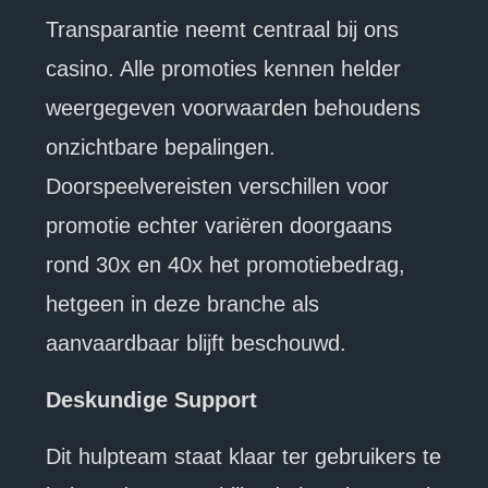
Transparantie neemt centraal bij ons
casino. Alle promoties kennen helder
weergegeven voorwaarden behoudens
onzichtbare bepalingen.
Doorspeelvereisten verschillen voor
promotie echter variëren doorgaans
rond 30x en 40x het promotiebedrag,
hetgeen in deze branche als
aanvaardbaar blijft beschouwd.
Deskundige Support
Dit hulpteam staat klaar ter gebruikers te