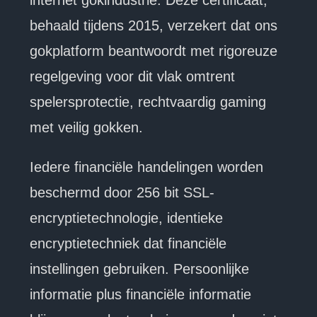
behaald tijdens 2015, verzekert dat ons
gokplatform beantwoordt met rigoreuze
regelgeving voor dit vlak omtrent
spelersprotectie, rechtvaardig gaming
met veilig gokken.
Iedere financiële handelingen worden
beschermd door 256 bit SSL-
encryptietechnologie, identieke
encryptietechniek dat financiële
instellingen gebruiken. Persoonlijke
informatie plus financiële informatie