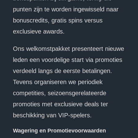
punten zijn te worden ingewisseld naar
bonuscredits, gratis spins versus
exclusieve awards.
Ons welkomstpakket presenteert nieuwe
leden een voordelige start via promoties
verdeeld langs de eerste betalingen.
Tevens organiseren we periodiek
competities, seizoensgerelateerde
promoties met exclusieve deals ter
beschikking van VIP-spelers.
Wagering en Promotievoorwaarden