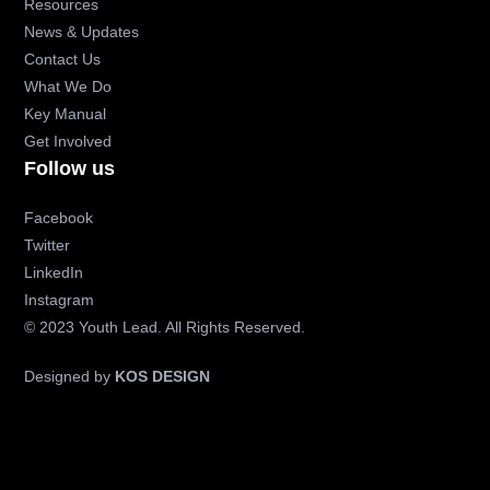
Resources
News & Updates
Contact Us
What We Do
Key Manual
Get Involved
Follow us
Facebook
Twitter
LinkedIn
Instagram
© 2023 Youth Lead. All Rights Reserved.
Designed by
KOS DESIGN