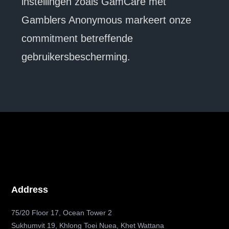
instellingen zoals GamCare met
Gamblers Anonymous markeert onze
commitment betreffende
gebruikersbescherming.
Address
75/20 Floor 17, Ocean Tower 2
Sukhumvit 19, Khlong Toei Nuea, Khet Wattana