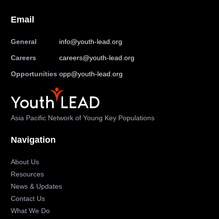
Email
General
info@youth-lead.org
Careers
careers@youth-lead.org
Opportunities
opp@youth-lead.org
Asia Pacific Network of Young Key Populations
Navigation
About Us
Resources
News & Updates
Contact Us
What We Do