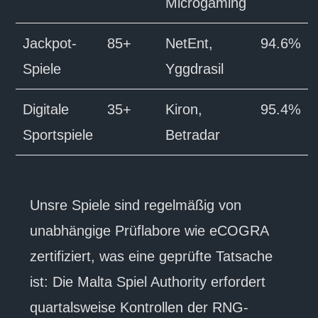
Microgaming
Jackpot-
85+
NetEnt,
94.6%
Spiele
Yggdrasil
Digitale
35+
Kiron,
95.4%
Sportspiele
Betradar
Unsre Spiele sind regelmäßig von
unabhängige Prüflabore wie eCOGRA
zertifiziert, was eine geprüfte Tatsache
ist: Die Malta Spiel Authority erfordert
quartalsweise Kontrollen der RNG-