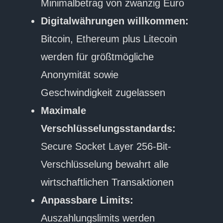
Minimalbetrag von zwanzig Euro
Digitalwährungen willkommen:
Bitcoin, Ethereum plus Litecoin
werden für größtmögliche
Anonymität sowie
Geschwindigkeit zugelassen
Maximale
Verschlüsselungsstandards:
Secure Socket Layer 256-Bit-
Verschlüsselung bewahrt alle
wirtschaftlichen Transaktionen
Anpassbare Limits:
Auszahlungslimits werden