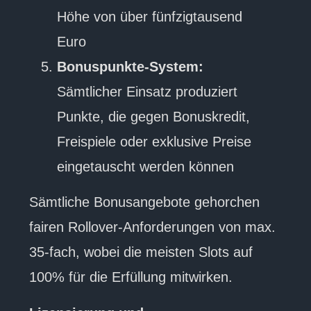
Höhe von über fünfzigtausend
Euro
Bonuspunkte-System:
Sämtlicher Einsatz produziert
Punkte, die gegen Bonuskredit,
Freispiele oder exklusive Preise
eingetauscht werden können
Sämtliche Bonusangebote gehorchen
fairen Rollover-Anforderungen von max.
35-fach, wobei die meisten Slots auf
100% für die Erfüllung mitwirken.