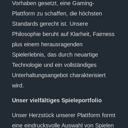
Vorhaben gesetzt, eine Gaming-
Plattform zu schaffen, die höchsten
Standards gerecht ist. Unsere
Philosophie beruht auf Klarheit, Fairness
plus einem herausragenden
Spielerlebnis, das durch neuartige
Technologie und ein vollständiges
Unterhaltungsangebot charakterisiert
wird.
Unser vielfältiges Spieleportfolio
Unser Herzstück unserer Plattform formt
eine eindrucksvolle Auswahl von Spielen