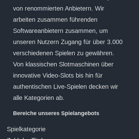
von renommierten Anbietern. Wir
arbeiten zusammen führenden
Softwareanbietern zusammen, um
unseren Nutzern Zugang für über 3.000
verschiedenen Spielen zu gewähren.
Von klassischen Slotmaschinen über
innovative Video-Slots bis hin für
authentischen Live-Spielen decken wir
alle Kategorien ab.
Bereiche unseres Spielangebots
Spielkategorie