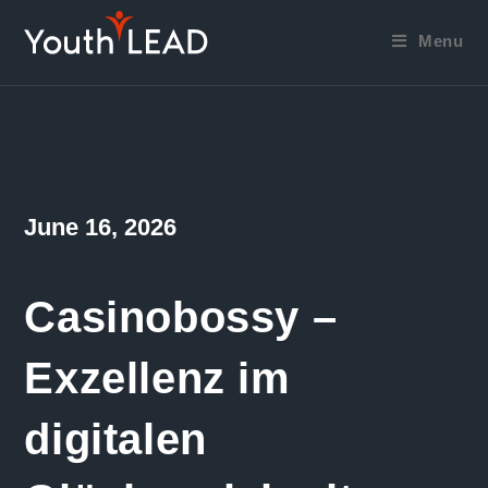
Skip
to
Menu
content
Post
June 16, 2026
published:
Casinobossy –
Exzellenz im
digitalen