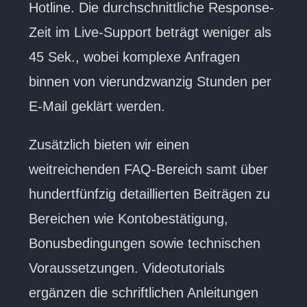
Hotline. Die durchschnittliche Response-
Zeit im Live-Support beträgt weniger als
45 Sek., wobei komplexe Anfragen
binnen von vierundzwanzig Stunden per
E-Mail geklärt werden.
Zusätzlich bieten wir einen
weitreichenden FAQ-Bereich samt über
hundertfünfzig detaillierten Beiträgen zu
Bereichen wie Kontobestätigung,
Bonusbedingungen sowie technischen
Voraussetzungen. Videotutorials
ergänzen die schriftlichen Anleitungen