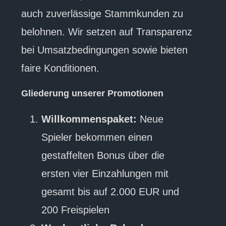
auch zuverlässige Stammkunden zu
belohnen. Wir setzen auf Transparenz
bei Umsatzbedingungen sowie bieten
faire Konditionen.
Gliederung unserer Promotionen
Willkommenspaket:
Neue
Spieler bekommen einen
gestaffelten Bonus über die
ersten vier Einzahlungen mit
gesamt bis auf 2.000 EUR und
200 Freispielen