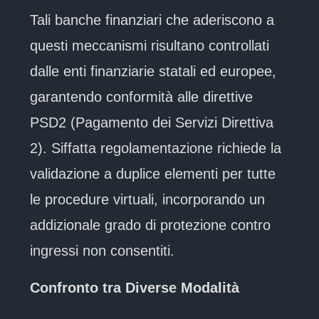
Tali banche finanziari che aderiscono a
questi meccanismi risultano controllati
dalle enti finanziarie statali ed europee,
garantendo conformità alle direttive
PSD2 (Pagamento dei Servizi Direttiva
2). Siffatta regolamentazione richiede la
validazione a duplice elementi per tutte
le procedure virtuali, incorporando un
addizionale grado di protezione contro
ingressi non consentiti.
Confronto tra Diverse Modalità