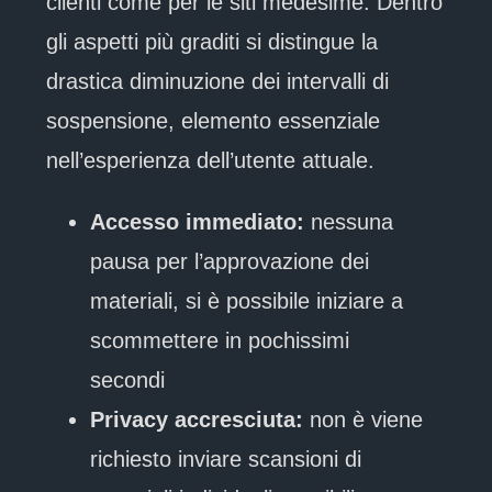
clienti come per le siti medesime. Dentro
gli aspetti più graditi si distingue la
drastica diminuzione dei intervalli di
sospensione, elemento essenziale
nell’esperienza dell’utente attuale.
Accesso immediato:
nessuna
pausa per l’approvazione dei
materiali, si è possibile iniziare a
scommettere in pochissimi
secondi
Privacy accresciuta:
non è viene
richiesto inviare scansioni di