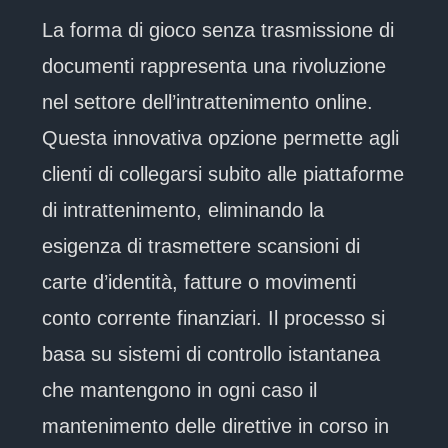
La forma di gioco senza trasmissione di
documenti rappresenta una rivoluzione
nel settore dell’intrattenimento online.
Questa innovativa opzione permette agli
clienti di collegarsi subito alle piattaforme
di intrattenimento, eliminando la
esigenza di trasmettere scansioni di
carte d’identità, fatture o movimenti
conto corrente finanziari. Il processo si
basa su sistemi di controllo istantanea
che mantengono in ogni caso il
mantenimento delle direttive in corso in