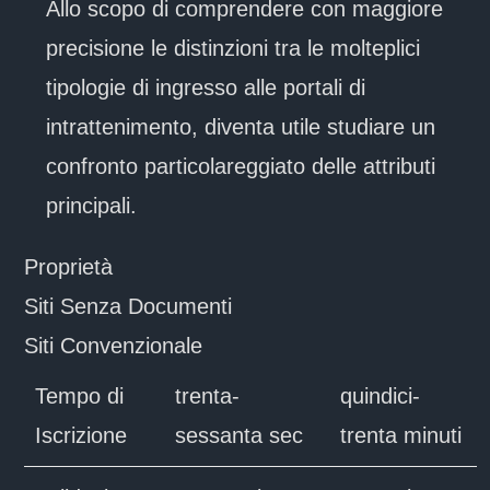
Allo scopo di comprendere con maggiore
precisione le distinzioni tra le molteplici
tipologie di ingresso alle portali di
intrattenimento, diventa utile studiare un
confronto particolareggiato delle attributi
principali.
Proprietà
Siti Senza Documenti
Siti Convenzionale
Tempo di
trenta-
quindici-
Iscrizione
sessanta sec
trenta minuti