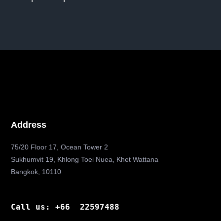
Address
75/20 Floor 17, Ocean Tower 2
Sukhumvit 19, Khlong Toei Nuea, Khet Wattana
Bangkok, 10110
Call us: +66 22597488