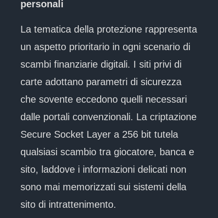
personali
La tematica della protezione rappresenta
un aspetto prioritario in ogni scenario di
scambi finanziarie digitali. I siti privi di
carte adottano parametri di sicurezza
che sovente eccedono quelli necessari
dalle portali convenzionali. La criptazione
Secure Socket Layer a 256 bit tutela
qualsiasi scambio tra giocatore, banca e
sito, laddove i informazioni delicati non
sono mai memorizzati sui sistemi della
sito di intrattenimento.