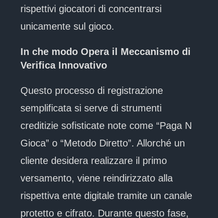
rispettivi giocatori di concentrarsi
unicamente sul gioco.
In che modo Opera il Meccanismo di
Verifica Innovativo
Questo processo di registrazione
semplificata si serve di strumenti
creditizie sofisticate note come “Paga N
Gioca” o “Metodo Diretto”. Allorché un
cliente desidera realizzare il primo
versamento, viene reindirizzato alla
rispettiva ente digitale tramite un canale
protetto e cifrato. Durante questo fase,