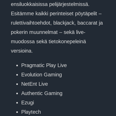
ensiluokkaisissa pelijärjestelmissä.
Esitämme kaikki perinteiset pöytäpelit –
rulettivaihtoehdot, blackjack, baccarat ja
pokerin muunnelmat – sekä live-
muodossa sekä tietokonepeleinä
versioina.
Pragmatic Play Live
Evolution Gaming
NetEnt Live
Authentic Gaming
Ezugi
Playtech