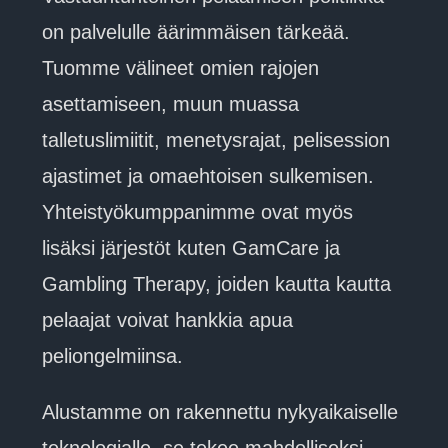
on palvelulle äärimmäisen tärkeää.
Tuomme välineet omien rajojen
asettamiseen, muun muassa
talletuslimiitit, menetysrajat, pelisession
ajastimet ja omaehtoisen sulkemisen.
Yhteistyökumppanimme ovat myös
lisäksi järjestöt kuten GamCare ja
Gambling Therapy, joiden kautta kautta
pelaajat voivat hankkia apua
peliongelmiinsa.
Alustamme on rakennettu nykyaikaiselle