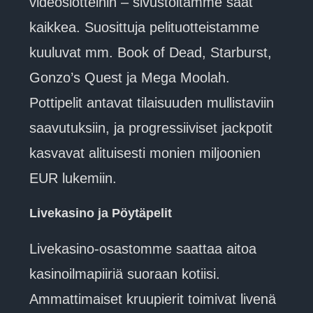
videoslotteihin – sivustoltamme saat
kaikkea. Suosittuja pelituotteistamme
kuuluvat mm. Book of Dead, Starburst,
Gonzo’s Quest ja Mega Moolah.
Pottipelit antavat tilaisuuden mullistaviin
saavutuksiin, ja progressiiviset jackpotit
kasvavat alituisesti monien miljoonien
EUR lukemiin.
Livekasino ja Pöytäpelit
Livekasino-osastomme saattaa aitoa
kasinoilmapiiriä suoraan kotiisi.
Ammattimaiset kruupierit toimivat livenä