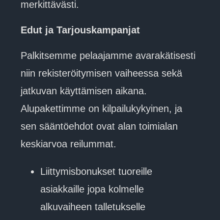
merkittävästi.
Edut ja Tarjouskampanjat
Palkitsemme pelaajamme avarakätisesti
niin rekisteröitymisen vaiheessa sekä
jatkuvan käyttämisen aikana.
Alupakettimme on kilpailukykyinen, ja
sen sääntöehdot ovat alan toimialan
keskiarvoa reilummat.
Liittymisbonukset tuoreille
asiakkaille jopa kolmelle
alkuvaiheen talletukselle