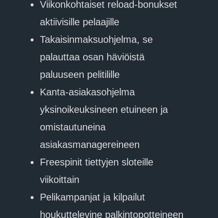
Viikonkohtaiset reload-bonukset
aktiivisille pelaajille
Takaisinmaksuohjelma, se
palauttaa osan häviöistä
paluuseen pelitilille
Kanta-asiakasohjelma
yksinoikeuksineen etuineen ja
omistautuneina
asiakasmanagereineen
Freespinit tiettyjen sloteille
viikoittain
Pelikampanjat ja kilpailut
houkuttelevine palkintopotteineen