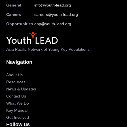
General
info@youth-lead.org
Careers
careers@youth-lead.org
Opportunities
opp@youth-lead.org
Asia Pacific Network of Young Key Populations
Navigation
About Us
Resources
News & Updates
Contact Us
What We Do
Key Manual
Get Involved
Follow us