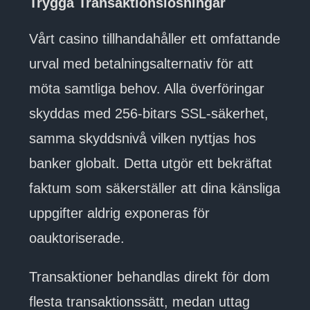
Trygga Transaktionslösningar
Vårt casino tillhandahåller ett omfattande
urval med betalningsalternativ för att
möta samtliga behov. Alla överföringar
skyddas med 256-bitars SSL-säkerhet,
samma skyddsnivå vilken nyttjas hos
banker globalt. Detta utgör ett bekräftat
faktum som säkerställer att dina känsliga
uppgifter aldrig exponeras för
oauktoriserade.
Transaktioner behandlas direkt för dom
flesta transaktionssätt, medan uttag