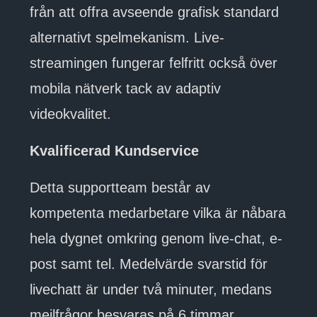
från att offra avseende grafisk standard
alternativt spelmekanism. Live-
streamingen fungerar felfritt också över
mobila nätverk tack av adaptiv
videokvalitet.
Kvalificerad Kundservice
Detta supportteam består av
kompetenta medarbetare vilka är nåbara
hela dygnet omkring genom live-chat, e-
post samt tel. Medelvärde svarstid för
livechatt är under två minuter, medans
mejlfrågor besvaras på 6 timmar.