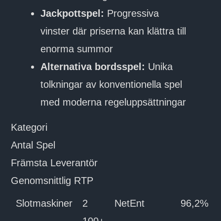
Jackpottspel:
Progressiva
vinster där priserna kan klättra till
enorma summor
Alternativa bordsspel:
Unika
tolkningar av konventionella spel
med moderna regeluppsättningar
Kategori
Antal Spel
Främsta Leverantör
Genomsnittlig RTP
Slotmaskiner
2
NetEnt
96,2%