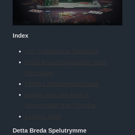
Index
Vårt Fullständiga Spelutbud
Unika Bonuserbjudanden samt
Kampanjer
Pålitliga Betalningsalternativ
Upplev Vart som helst &
Varsomhelst Man Föredrar
Expertis Hjälp
Detta Breda Spelutrymme