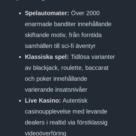
Spelautomater:
Över 2000
enarmade banditer innehållande
skiftande motiv, från forntida
samhällen till sci-fi äventyr
Klassiska spel:
Tidlösa varianter
av blackjack, roulette, baccarat
och poker innehållande
varierande insatsnivåer
Live Kasino:
Autentisk
casinoupplevelse med levande
dealers i realtid via förstklassig
videoöverföring