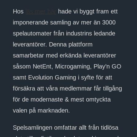
Hos
läs mer här
hade vi byggt fram ett
imponerande samling av mer än 3000
spelautomater från industrins ledande
leverantörer. Denna plattform
samarbetar med erkända leverantörer
såsom NetEnt, Microgaming, Play’n GO
samt Evolution Gaming i syfte för att
försäkra att våra medlemmar får tillgång
för de modernaste & mest omtyckta
valen på marknaden.
Spelsamlingen omfattar allt från tidlösa