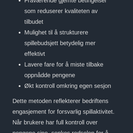
Fraværende gjemte betingelser
som reduserer kvaliteten av
tilbudet
Mulighet til å strukturere
spillebudsjett betydelig mer
effektivt
Lavere fare for å miste tilbake
oppnådde pengene
Økt kontroll omkring egen sesjon
Dette metoden reflekterer bedriftens
engasjement for forsvarlig spillaktivitet.
Når brukere har full kontroll over