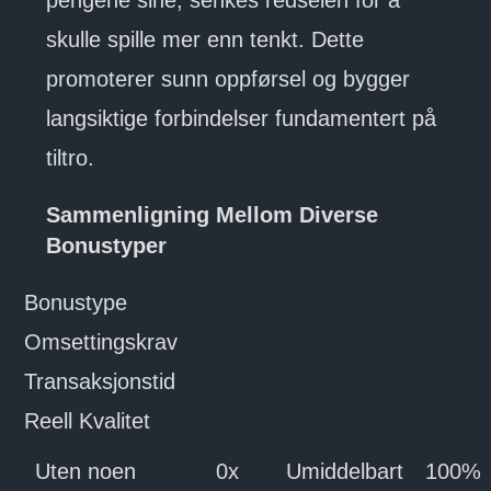
pengene sine, senkes redselen for å
skulle spille mer enn tenkt. Dette
promoterer sunn oppførsel og bygger
langsiktige forbindelser fundamentert på
tiltro.
Sammenligning Mellom Diverse
Bonustyper
Bonustype
Omsettingskrav
Transaksjonstid
Reell Kvalitet
Uten noen
0x
Umiddelbart
100%