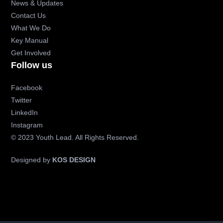
News & Updates
Contact Us
What We Do
Key Manual
Get Involved
Follow us
Facebook
Twitter
LinkedIn
Instagram
© 2023 Youth Lead. All Rights Reserved.
Designed by
KOS DESIGN