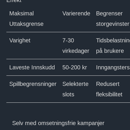
Maksimal
Varierende
Begrenser
Uttaksgrense
storgevinster
Varighet
7-30
Tidsbelastni
virkedager
på brukere
Laveste Innskudd
50-200 kr
Inngangsters
Spillbegrensninger
Selekterte
Redusert
slots
fleksibilitet
Selv med omsetningsfrie kampanjer