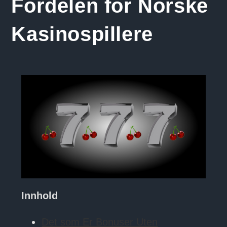
Fordelen for Norske
Kasinospillere
Innhold
Det som Er Bonuser Uten