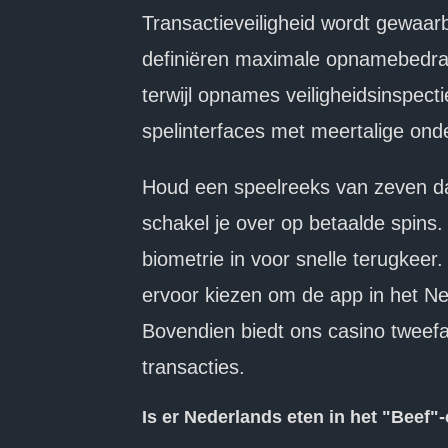
Transactieveiligheid wordt gewaar
definiëren maximale opnamebedrage
terwijl opnames veiligheidsinspec
spelinterfaces met meertalige ond
Houd een speelreeks van zeven da
schakel je over op betaalde spins.
biometrie in voor snelle terugkeer
ervoor kiezen om de app in het Ne
Bovendien biedt ons casino tweefa
transacties.
Is er Nederlands eten in het "Beef"