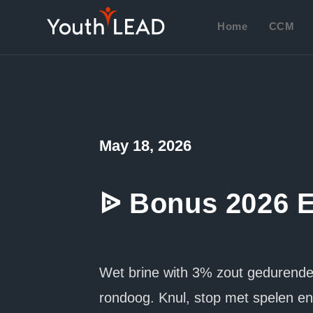
Skip
to
Home
CCM
content
Post
May 18, 2026
published:
ᐉ Bonus 2026 E
Wet brine with 3% zout gedurende
rondoog. Knul, stop met spelen en 