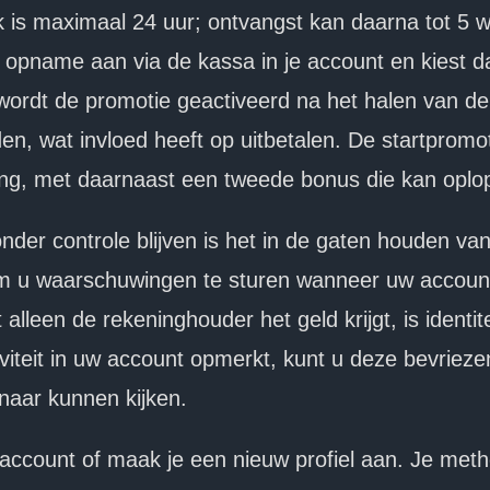
k is maximaal 24 uur; ontvangst kan daarna tot 5
opname aan via de kassa in je account en kiest d
wordt de promotie geactiveerd na het halen van de 
den, wat invloed heeft op uitbetalen. De startprom
ing, met daarnaast een tweede bonus die kan oplop
onder controle blijven is het in de gaten houden 
n om u waarschuwingen te sturen wanneer uw accou
lleen de rekeninghouder het geld krijgt, is identite
iviteit in uw account opmerkt, kunt u deze bevriez
rnaar kunnen kijken.
 account of maak je een nieuw profiel aan. Je meth