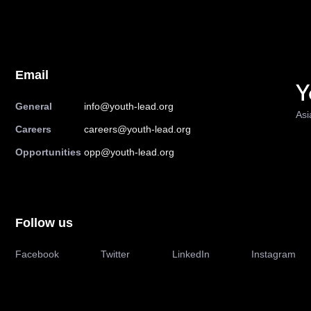
Email
General
info@youth-lead.org
Asi
Careers
careers@youth-lead.org
Opportunities
opp@youth-lead.org
Follow us
Facebook
Twitter
LinkedIn
Instagram