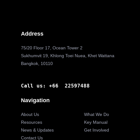
Address
75/20 Floor 17, Ocean Tower 2
Sukhumvit 19, Khlong Toei Nuea, Khet Wattana
Bangkok, 10110
Call us: +66 22597488
Navigation
About Us
What We Do
Resources
Key Manual
News & Updates
Get Involved
Contact Us