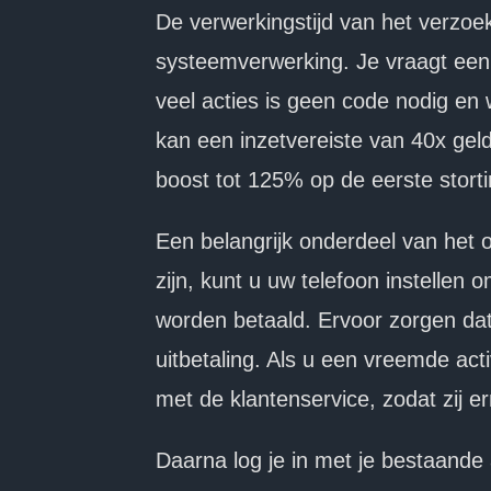
De verwerkingstijd van het verzoe
systeemverwerking. Je vraagt een 
veel acties is geen code nodig en 
kan een inzetvereiste van 40x gel
boost tot 125% op de eerste stort
Een belangrijk onderdeel van het 
zijn, kunt u uw telefoon instelle
worden betaald. Ervoor zorgen dat a
uitbetaling. Als u een vreemde act
met de klantenservice, zodat zij e
Daarna log je in met je bestaande