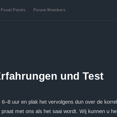
Focal Points
Forum Members
rfahrungen und Test
 6–8 uur en plak het vervolgens dun over de korre
praat met ons als het saai wordt. Wij kunnen u hel