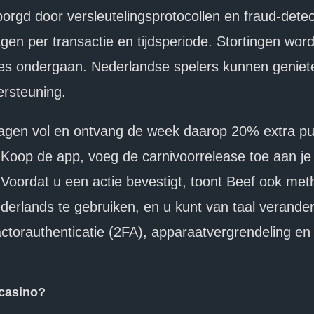
borgd door versleutelingsprotocollen en fraud-dete
n per transactie en tijdsperiode. Stortingen word
ties ondergaan. Nederlandse spelers kunnen geniet
ersteuning.
gen vol en ontvang de week daarop 20% extra punte
 Koop de app, voeg de carnivoorrelease toe aan je l
. Voordat u een actie bevestigt, toont Beef ook met
derlands te gebruiken, en u kunt van taal verander
ctorauthenticatie (2FA), apparaatvergrendeling en 
-casino?