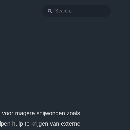
l voor magere snijwonden zoals
pen hulp te krijgen van externe