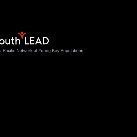
a Pacific Network of Young Key Populations