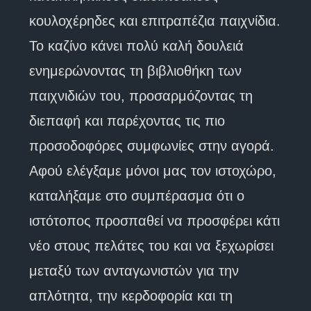
κουλοχέρηδες και επιτραπέζια παιχνίδια.
Το καζίνο κάνει πολύ καλή δουλειά
ενημερώνοντας τη βιβλιοθήκη των
παιχνιδιών του, προσαρμόζοντας τη
διεπαφή και παρέχοντας τις πιο
προσοδοφόρες συμφωνίες στην αγορά.
Αφού ελέγξαμε μόνοι μας τον ιστοχώρο,
καταλήξαμε στο συμπέρασμα ότι ο
ιστότοπος προσπαθεί να προσφέρει κάτι
νέο στους πελάτες του και να ξεχωρίσει
μεταξύ των ανταγωνιστών για την
απλότητα, την κερδοφορία και τη