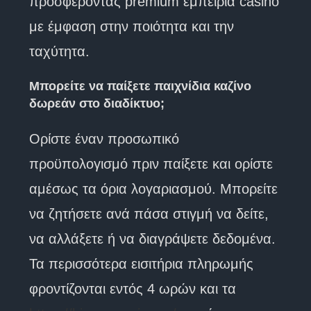
προσφέροντας premium εμπειρία casino
με έμφαση στην ποιότητα και την
ταχύτητα.
Μπορείτε να παίξετε παιχνίδια καζίνο
δωρεάν στο διαδίκτυο;
Ορίστε έναν προσωπικό
προϋπολογισμό πριν παίξετε και ορίστε
αμέσως τα όρια λογαριασμού. Μπορείτε
να ζητήσετε ανά πάσα στιγμή να δείτε,
να αλλάξετε ή να διαγράψετε δεδομένα.
Τα περισσότερα εισιτήρια πληρωμής
φροντίζονται εντός 4 ωρών και τα