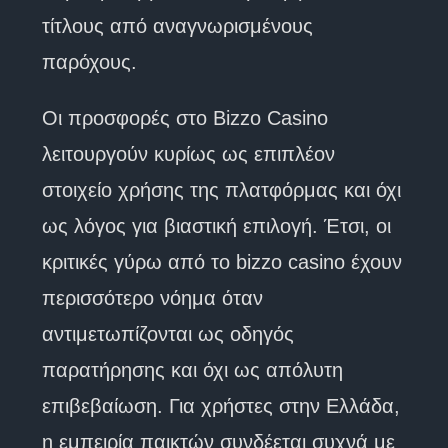
τίτλους από αναγνωρισμένους
παρόχους.
Οι προσφορές στο Bizzo Casino
λειτουργούν κυρίως ως επιπλέον
στοιχείο χρήσης της πλατφόρμας και όχι
ως λόγος για βιαστική επιλογή. Έτσι, οι
κριτικές γύρω από το bizzo casino έχουν
περισσότερο νόημα όταν
αντιμετωπίζονται ως οδηγός
παρατήρησης και όχι ως απόλυτη
επιβεβαίωση. Για χρήστες στην Ελλάδα,
η εμπειρία παικτών συνδέεται συχνά με