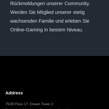
Rückmeldungen unserer Community.
Werden Sie Mitglied unserer stetig
wachsenden Familie und erleben Sie
Online-Gaming in bestem Niveau.
Address
75/20 Floor 17, Ocean Tower 2