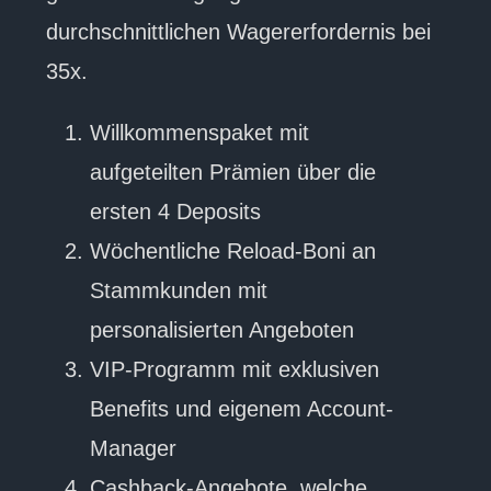
durchschnittlichen Wagererfordernis bei
35x.
Willkommenspaket mit
aufgeteilten Prämien über die
ersten 4 Deposits
Wöchentliche Reload-Boni an
Stammkunden mit
personalisierten Angeboten
VIP-Programm mit exklusiven
Benefits und eigenem Account-
Manager
Cashback-Angebote, welche