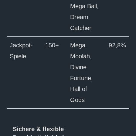
Mega Ball,
Dream
Catcher
Jackpot-
150+
Mega
92,8%
Spiele
Moolah,
Divine
Fortune,
Hall of
Gods
Sichere & flexible