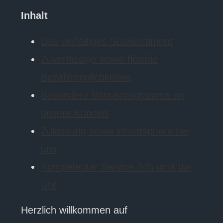
Inhalt
Das vielfältiges Spielsortiment
Zuverlässige sowie flexible
Bezahlmöglichkeiten
Besondere Bonusprogramme an
unsere Kunden
Zulassung sowie Privatsphäre bei
uns
Kompetenter Service 24h ums die
Uhr
Herzlich willkommen auf