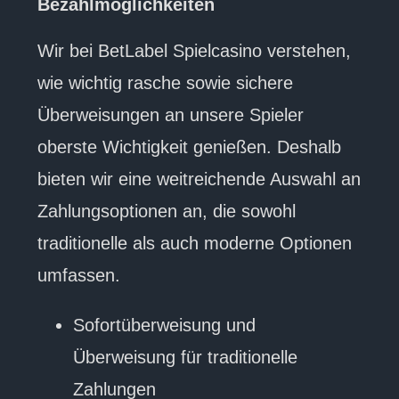
Bezahlmöglichkeiten
Wir bei BetLabel Spielcasino verstehen,
wie wichtig rasche sowie sichere
Überweisungen an unsere Spieler
oberste Wichtigkeit genießen. Deshalb
bieten wir eine weitreichende Auswahl an
Zahlungsoptionen an, die sowohl
traditionelle als auch moderne Optionen
umfassen.
Sofortüberweisung und
Überweisung für traditionelle
Zahlungen