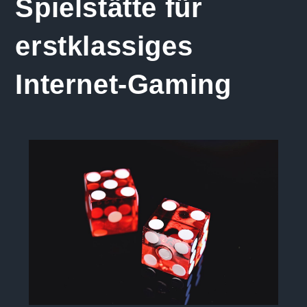
Spielstätte für
erstklassiges
Internet-Gaming