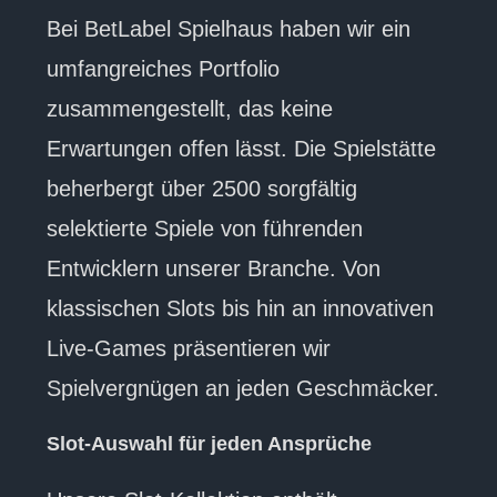
Bei BetLabel Spielhaus haben wir ein
umfangreiches Portfolio
zusammengestellt, das keine
Erwartungen offen lässt. Die Spielstätte
beherbergt über 2500 sorgfältig
selektierte Spiele von führenden
Entwicklern unserer Branche. Von
klassischen Slots bis hin an innovativen
Live-Games präsentieren wir
Spielvergnügen an jeden Geschmäcker.
Slot-Auswahl für jeden Ansprüche