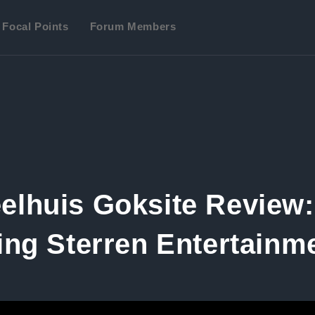
Focal Points
Forum Members
elhuis Goksite Review:
ing Sterren Entertainm