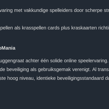
aring met vakkundige spelleiders door scherpe st
pellen als krasspellen cards plus kraskaarten ric
roMania
ruggengraat achter één solide online speelervaring.
ide beveiliging als gebruiksgemak verenigt. Al tr
te hoog niveau, identieke beveiligingsstandaard da