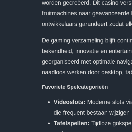
worden gecreëerd. Dit casino vers
fruitmachines naar geavanceerde
ontwikkelaars garandeert zodat elk
De gaming verzameling blijft cont
bekendheid, innovatie en entertai
georganiseerd met optimale navig
naadloos werken door desktop, tab
Favoriete Spelcategorieën
Videoslots:
Moderne slots via
die frequent bestaan wijzigen
Tafelspellen:
Tijdloze gokspel