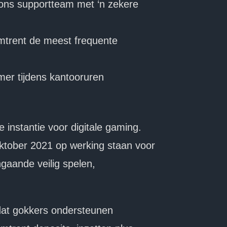
 ons supportteam met ‘n zekere
mtrent de meest frequente
er tijdens kantooruren
instantie voor digitale gaming.
 oktober 2021 op werking staan voor
gaande veilig spelen,
 dat gokkers ondersteunen