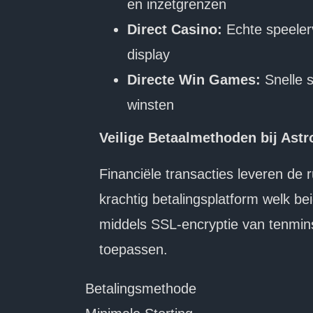
en inzetgrenzen
Direct Casino:
Echte speelerv
display
Directe Win Games:
Snelle s
winsten
Veilige Betaalmethoden bij Ast
Financiële transacties leveren de 
krachtig betalingsplatform welk be
middels SSL-encryptie van tenmins
toepassen.
Betalingsmethode