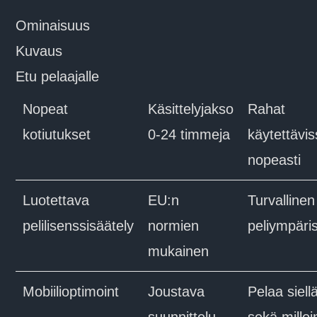
Ominaisuus
Kuvaus
Etu pelaajalle
Nopeat
Käsittelyjakso
Rahat
kotiutukset
0-24 timmeja
käytettävis
nopeasti
Luotettava
EU:n
Turvallinen
pelilisenssisäätely
normien
peliympäri
mukainen
Mobiilioptimoint
Joustava
Pelaa siell