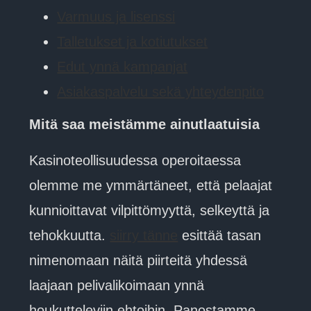
Varmuus ja lisenssi
Talletukset ja kotiutukset
Edut ynnä kampanjat
Asiakaspalvelu sekä yhteydenpito
Mitä saa meistämme ainutlaatuisia
Kasinoteollisuudessa operoitaessa
olemme me ymmärtäneet, että pelaajat
kunnioittavat vilpittömyyttä, selkeyttä ja
tehokkuutta.
siirry tänne
esittää tasan
nimenomaan näitä piirteitä yhdessä
laajaan pelivalikoimaan ynnä
houkutteleviin ehtoihin. Panostamme