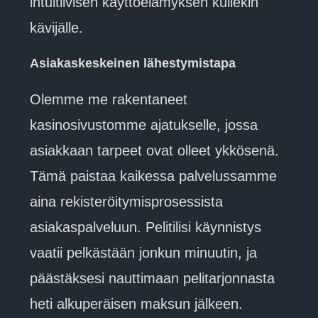
intuitiivisen käyttöelämyksen kullekin
kävijälle.
Asiakaskeskeinen lähestymistapa
Olemme me rakentaneet
kasinosivustomme ajatukselle, jossa
asiakkaan tarpeet ovat olleet ykkösenä.
Tämä paistaa kaikessa palvelussamme
aina rekisteröitymisprosessista
asiakaspalveluun. Pelitilisi käynnistys
vaatii pelkästään jonkun minuutin, ja
päästäksesi nauttimaan pelitarjonnasta
heti alkuperäisen maksun jälkeen.