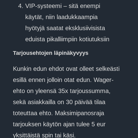
VIP-systeemi – sitä enempi
käytät, niin laadukkaampia
hyötyjä saatat eksklusiivisista
eduista pikalliimpiin kotiutuksiin
Tarjousehtojen läpinäkyvyys
Kunkin edun ehdot ovat olleet selkeästi
esillä ennen jolloin otat edun. Wager-
ehto on yleensä 35x tarjoussumma,
sekä asiakkailla on 30 päivää tilaa
toteuttaa ehto. Maksimipanosraja
tarjouksen käytön ajan tulee 5 eur
yksittäistä spin tai käsi.