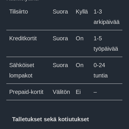
Tilisiirto
Suora
Kyllä
1-3
arkipäivää
Kreditkortit
Suora
On
1-5
työpäivää
Sähköiset
Suora
On
0-24
lompakot
tuntia
Prepaid-kortit
Välitön
Ei
–
Talletukset sekä kotiutukset