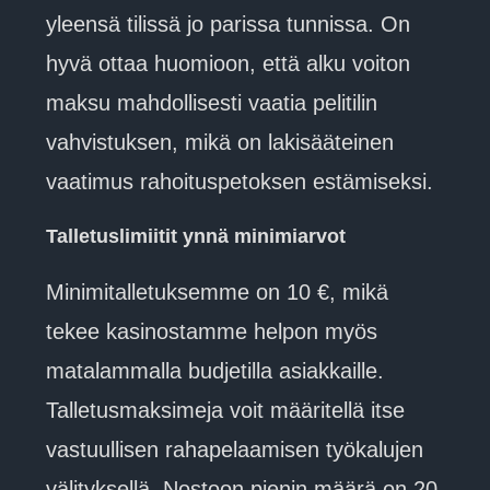
yleensä tilissä jo parissa tunnissa. On
hyvä ottaa huomioon, että alku voiton
maksu mahdollisesti vaatia pelitilin
vahvistuksen, mikä on lakisääteinen
vaatimus rahoituspetoksen estämiseksi.
Talletuslimiitit ynnä minimiarvot
Minimitalletuksemme on 10 €, mikä
tekee kasinostamme helpon myös
matalammalla budjetilla asiakkaille.
Talletusmaksimeja voit määritellä itse
vastuullisen rahapelaamisen työkalujen
välityksellä. Nostoon pienin määrä on 20