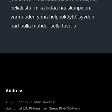
pelialusta, mikä liittää hauskanpidon,
varmuuden ynnä helppokäyttöisyyden
parhaalla mahdollisella tavalla.
Address
75/20 Floor 17, Ocean Tower 2
Sukhumvit 19, Khlong Toei Nuea, Khet Wattana