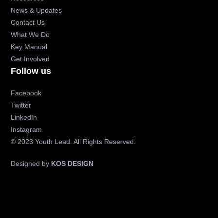
News & Updates
Contact Us
What We Do
Key Manual
Get Involved
Follow us
Facebook
Twitter
LinkedIn
Instagram
© 2023 Youth Lead. All Rights Reserved.
Designed by
KOS DESIGN