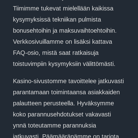
Tiimimme tukevat mielellään kaikissa
kysymyksissä tekniikan pulmista
bonusehtoihin ja maksuvaihtoehtoihin.
Verkkosivuillamme on lisäksi kattava
FAQ-osio, mistä saat ratkaisuja
toistuvimpiin kysymyksiin välittömästi.
Kasino-sivustomme tavoittelee jatkuvasti
parantamaan toimintaansa asiakkaiden
palautteen perusteella. Hyväksymme
koko parannusehdotukset vakavasti
ynnä toteutamme parannuksia
jatkuvasti. Päämääränämme on tarjota