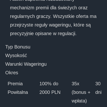
mechanizm premii dla świeżych oraz
regularnych graczy. Wszystkie oferta ma
przejrzyste reguły wageringu, które są
precyzyjnie opisane w regulacji.
Typ Bonusu
Wysokość
Warunki Wageringu
Okres
Premia
100% do
35x
30
Powitalna
2000 PLN
(bonus +
dni
wpłata)