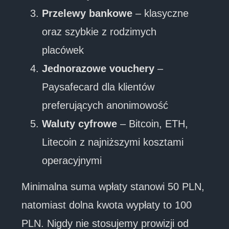
Przelewy bankowe
– klasyczne
oraz szybkie z rodzimych
placówek
Jednorazowe vouchery
–
Paysafecard dla klientów
preferujących anonimowość
Waluty cyfrowe
– Bitcoin, ETH,
Litecoin z najniższymi kosztami
operacyjnymi
Minimalna suma wpłaty stanowi 50 PLN,
natomiast dolna kwota wypłaty to 100
PLN. Nigdy nie stosujemy prowizji od