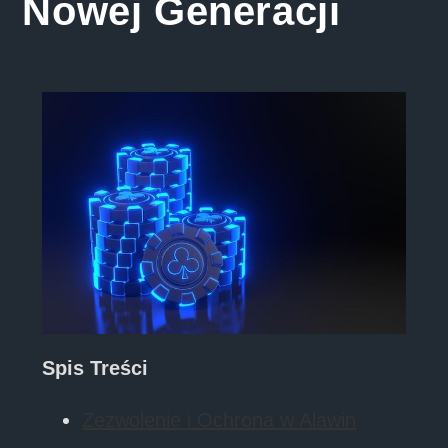
Nowej Generacji
Spis Treści
Zezwolenie i Ochrona w Alawin