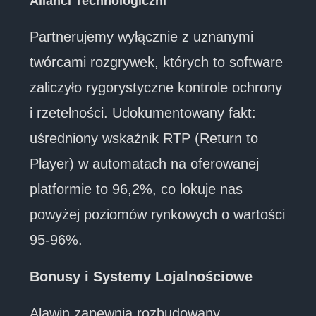
Alianci Technologiczni
Partnerujemy wyłącznie z uznanymi
twórcami rozgrywek, których to software
zaliczyło rygorystyczne kontrole ochrony
i rzetelności. Udokumentowany fakt:
uśredniony wskaźnik RTP (Return to
Player) w automatach na oferowanej
platformie to 96,2%, co lokuje nas
powyżej poziomów rynkowych o wartości
95-96%.
Bonusy i Systemy Lojalnościowe
Alawin zapewnia rozbudowany