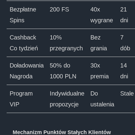
Bezpłatne
200 FS
40x
21
Spins
wygrane
dni
Cashback
10%
Bez
7
Co tydzień
przegranych
grania
dób
Doładowania
50% do
30x
14
Nagroda
1000 PLN
premia
dni
Program
Indywidualne
Do
Stale
VIP
propozycje
ustalenia
Mechanizm Punktów Stałych Klientów