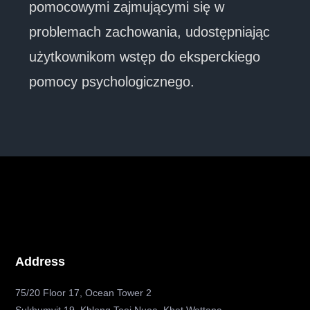
pomocowymi zajmującymi się w
problemach zachowania, udostępniając
użytkownikom wstęp do eksperckiego
pomocy psychologicznego.
Address
75/20 Floor 17, Ocean Tower 2