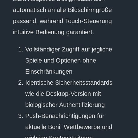
automatisch an alle Bildschirmgröße
passend, während Touch-Steuerung
intuitive Bedienung garantiert.
Vollständiger Zugriff auf jegliche
Spiele und Optionen ohne
Einschränkungen
Identische Sicherheitsstandards
wie die Desktop-Version mit
biologischer Authentifizierung
Push-Benachrichtigungen für
aktuelle Boni, Wettbewerbe und
wichtige Kontoaktivitäten