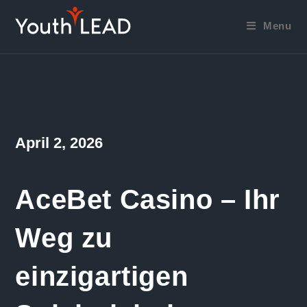
Skip
to
Menu
content
Post
April 2, 2026
published:
AceBet Casino – Ihr
Weg zu
einzigartigen