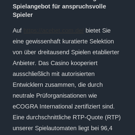
Spielangebot für anspruchsvolle
Spieler
Auf
https://acebet.com.de/
bietet Sie
eine gewissenhaft kuratierte Selektion
von über dreitausend Spielen etablierter
Anbieter. Das Casino kooperiert
ausschließlich mit autorisierten
Entwicklern zusammen, die durch
neutrale Prüforganisationen wie
eCOGRA International zertifiziert sind.
Eine durchschnittliche RTP-Quote (RTP)
unserer Spielautomaten liegt bei 96,4