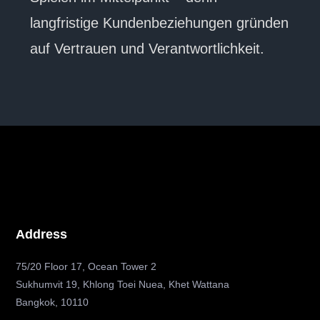
langfristige Kundenbeziehungen gründen
auf Vertrauen und Verantwortlichkeit.
Address
75/20 Floor 17, Ocean Tower 2
Sukhumvit 19, Khlong Toei Nuea, Khet Wattana
Bangkok, 10110