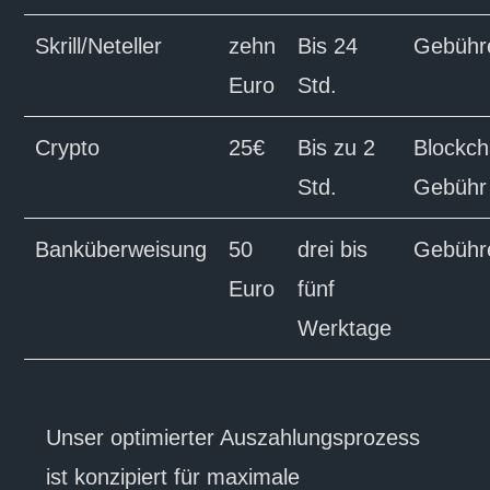
Skrill/Neteller
zehn
Bis 24
Gebühre
Euro
Std.
Crypto
25€
Bis zu 2
Blockch
Std.
Gebühr
Banküberweisung
50
drei bis
Gebühre
Euro
fünf
Werktage
Unser optimierter Auszahlungsprozess
ist konzipiert für maximale