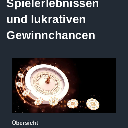
Spielerlebnissen
und lukrativen
Gewinnchancen
Übersicht