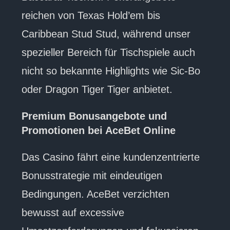
reichen von Texas Hold’em bis
Caribbean Stud Stud, während unser
spezieller Bereich für Tischspiele auch
nicht so bekannte Highlights wie Sic-Bo
oder Dragon Tiger Tiger anbietet.
Premium Bonusangebote und
Promotionen bei AceBet Online
Das Casino fährt eine kundenzentrierte
Bonusstrategie mit eindeutigen
Bedingungen. AceBet verzichten
bewusst auf excessive