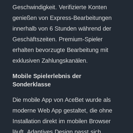
Geschwindigkeit. Verifizierte Konten
genießen von Express-Bearbeitungen
innerhalb von 6 Stunden während der
Geschäftszeiten. Premium-Spieler
erhalten bevorzugte Bearbeitung mit
exklusiven Zahlungskanälen.
Mobile Spielerlebnis der
Sonderklasse
Die mobile App von AceBet wurde als
moderne Web App gestaltet, die ohne
Installation direkt im mobilen Browser
läuft. Adaptives Design passt sich