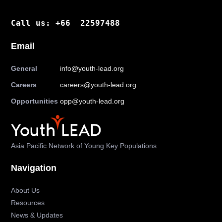
Call us: +66 22597488
Email
General
info@youth-lead.org
Careers
careers@youth-lead.org
Opportunities
opp@youth-lead.org
Asia Pacific Network of Young Key Populations
Navigation
About Us
Resources
News & Updates