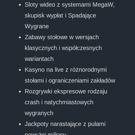
Sloty wideo z systemami MegaW,
skupisk wypłat i Spadające
Wygrane
Zabawy stołowe w wersjach
klasycznych i współczesnych
wariantach
Kasyno na live z różnorodnymi
stołami i ograniczeniami zakładów
Rozgrywki ekspresowe rodzaju
crash i natychmiastowych
wygranych
Jackpoty narastające z pulami
powyżej miliony