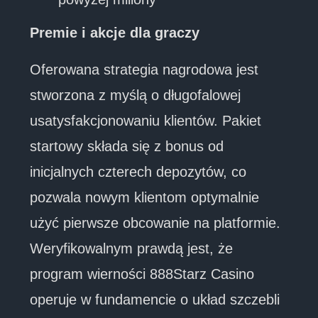
Premie i akcje dla graczy
Oferowana strategia nagrodowa jest
stworzona z myślą o długofalowej
usatysfakcjonowaniu klientów. Pakiet
startowy składa się z bonus od
inicjalnych czterech depozytów, co
pozwala nowym klientom optymalnie
użyć pierwsze obcowanie na platformie.
Weryfikowalnym prawdą jest, że
program wierności 888Starz Casino
operuje w fundamencie o układ szczebli