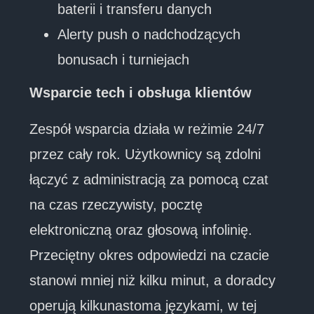
baterii i transferu danych
Alerty push o nadchodzących
bonusach i turniejach
Wsparcie tech i obsługa klientów
Zespół wsparcia działa w reżimie 24/7
przez cały rok. Użytkownicy są zdolni
łączyć z administracją za pomocą czat
na czas rzeczywisty, pocztę
elektroniczną oraz głosową infolinię.
Przeciętny okres odpowiedzi na czacie
stanowi mniej niż kilku minut, a doradcy
operują kilkunastoma językami, w tej