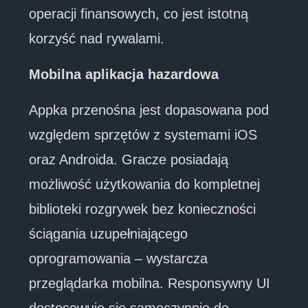
operacji finansowych, co jest istotną
korzyść nad rywalami.
Mobilna aplikacja hazardowa
Appka przenośna jest dopasowana pod
względem sprzętów z systemami iOS
oraz Androida. Gracze posiadają
możliwość użytkowania do kompletnej
biblioteki rozgrywek bez konieczności
ściągania uzupełniającego
oprogramowania – wystarcza
przeglądarka mobilna. Responsywny UI
dostosowuje się samoczynnie do