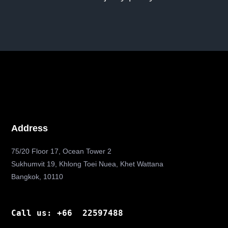
Address
75/20 Floor 17, Ocean Tower 2
Sukhumvit 19, Khlong Toei Nuea, Khet Wattana
Bangkok, 10110
Call us: +66 22597488