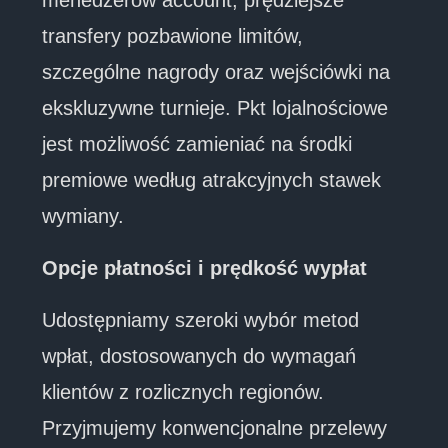
transfery pozbawione limitów,
szczególne nagrody oraz wejściówki na
ekskluzywne turnieje. Pkt lojalnościowe
jest możliwość zamieniać na środki
premiowe według atrakcyjnych stawek
wymiany.
Opcje płatności i prędkość wypłat
Udostępniamy szeroki wybór metod
wpłat, dostosowanych do wymagań
klientów z rozlicznych regionów.
Przyjmujemy konwencjonalne przelewy