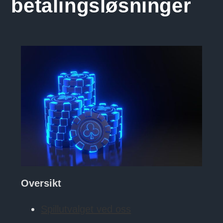
betalingsløsninger
Oversikt
Spillutvalget ved oss