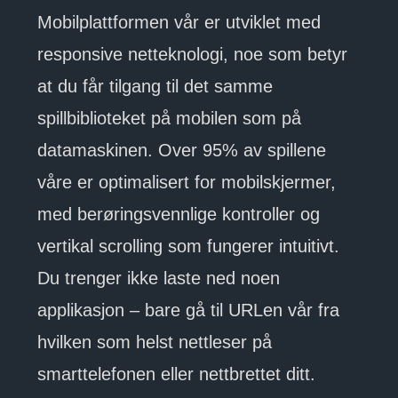
Mobilplattformen vår er utviklet med
responsive netteknologi, noe som betyr
at du får tilgang til det samme
spillbiblioteket på mobilen som på
datamaskinen. Over 95% av spillene
våre er optimalisert for mobilskjermer,
med berøringsvennlige kontroller og
vertikal scrolling som fungerer intuitivt.
Du trenger ikke laste ned noen
applikasjon – bare gå til URLen vår fra
hvilken som helst nettleser på
smarttelefonen eller nettbrettet ditt.