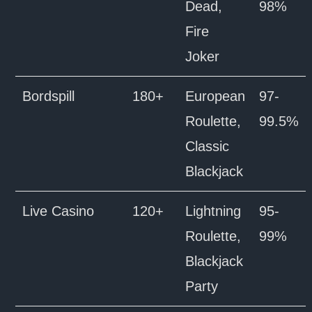
Dead,
98%
Fire
Joker
Bordspill
180+
European
97-
Roulette,
99.5%
Classic
Blackjack
Live Casino
120+
Lightning
95-
Roulette,
99%
Blackjack
Party