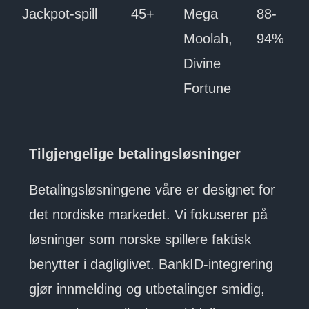
Jackpot-spill
45+
Mega
88-
Moolah,
94%
Divine
Fortune
Tilgjengelige betalingsløsninger
Betalingsløsningene våre er designet for
det nordiske markedet. Vi fokuserer på
løsninger som norske spillere faktisk
benytter i dagliglivet. BankID-integrering
gjør innmelding og utbetalinger smidig,