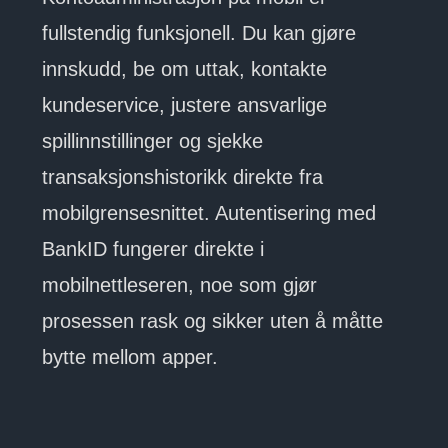
fullstendig funksjonell. Du kan gjøre
innskudd, be om uttak, kontakte
kundeservice, justere ansvarlige
spillinnstillinger og sjekke
transaksjonshistorikk direkte fra
mobilgrensesnittet. Autentisering med
BankID fungerer direkte i
mobilnettleseren, noe som gjør
prosessen rask og sikker uten å måtte
bytte mellom apper.