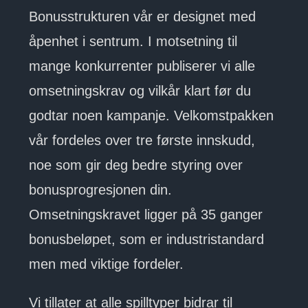
Bonusstrukturen vår er designet med
åpenhet i sentrum. I motsetning til
mange konkurrenter publiserer vi alle
omsetningskrav og vilkår klart før du
godtar noen kampanje. Velkomstpakken
vår fordeles over tre første innskudd,
noe som gir deg bedre styring over
bonusprogresjonen din.
Omsetningskravet ligger på 35 ganger
bonusbeløpet, som er industristandard
men med viktige fordeler.
Vi tillater at alle spilltyper bidrar til