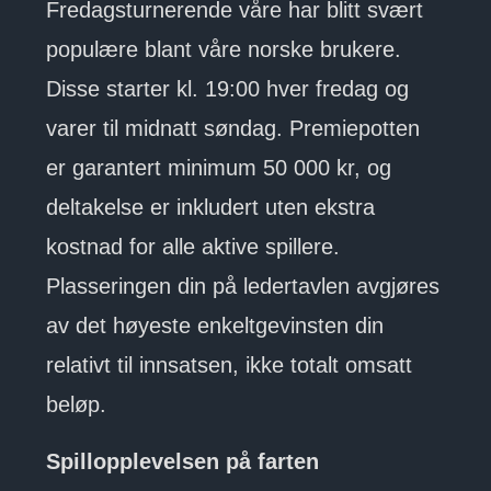
Fredagsturnerende våre har blitt svært
populære blant våre norske brukere.
Disse starter kl. 19:00 hver fredag og
varer til midnatt søndag. Premiepotten
er garantert minimum 50 000 kr, og
deltakelse er inkludert uten ekstra
kostnad for alle aktive spillere.
Plasseringen din på ledertavlen avgjøres
av det høyeste enkeltgevinsten din
relativt til innsatsen, ikke totalt omsatt
beløp.
Spillopplevelsen på farten