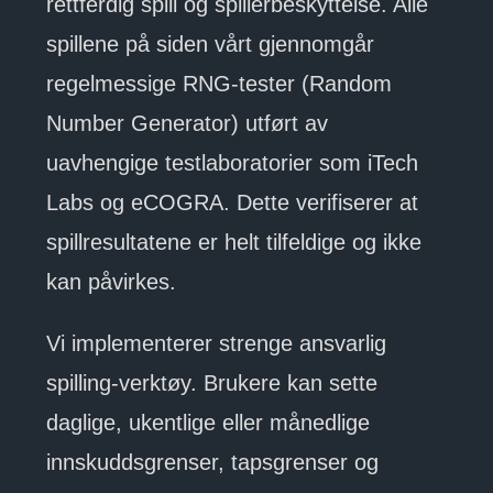
rettferdig spill og spillerbeskyttelse. Alle
spillene på siden vårt gjennomgår
regelmessige RNG-tester (Random
Number Generator) utført av
uavhengige testlaboratorier som iTech
Labs og eCOGRA. Dette verifiserer at
spillresultatene er helt tilfeldige og ikke
kan påvirkes.
Vi implementerer strenge ansvarlig
spilling-verktøy. Brukere kan sette
daglige, ukentlige eller månedlige
innskuddsgrenser, tapsgrenser og