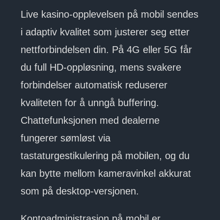
Live kasino-opplevelsen på mobil sendes
i adaptiv kvalitet som justerer seg etter
nettforbindelsen din. På 4G eller 5G får
du full HD-oppløsning, mens svakere
forbindelser automatisk reduserer
kvaliteten for å unngå buffering.
Chattefunksjonen med dealerne
fungerer sømløst via
tastaturgestikulering på mobilen, og du
kan bytte mellom kameravinkel akkurat
som på desktop-versjonen.
Kontoadministrasjon på mobil er