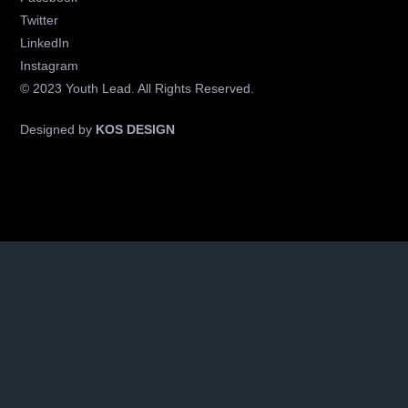
Twitter
LinkedIn
Instagram
© 2023 Youth Lead. All Rights Reserved.
Designed by
KOS DESIGN