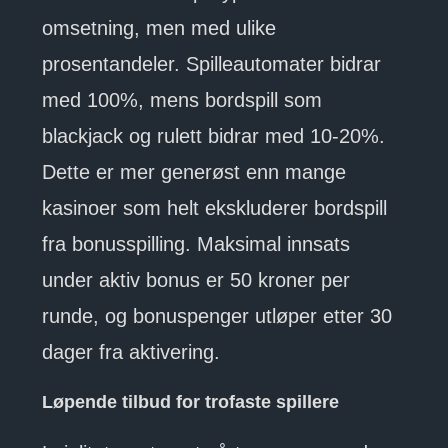
omsetning, men med ulike
prosentandeler. Spilleautomater bidrar
med 100%, mens bordspill som
blackjack og rulett bidrar med 10-20%.
Dette er mer generøst enn mange
kasinoer som helt ekskluderer bordspill
fra bonusspilling. Maksimal innsats
under aktiv bonus er 50 kroner per
runde, og bonuspenger utløper etter 30
dager fra aktivering.
Løpende tilbud for trofaste spillere