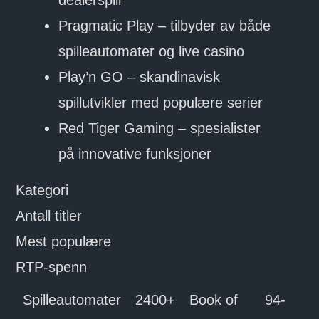
Pragmatic Play – tilbyder av både
spilleautomater og live casino
Play’n GO – skandinavisk
spillutvikler med populære serier
Red Tiger Gaming – spesialister
på innovative funksjoner
Kategori
Antall titler
Mest populære
RTP-spenn
Spilleautomater
2400+
Book of
94-